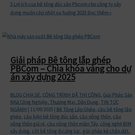
5 Lợi ích của bê tông đúc sẵn Pbcom cho công ty xây
dựng muốn cập nhật xu hướng 2025
Đọc thêm »
Giải pháp Bê tông lắp ghép
PBCom – Chìa khóa vàng cho dự
án xây dựng 2025
BLOG CHIA SẺ
,
CÔNG TRÌNH ĐÃ THI CÔNG
,
Giải Pháp Sàn
Nhà Công Nghiệp, Thương Mại, Dân Dụng
,
TIN TỨC
NGÀNH
|
11/09/2025
|
Bê Tông Lắp Ghép
,
cầu bê tông lắp
ghép
,
cấu kiện bê tông đúc sẵn
,
cầu nông thôn
,
cầu
nông thôn giá rẻ
,
cầu nông thôn miền Tây
,
công nghệ BIM
xây dựng
,
cột bê tông dự ứng lực
,
giải pháp kè chắn đất
,