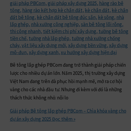
giải pháp PBCom
,
giải pháp xây dựng 2025
,
hàng rào bê
tông
,
hàng rào kết hợp kè chắn đất
,
kè chắn đất
,
kè chắn
đất bê tông
,
kè chắn đất bê tông đúc sẵn
,
kè sông
,
nhà
lắp ghép
,
nhà xưởng công nghiệp
,
sàn bê tông lõi rỗng
,
thi công nhanh
,
tiết kiệm chi phí xây dựng
,
tường bê tông
tiền chế
,
tường nhà lắp ghép
,
tường nhà xưởng chống
cháy
,
vật liệu xây dựng mới
,
xây dựng bền vững
,
xây dựng
mô-đun
,
xây dựng xanh
,
xu hướng xây dựng hiện đại
Bê tông lắp ghép PBCom đang trở thành giải pháp chiến
lược cho nhiều dự án lớn. Năm 2025, thị trường xây dựng
Việt Nam đang trên đà phục hồi mạnh mẽ, mở ra cơ hội
vàng cho các nhà đầu tư. Nhưng đi kèm với đó là những
thách thức không nhỏ: nỗi lo
Giải pháp Bê tông lắp ghép PBCom – Chìa khóa vàng cho
dự án xây dựng 2025
Đọc thêm »