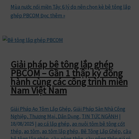
Mùa nước nổi miền Tây: 6 lý do nên chọn kè bê tông lắp
ghép PBCOM
Đọc thêm »
Giải pháp bê tông lắp ghép
PBCOM – Gần 1 thập kỷ đồng
hành cùng các công trình miền
Nam Việt Nam
Giải Pháp Ao Tôm Lắp Ghép
,
Giải Pháp Sàn Nhà Công
Nghiệp, Thương Mại, Dân Dụng
,
TIN TỨC NGÀNH
|
18/08/2025
|
ao cá lắp ghép
,
ao nuôi tôm bê tông cốt
thép
,
ao tôm
,
ao tôm lắp ghép
,
Bê Tông Lắp Ghép
,
cầu
bê tông lắp ghép
,
cầu nông thôn
,
cầu nông thôn giá rẻ
,