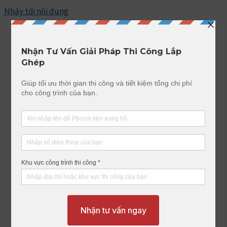
Nhảy tới nội dung
GIẢI PHÁP BÊ TÔNG LẮP GHÉP
MENU
kè chắn đất