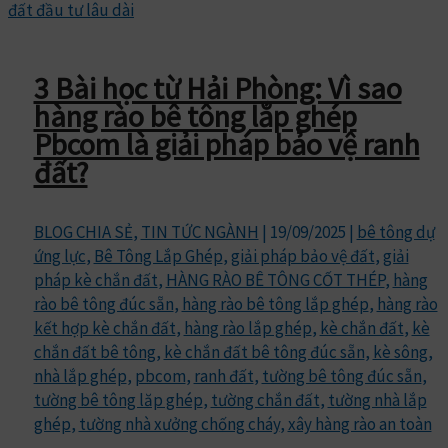
3 Bài học từ Hải Phòng: Vì sao
hàng rào bê tông lắp ghép
Pbcom là giải pháp bảo vệ ranh
đất?
BLOG CHIA SẺ
,
TIN TỨC NGÀNH
|
19/09/2025
|
bê tông dự
ứng lực
,
Bê Tông Lắp Ghép
,
giải pháp bảo vệ đất
,
giải
pháp kè chắn đất
,
HÀNG RÀO BÊ TÔNG CỐT THÉP
,
hàng
rào bê tông đúc sẵn
,
hàng rào bê tông lắp ghép
,
hàng rào
kết hợp kè chắn đất
,
hàng rào lắp ghép
,
kè chắn đất
,
kè
chắn đất bê tông
,
kè chắn đất bê tông đúc sẵn
,
kè sông
,
nhà lắp ghép
,
pbcom
,
ranh đất
,
tường bê tông đúc sẵn
,
tường bê tông lăp ghép
,
tường chắn đất
,
tường nhà lắp
ghép
,
tường nhà xưởng chống cháy
,
xây hàng rào an toàn