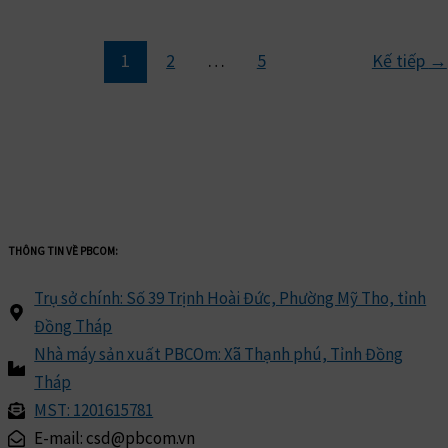
1
2
…
5
Kế tiếp
→
THÔNG TIN VỀ PBCOM:
Trụ sở chính: Số 39 Trịnh Hoài Đức, Phường Mỹ Tho, tỉnh
Đồng Tháp
Nhà máy sản xuất PBCOm: Xã Thạnh phú, Tỉnh Đồng
Tháp
MST: 1201615781
E-mail: csd@pbcom.vn