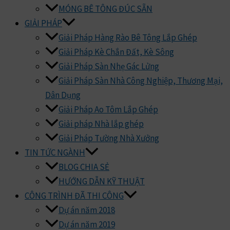
MÓNG BÊ TÔNG ĐÚC SẴN
GIẢI PHÁP
Giải Pháp Hàng Rào Bê Tông Lắp Ghép
Giải Pháp Kè Chắn Đất, Kè Sông
Giải Pháp Sàn Nhẹ Gác Lửng
Giải Pháp Sàn Nhà Công Nghiệp, Thương Mại,
Dân Dụng
Giải Pháp Ao Tôm Lắp Ghép
Giải pháp Nhà lắp ghép
Giải Pháp Tường Nhà Xưởng
TIN TỨC NGÀNH
BLOG CHIA SẺ
HƯỚNG DẪN KỸ THUẬT
CÔNG TRÌNH ĐÃ THI CÔNG
Dự án năm 2018
Dự án năm 2019