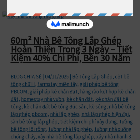
60m² Nhà Bê Tông Lắp Ghép
Hoàn Thiện Trong 3 Ngày – Tiết
Kiệm 40% Chi Phí, Bền 30 Năm
BLOG CHIA SẺ
|
04/11/2025
|
Bê Tông Lắp Ghép
,
cột bê
tông chữ H
,
farmstay miền tây
,
giải pháp bê tông
PBCOM
,
giải pháp kè chắn đất
,
hàng rào kết hợp kè chắn
đất
,
homestay nhà vườn
,
kè chắn đất
,
kè chắn đất bê
tông
,
kè chắn đất bê tông đúc sẵn
,
kè sông
,
nhà bê tông
lắp ghép pbcom
,
nhà lắp ghép
,
nhà lắp ghép hiện đại
,
sàn bê tông lắp ghép
,
tiết kiệm chi phí xây dựng
,
tường
bê tông lõi rỗng
,
tường nhà lắp ghép
,
tường nhà xưởng
chống cháy
,
xây nhà bê tông lắp ghép
,
xây nhà nhanh 3