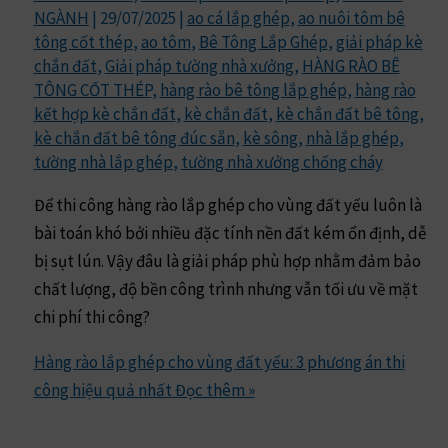
NGÀNH
|
29/07/2025
|
ao cá lắp ghép
,
ao nuôi tôm bê
tông cốt thép
,
ao tôm
,
Bê Tông Lắp Ghép
,
giải pháp kè
chắn đất
,
Giải pháp tường nhà xưởng
,
HÀNG RÀO BÊ
TÔNG CỐT THÉP
,
hàng rào bê tông lắp ghép
,
hàng rào
kết hợp kè chắn đất
,
kè chắn đất
,
kè chắn đất bê tông
,
kè chắn đất bê tông đúc sẵn
,
kè sông
,
nhà lắp ghép
,
tường nhà lắp ghép
,
tường nhà xưởng chống cháy
Để thi công hàng rào lắp ghép cho vùng đất yếu luôn là
bài toán khó bởi nhiều đặc tính nền đất kém ổn định, dễ
bị sụt lún. Vậy đâu là giải pháp phù hợp nhằm đảm bảo
chất lượng, độ bền công trình nhưng vẫn tối ưu về mặt
chi phí thi công?
Hàng rào lắp ghép cho vùng đất yếu: 3 phương án thi
công hiệu quả nhất
Đọc thêm »