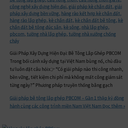
công nghệ xây dựng hiện đại
,
giải pháp kè chắn đất
,
giải
pháp xây dựng bền vững
,
hàng rào kết hợp kè chắn đất
,
hàng rào lắp ghép
,
kè chắn đất
,
kè chắn đất bê tông
,
kè
chắn đất bê tông đúc sẵn
,
kè sông
,
nhà lắp ghép
,
pbcom
,
tường nhà lắp ghép
,
tường nhà xưởng chống
cháy
Giải Pháp Xây Dựng Hiện Đại: Bê Tông Lắp Ghép PBCOM
Trong bối cảnh xây dựng tại Việt Nam bùng nổ, chủ đầu
tư luôn đặt câu hỏi:👉 “Có giải pháp nào thi công nhanh,
bền vững, tiết kiệm chi phí mà không mất công giám sát
từng ngày?” Phương pháp truyền thống bằng gạch
Giải pháp bê tông lắp ghép PBCOM – Gần 1 thập kỷ đồng
hành cùng các công trình miền Nam Việt Nam
Đọc thêm »