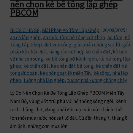
nên chọn kè bê tông lắp ghép
PBCOM
BLOG CHIA SẺ
,
Giải Pháp Ao Tôm Lắp Ghép
|
26/08/2025
|
ao cá lắp ghép
,
ao nuôi tôm bê tông cốt thép
,
ao tôm
,
Bê
Tông Lắp Ghép
,
đất ven sông
,
giải pháp chống sạt lở
,
giải
pháp kè chắn đất
,
hàng rào kết hợp kè chắn đất
,
kè bảo
vệ nhà ven sông
,
kè bê tông bờ kênh rạch
,
kè bê tông lắp
ghép
,
kè chắn đất
,
kè chắn đất bê tông
,
kè chắn đất bê
tông đúc sẵn
,
kè chống sạt lở miền Tây
,
kè sông
,
nhà lắp
ghép
,
tường nhà lắp ghép
,
tường nhà xưởng chống cháy
Lý Do Nên Chọn Kè Bê Tông Lắp Ghép PBCOM Miền Tây
Nam Bộ, vùng đất trù phú với hệ thống sông ngòi, kênh
rạch chằng chịt, đang phải đối mặt với một thách thức
lớn mỗi mùa nước nổi: sạt lở đất. Cứ đến tháng 7, tháng 8
âm lịch, những cơn mưa lớn