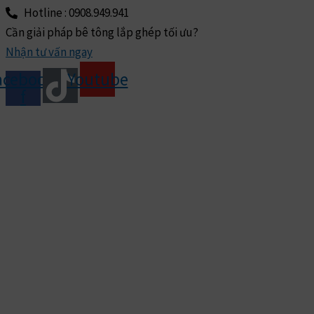
Hotline : 0908.949.941
Cần giải pháp bê tông lắp ghép tối ưu?
Nhận tư vấn ngay
acebook-
Youtube
f