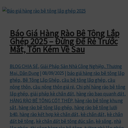
Báo Giá Hàng Rào Bê Tông Lắp
Ghép 2025 – Đừng Để Rẻ Trước
Mắt, Tốn Kém Về Sau
BLOG CHIA SẺ
,
Giải Pháp Sàn Nhà Công Nghiệp, Thương
Mại, Dân Dụng
|
08/09/2025
|
báo giá hàng rào bê tông lắp
ghép
,
Bê Tông Lắp Ghép
,
cầu bê tông lắp ghép
,
cầu
nông thôn
,
cầu nông thôn giá rẻ
,
Chi phí hàng rào bê tông
lắp ghép
,
giải pháp kè chắn đất
,
hàng rào bao quanh đất
,
HÀNG RÀO BÊ TÔNG CỐT THÉP
,
hàng rào bê tông khung
sắt
,
hàng rào bê tông lắp ghép
,
hàng rào bê tông lưới
b40
,
hàng rào kết hợp kè chắn đất
,
kè chắn đất
,
kè chắn
đất bê tông
,
kè chắn đất bê tông đúc sẵn
,
kè sông
,
nhà