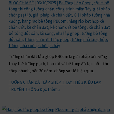
BLOG CHIA SẺ
|
06/10/2025
|
Bê Tông Lắp Ghép
,
cột H bê
tông thi công tường chắn. công trình miền Tây
,
giải pháp
chống sạt lở
,
giải pháp kè chắn đất
,
Giải pháp tường nhà
xưởng
,
hàng rào bê tông PBCom
,
hàng rào kết hợp kè
chắn đất
,
kè chắn đất
,
kè chắn đất bê tông
,
kè chắn đất
bê tông đúc sẵn
,
kè sông
,
nhà lắp ghép
,
tường bê tông
đúc sẵn
,
tường chắn đất lắp ghép
,
tường nhà lắp ghép
,
tường nhà xưởng chống cháy
Tường chắn đất lắp ghép PBCom là giải pháp bền vững
thay thế tường gạch, bao cát và bê tông đổ tại chỗ – thi
công nhanh, bền 30 năm, chống sạt lở hiệu quả.
TƯỜNG CHẮN ĐẤT LẮP GHÉP THAY THẾ 3 KIỂU LÀM
TRUYỀN THỐNG
Đọc thêm »