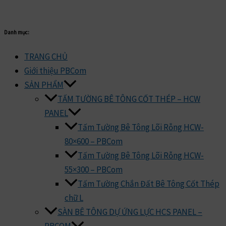
Danh mục:
TRANG CHỦ
Giới thiệu PBCom
SẢN PHẨM
TẤM TƯỜNG BÊ TÔNG CỐT THÉP – HCW
PANEL
Tấm Tường Bê Tông Lõi Rỗng HCW-
80×600 – PBCom
Tấm Tường Bê Tông Lõi Rỗng HCW-
55×300 – PBCom
Tấm Tường Chắn Đất Bê Tông Cốt Thép
chữ L
SÀN BÊ TÔNG DỰ ỨNG LỰC HCS PANEL –