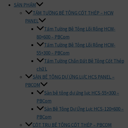
SẢN PHẨM
TẤM TƯỜNG BÊ TÔNG CỐT THÉP – HCW
PANEL
Tấm Tường Bê Tông Lõi Rỗng HCW-
80×600 – PBCom
Tấm Tường Bê Tông Lõi Rỗng HCW-
55×300 – PBCom
Tấm Tường Chắn Đất Bê Tông Cốt Thép
chữ L
SÀN BÊ TÔNG DỰ ỨNG LỰC HCS PANEL –
PBCOM
Sàn bê tông dự ứng lực HCS-55×300 –
PBCom
Sàn Bê Tông Dự Ứng Lực HCS-120×600 –
PBCom
CỘT TRỤ BÊ TÔNG CỐT THÉP – PBCOM