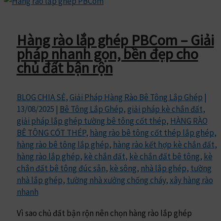
Hàng rào lắp ghép PBCom – Giải
pháp nhanh gọn, bền đẹp cho
chủ đất bận rộn
BLOG CHIA SẺ
,
Giải Pháp Hàng Rào Bê Tông Lắp Ghép
|
13/08/2025
|
Bê Tông Lắp Ghép
,
giải pháp kè chắn đất
,
giải pháp lắp ghép tường bê tông cốt thép
,
HÀNG RÀO
BÊ TÔNG CỐT THÉP
,
hàng rào bê tông cốt thép lắp ghép
,
hàng rào bê tông lắp ghép
,
hàng rào kết hợp kè chắn đất
,
hàng rào lắp ghép
,
kè chắn đất
,
kè chắn đất bê tông
,
kè
chắn đất bê tông đúc sẵn
,
kè sông
,
nhà lắp ghép
,
tường
nhà lắp ghép
,
tường nhà xưởng chống cháy
,
xây hàng rào
nhanh
Vì sao chủ đất bận rộn nên chọn hàng rào lắp ghép