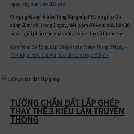
ngày
,
xây nhà trên đất yếu
Công nghệ xây nhà bê tông lắp ghép PBCom giúp thi
công 60m² chỉ trong 3 ngày, tiết kiệm 40% chi phí, bền 30
năm – giải pháp cho nhà vườn, homestay và farmstay.
60m² Nhà Bê Tông Lắp Ghép Hoàn Thiện Trong 3 Ngày –
Tiết Kiệm 40% Chi Phí, Bền 30 Năm
Đọc thêm »
TƯỜNG CHẮN ĐẤT LẮP GHÉP
THAY THẾ 3 KIỂU LÀM TRUYỀN
THỐNG