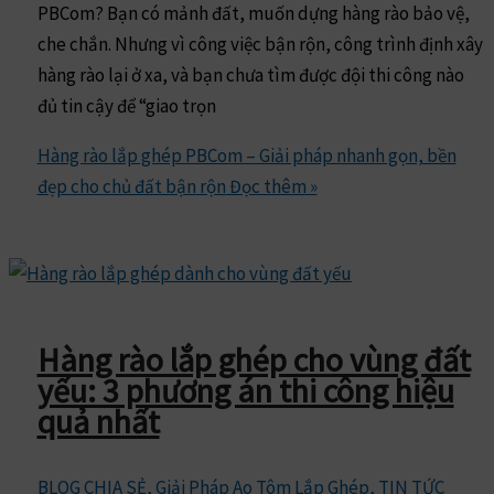
PBCom? Bạn có mảnh đất, muốn dựng hàng rào bảo vệ,
che chắn. Nhưng vì công việc bận rộn, công trình định xây
hàng rào lại ở xa, và bạn chưa tìm được đội thi công nào
đủ tin cậy để “giao trọn
Hàng rào lắp ghép PBCom – Giải pháp nhanh gọn, bền
đẹp cho chủ đất bận rộn
Đọc thêm »
Hàng rào lắp ghép cho vùng đất
yếu: 3 phương án thi công hiệu
quả nhất
BLOG CHIA SẺ
,
Giải Pháp Ao Tôm Lắp Ghép
,
TIN TỨC