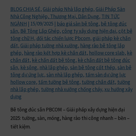
BLOG CHIA SẺ
,
Giải pháp Nhà lắp ghép
,
Giải Pháp Sàn
Nhà Công Nghiệp, Thương Mại, Dân Dụng
,
TIN TỨC
NGÀNH
|
15/09/2025
|
báo giá sàn bê tông
,
bê tông đúc
sẳn
,
Bê Tông Lắp Ghép
,
công ty xây dựng hiện đại
,
cột bê
tông chữ H
,
đối tác chiến lược Pbcom
,
giải pháp kè chắn
đất
,
Giải pháp tường nhà xưởng
,
hàng rào bê tông lắp
ghép
,
hàng rào kết hợp kè chắn đất
,
hollow core slab
,
kè
chắn đất
,
kè chắn đất bê tông
,
kè chắn đất bê tông đúc
sẵn
,
kè sông
,
nhà lắp ghép
,
sàn bê tông cốt thép
,
sàn bê
tông dự ứng lực
,
sàn nhà lắp ghép
,
tấm sàn dự ứng lực
hollow core
,
tấm tường bê tông
,
tường chắn đất
,
tường
nhà lắp ghép
,
tường nhà xưởng chống cháy
,
xu hướng xây
dựng
Bê tông đúc sẵn PBCOM – Giải pháp xây dựng hiện đại
2025: tường, sàn, móng, hàng rào thi công nhanh – bền –
tiết kiệm.