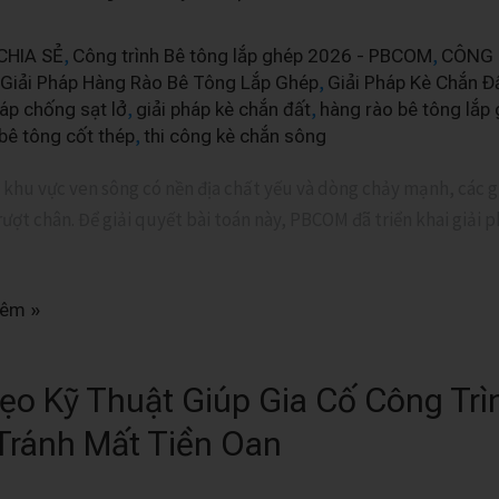
,
,
CHIA SẺ
Công trình Bê tông lắp ghép 2026 - PBCOM
CÔNG 
,
Giải Pháp Hàng Rào Bê Tông Lắp Ghép
Giải Pháp Kè Chắn Đ
,
,
háp chống sạt lở
giải pháp kè chắn đất
hàng rào bê tông lắp 
,
bê tông cốt thép
thi công kè chắn sông
 khu vực ven sông có nền địa chất yếu và dòng chảy mạnh, các g
rượt chân. Để giải quyết bài toán này, PBCOM đã triển khai giải
hêm »
ẹo Kỹ Thuật Giúp Gia Cố Công Trì
Tránh Mất Tiền Oan