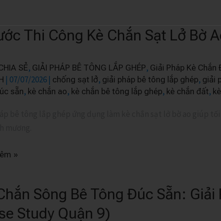
ước Thi Công Kè Chắn Sạt Lở Bờ 
,
,
CHIA SẺ
GIẢI PHÁP BÊ TÔNG LẮP GHÉP
Giải Pháp Kè Chắn 
|
07/07/2026
|
,
,
H
chống sạt lở
giải pháp bê tông lắp ghép
giải 
,
,
,
,
úc sẵn
kè chắn ao
kè chắn bê tông lắp ghép
kè chắn đất
kè
áp bê tông lắp ghép ứng dụng làm kè chắn sạt lở bờ ao giúp tối 
h mương.
hêm »
Chắn Sông Bê Tông Đúc Sẵn: Giải 
se Study Quận 9)