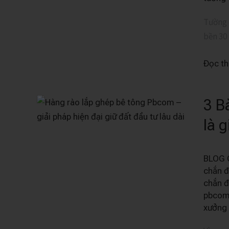
3
KIỂU
Tường 
LÀM
bền 30 
TRUY
THỐN
Đọc t
3 B
3
Bài
là 
học
từ
BLOG 
Hải
chắn đ
Phòng
chắn đ
Vì
pbco
sao
xưởng
hàng