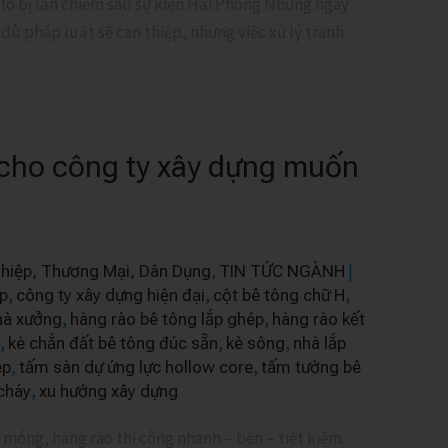
 lo bị lấn chiếm sau sự kiện Hải Phòng Những ngày
dù pháp luật sẽ can thiệp, nhưng việc xử lý tranh
 cho công ty xây dựng muốn
,
|
hiệp, Thương Mại, Dân Dụng
TIN TỨC NGÀNH
,
,
,
p
công ty xây dựng hiện đại
cột bê tông chữ H
,
,
hà xưởng
hàng rào bê tông lắp ghép
hàng rào kết
,
,
,
kè chắn đất bê tông đúc sẵn
kè sông
nhà lắp
,
,
ép
tấm sàn dự ứng lực hollow core
tấm tường bê
,
cháy
xu hướng xây dựng
 móng, hàng rào thi công nhanh – bền – tiết kiệm.