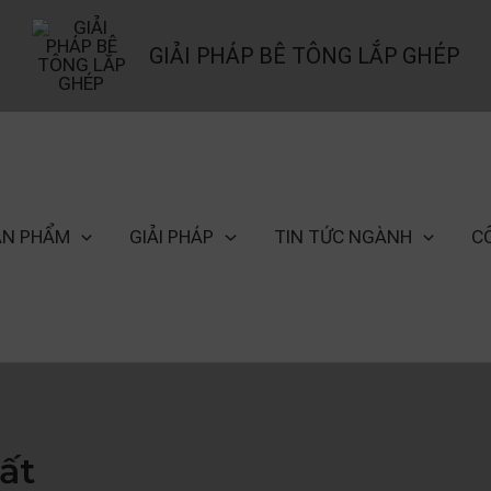
GIẢI PHÁP BÊ TÔNG LẮP GHÉP
ẢN PHẨM
GIẢI PHÁP
TIN TỨC NGÀNH
C
ất