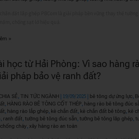
chắn đất lắp ghép PBCom là giải pháp bền vững thay thế tường g
năm, chống sạt lở hiệu quả.
ỀN
G
hêm »
ài học từ Hải Phòng: Vì sao hàng 
giải pháp bảo vệ ranh đất?
,
|
19/09/2025
|
,
CHIA SẺ
TIN TỨC NGÀNH
bê tông dự ứng lực
B
,
,
ất
HÀNG RÀO BÊ TÔNG CỐT THÉP
hàng rào bê tông đúc s
:
,
,
,
,
ất
hàng rào lắp ghép
kè chắn đất
kè chắn đất bê tông
kè c
,
,
,
,
m
ranh đất
tường bê tông đúc sẵn
tường bê tông lăp ghép
t
,
 chống cháy
xây hàng rào an toàn