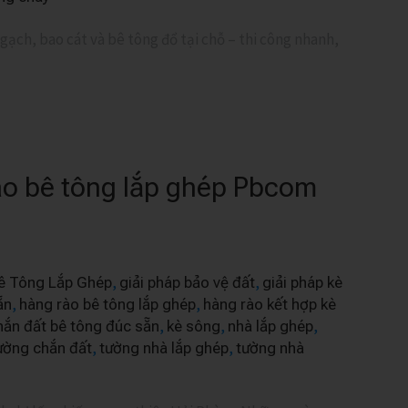
ạch, bao cát và bê tông đổ tại chỗ – thi công nhanh,
rào bê tông lắp ghép Pbcom
,
,
ê Tông Lắp Ghép
giải pháp bảo vệ đất
giải pháp kè
,
,
ẵn
hàng rào bê tông lắp ghép
hàng rào kết hợp kè
,
,
,
hắn đất bê tông đúc sẵn
kè sông
nhà lắp ghép
,
,
ường chắn đất
tường nhà lắp ghép
tường nhà