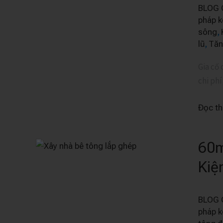
BLOG 
Giúp
pháp k
Gia
,
sông
Cố
,
lũ
Tăn
Công
Trình
Gia cố 
Sau
chi phí
Mưa
Lũ
Đọc t
–
Hiểu
60m
60m²
Đúng
Nhà
Để
Kiệ
Bê
Tránh
Tông
Mất
BLOG 
Lắp
Tiền
pháp k
Ghép
Oan