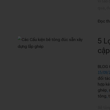
rào
Vì sao 
bê
qua, dư
tông
Đọc t
lắp
ghép
Pbco
5 L
5
là
Lợi
cập
giải
ích
pháp
của
bảo
BLOG 
bê
vệ
15/09/
tông
ranh
đối tá
đúc
đất?
hợp kè
sẵn
,
ghép
Pbco
,
tông
cho
Bê tông
công