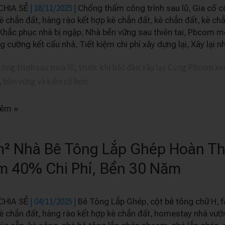
|
18/11/2025
|
,
CHIA SẺ
Chống thấm công trình sau lũ
Gia cố c
,
,
,
è chắn đất
hàng rào kết hợp kè chắn đất
kè chắn đất
kè chắ
,
,
Khắc phục nhà bị ngập
Nhà bền vững sau thiên tai
Pbcom mẹ
,
,
g cường kết cấu nhà
Tiết kiệm chi phí xây dựng lại
Xây lại n
công trình sau mưa lũ, trước khi bắt đầu xây lại. Cùng Pbcom xe
, bền vừng và kiên cố hơn.
hêm »
² Nhà Bê Tông Lắp Ghép Hoàn Thi
m 40% Chi Phí, Bền 30 Năm
|
04/11/2025
|
,
,
CHIA SẺ
Bê Tông Lắp Ghép
cột bê tông chữ H
f
,
,
è chắn đất
hàng rào kết hợp kè chắn đất
homestay nhà vườ