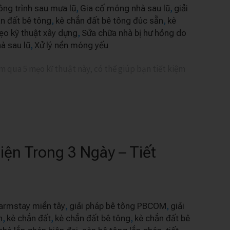
,
,
ông trình sau mưa lũ
Gia cố móng nhà sau lũ
giải
,
,
n đất bê tông
kè chắn đất bê tông đúc sẵn
kè
,
o kỹ thuật xây dựng
Sửa chữa nhà bị hư hỏng do
,
hà sau lũ
Xử lý nền móng yếu
m qua 5 mẹo kĩ thuật này, có thể giúp bạn tiết kiệm
ện Trong 3 Ngày – Tiết
,
,
armstay miền tây
giải pháp bê tông PBCOM
giải
,
,
,
n
kè chắn đất
kè chắn đất bê tông
kè chắn đất bê