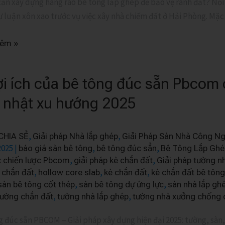
cần xây dựng hàng rào bê tông lắp ghép để bảo vệ ranh đất? Nỗi
 luận xôn xao trước vụ việc xây nhà chiếm đất ở Hải Phòng. Mặc 
hêm »
m
ợi ích của bê tông đúc sẵn Pbcom
 nhật xu hướng 2025
,
,
CHIA SẺ
Giải pháp Nhà lắp ghép
Giải Pháp Sàn Nhà Công Ng
2025
|
,
,
báo giá sàn bê tông
bê tông đúc sẳn
Bê Tông Lắp Ghé
,
,
c chiến lược Pbcom
giải pháp kè chắn đất
Giải pháp tường n
,
,
,
 chắn đất
hollow core slab
kè chắn đất
kè chắn đất bê tông
,
,
sàn bê tông cốt thép
sàn bê tông dự ứng lực
sàn nhà lắp gh
m
,
,
tường chắn đất
tường nhà lắp ghép
tường nhà xưởng chống 
 đúc sẵn PBCOM – Giải pháp xây dựng hiện đại 2025: tường, sàn,