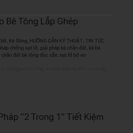
Ao Bê Tông Lắp Ghép
,
,
Đất, Kè Sông
HƯỚNG DẪN KỸ THUẬT
TIN TỨC
,
,
pháp chống sạt lở
giải pháp kè chắn đất
kè bê
,
 chắn đất bê tông đúc sẵn
sạt lở bờ ao
ưu thời gian thi công, an toàn bảo vệ đất ven ao hồ,
Pháp “2 Trong 1” Tiết Kiệm