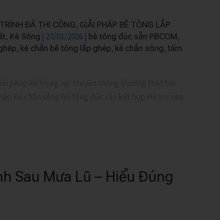
,
TRÌNH ĐÃ THI CÔNG
GIẢI PHÁP BÊ TÔNG LẮP
|
27/01/2026
|
,
ất, Kè Sông
bê tông đúc sẵn PBCOM
,
,
,
ghép
kè chắn bê tông lắp ghép
kè chắn sông
tấm
iải pháp kè trọng lực truyền thống thường thất bại
 pháp Kè chắn sông bê tông đúc sẵn kết hợp Hệ trụ neo
nh Sau Mưa Lũ – Hiểu Đúng