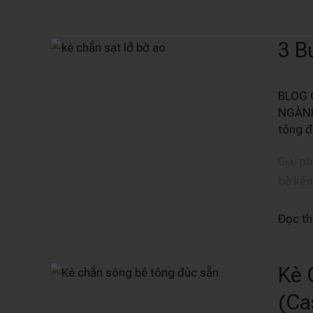
3 B
3
Bước
Thi
BLOG 
Công
NGÀN
Kè
tông đ
Chắn
Giải ph
Sạt
bờ kên
Lở
Bờ
Đọc t
Ao
Bê
Tông
Kè 
Kè
Lắp
Chắn
(Ca
Ghép
Sông