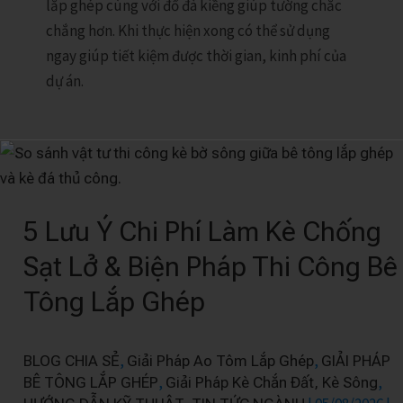
lắp ghép cùng với đổ đà kiềng giúp tường chắc
chắng hơn. Khi thực hiện xong có thể sử dụng
ngay giúp tiết kiệm được thời gian, kinh phí của
dự án.
5
Lưu
Ý
5 Lưu Ý Chi Phí Làm Kè Chống
Chi
Phí
Sạt Lở & Biện Pháp Thi Công Bê
Làm
Tông Lắp Ghép
Kè
Chống
Sạt
,
,
BLOG CHIA SẺ
Giải Pháp Ao Tôm Lắp Ghép
GIẢI PHÁP
Lở
,
,
BÊ TÔNG LẮP GHÉP
Giải Pháp Kè Chắn Đất, Kè Sông