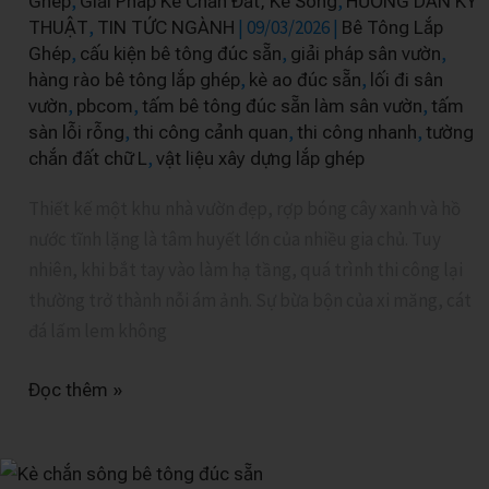
,
,
Ghép
Giải Pháp Kè Chắn Đất, Kè Sông
HƯỚNG DẪN KỸ
Vườn
,
|
09/03/2026
|
THUẬT
TIN TỨC NGÀNH
Bê Tông Lắp
Thay
,
,
,
Ghép
cấu kiện bê tông đúc sẵn
giải pháp sân vườn
Đổ
,
,
hàng rào bê tông lắp ghép
kè ao đúc sẵn
lối đi sân
Tại
,
,
,
vườn
pbcom
tấm bê tông đúc sẵn làm sân vườn
tấm
Chỗ
,
,
,
sàn lỗi rỗng
thi công cảnh quan
thi công nhanh
tường
,
chắn đất chữ L
vật liệu xây dựng lắp ghép
Thiết kế một khu nhà vườn đẹp, rợp bóng cây xanh và hồ
nước tĩnh lặng là tâm huyết lớn của nhiều gia chủ. Tuy
nhiên, khi bắt tay vào làm hạ tầng, quá trình thi công lại
thường trở thành nỗi ám ảnh. Sự bừa bộn của xi măng, cát
đá lấm lem không
Đọc thêm »
Kè