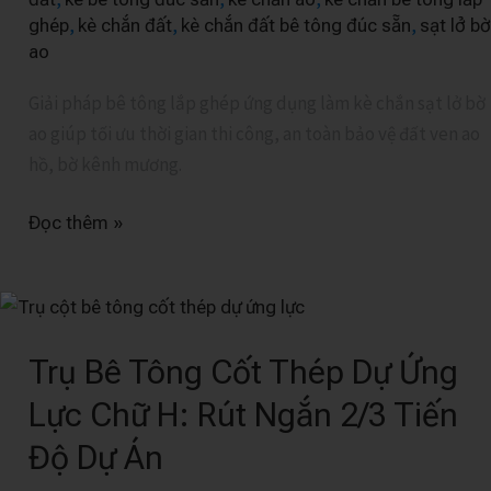
Bê
,
,
,
ghép
kè chắn đất
kè chắn đất bê tông đúc sẵn
sạt lở bờ
Tông
ao
Lắp
Giải pháp bê tông lắp ghép ứng dụng làm kè chắn sạt lở bờ
Ghép
ao giúp tối ưu thời gian thi công, an toàn bảo vệ đất ven ao
hồ, bờ kênh mương.
Đọc thêm »
Trụ
Bê
Trụ Bê Tông Cốt Thép Dự Ứng
Tông
Cốt
Lực Chữ H: Rút Ngắn 2/3 Tiến
Thép
Độ Dự Án
Dự
Ứng