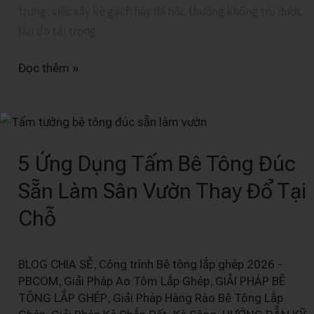
Tây
trưng, việc xây kè gạch hay đá hộc thường không trụ được
lâu do tải trọng
Đọc thêm »
5
Ứng
5 Ứng Dụng Tấm Bê Tông Đúc
Dụng
Tấm
Sẵn Làm Sân Vườn Thay Đổ Tại
Bê
Chỗ
Tông
Đúc
Sẵn
,
BLOG CHIA SẺ
Công trình Bê tông lắp ghép 2026 -
Làm
,
,
PBCOM
Giải Pháp Ao Tôm Lắp Ghép
GIẢI PHÁP BÊ
Sân
,
TÔNG LẮP GHÉP
Giải Pháp Hàng Rào Bê Tông Lắp