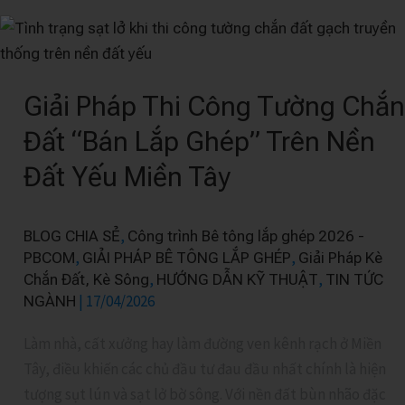
Giải
Pháp
Thi
Giải Pháp Thi Công Tường Chắn
Công
Tường
Đất “Bán Lắp Ghép” Trên Nền
Chắn
Đất Yếu Miền Tây
Đất
“Bán
Lắp
,
BLOG CHIA SẺ
Công trình Bê tông lắp ghép 2026 -
Ghép”
,
,
PBCOM
GIẢI PHÁP BÊ TÔNG LẮP GHÉP
Giải Pháp Kè
,
,
Chắn Đất, Kè Sông
HƯỚNG DẪN KỸ THUẬT
TIN TỨC
Trên
|
17/04/2026
NGÀNH
Nền
Đất
Làm nhà, cất xưởng hay làm đường ven kênh rạch ở Miền
Yếu
Tây, điều khiến các chủ đầu tư đau đầu nhất chính là hiện
Miền
tượng sụt lún và sạt lở bờ sông. Với nền đất bùn nhão đặc