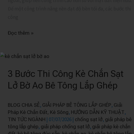
ngoài, giúp nền công trình cao hơn so với mặt đất hiện hữu.
Để một công trình nâng nền đạt độ bền tối đa, các bước thi
công
Đọc thêm »
3
Bước
3 Bước Thi Công Kè Chắn Sạt
Thi
Công
Lở Bờ Ao Bê Tông Lắp Ghép
Kè
Chắn
,
,
BLOG CHIA SẺ
GIẢI PHÁP BÊ TÔNG LẮP GHÉP
Giải
Sạt
,
,
Pháp Kè Chắn Đất, Kè Sông
HƯỚNG DẪN KỸ THUẬT
Lở
|
07/07/2026
|
,
TIN TỨC NGÀNH
chống sạt lở
giải pháp bê
Bờ
,
,
tông lắp ghép
giải pháp chống sạt lở
giải pháp kè chắn
Ao
,
,
,
đất
kè bê tông đúc sẵn
kè chắn ao
kè chắn bê tông lắp