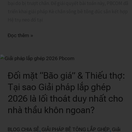
bại do bị trượt chân. Để giải quyết bài toán này, PBCOM đã
9)
triển khai giải pháp Kè chắn sông bê tông đúc sẵn kết hợp
Hệ trụ neo đổ tại
Đọc thêm »
Đối
mặt
Đối mặt “Bão giá” & Thiếu thợ:
“Bão
giá”
Tại sao Giải pháp lắp ghép
&
2026 là lối thoát duy nhất cho
Thiếu
thợ:
nhà thầu khôn ngoan?
Tại
sao
,
,
BLOG CHIA SẺ
GIẢI PHÁP BÊ TÔNG LẮP GHÉP
Giải
Giải