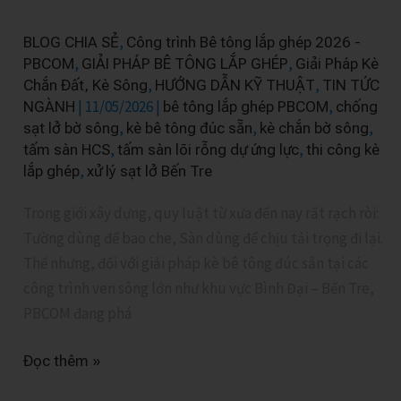
Dùng
“Tấm
,
BLOG CHIA SẺ
Công trình Bê tông lắp ghép 2026 -
Sàn”
,
,
PBCOM
GIẢI PHÁP BÊ TÔNG LẮP GHÉP
Giải Pháp Kè
,
,
Chắn Đất, Kè Sông
HƯỚNG DẪN KỸ THUẬT
TIN TỨC
HCS
|
11/05/2026
|
,
NGÀNH
bê tông lắp ghép PBCOM
chống
Làm
,
,
,
sạt lở bờ sông
kè bê tông đúc sẵn
kè chắn bờ sông
Kè
,
,
tấm sàn HCS
tấm sàn lõi rỗng dự ứng lực
thi công kè
Bê
,
lắp ghép
xử lý sạt lở Bến Tre
Tông
Đúc
Trong giới xây dựng, quy luật từ xưa đến nay rất rạch ròi:
Sẵn
Tường dùng để bao che, Sàn dùng để chịu tải trọng đi lại.
Chắn
Thế nhưng, đối với giải pháp kè bê tông đúc sẵn tại các
Sông?
công trình ven sông lớn như khu vực Bình Đại – Bến Tre,
PBCOM đang phá
Đọc thêm »