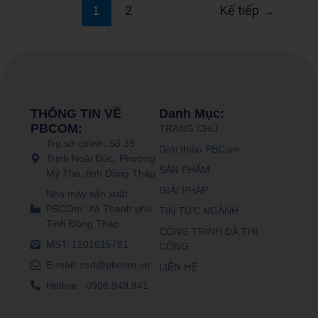
1
2
Kế tiếp
→
THÔNG TIN VỀ
Danh Mục:
PBCOM:
TRANG CHỦ
Trụ sở chính: Số 39
Giới thiệu PBCom
Trịnh Hoài Đức, Phường
SẢN PHẨM
Mỹ Tho, tỉnh Đồng Tháp
GIẢI PHÁP
Nhà máy sản xuất
PBCOm: Xã Thạnh phú,
TIN TỨC NGÀNH
Tỉnh Đồng Tháp
CÔNG TRÌNH ĐÃ THI
MST: 1201615781
CÔNG
E-mail: csd@pbcom.vn
LIÊN HỆ
Hotline : 0908.949.941