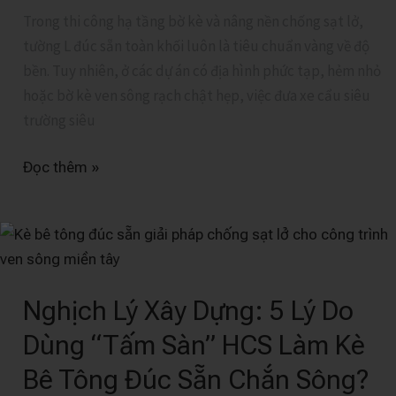
Chống
Trong thi công hạ tầng bờ kè và nâng nền chống sạt lở,
Sạt
tường L đúc sẵn toàn khối luôn là tiêu chuẩn vàng về độ
Lở
bền. Tuy nhiên, ở các dự án có địa hình phức tạp, hẻm nhỏ
hoặc bờ kè ven sông rạch chật hẹp, việc đưa xe cẩu siêu
trường siêu
Đọc thêm »
Nghịch
Lý
Xây
Nghịch Lý Xây Dựng: 5 Lý Do
Dựng:
5
Dùng “Tấm Sàn” HCS Làm Kè
Lý
Bê Tông Đúc Sẵn Chắn Sông?
Do