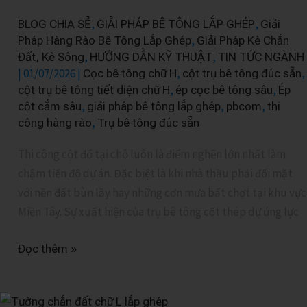
Lực
,
,
BLOG CHIA SẺ
GIẢI PHÁP BÊ TÔNG LẮP GHÉP
Giải
Chữ
,
Pháp Hàng Rào Bê Tông Lắp Ghép
Giải Pháp Kè Chắn
H:
,
,
Đất, Kè Sông
HƯỚNG DẪN KỸ THUẬT
TIN TỨC NGÀNH
|
01/07/2026
|
,
,
Cọc bê tông chữ H
cột trụ bê tông đúc sẵn
Rút
,
,
cột trụ bê tông tiết diện chữ H
ép cọc bê tông sâu
Ép
Ngắn
,
,
,
cột cắm sâu
giải pháp bê tông lắp ghép
pbcom
thi
2/3
,
công hàng rào
Trụ bê tông đúc sẵn
Tiến
Độ
Thi công cột đổ tại chỗ luôn là điểm nghẽn lớn nhất làm
Dự
chậm tiến độ dự án. Đặc biệt là khi nhà thầu phải đối mặt
Án
với nền đất bùn lầy hay những cơn mưa bất chợt tại khu vực
Miền Tây. Sự xuất hiện của trụ bê tông cốt thép dự ứng lực
Đọc thêm »
Tường