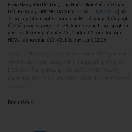
,
Pháp Hàng Rào Bê Tông Lắp Ghép
Giải Pháp Kè Chắn
pháp
,
|
05/01/2026
|
Đất, Kè Sông
HƯỚNG DẪN KỸ THUẬT
Bê
lắp
,
,
Tông Lắp Ghép
cột bê tông chữ H
giải pháp chống sạt
ghép
,
,
,
lở
Giải pháp xây dựng 2026
hàng rào bê tông lắp ghép
,
,
2026
pbcom
thi công kè chắn đất
Tường bê tông lõi rỗng
,
,
HCW
tường chắn đất
Vật liệu xây dựng 2026
là
lối
Giá vật tư 2026 tăng cao, thợ hồ khan hiếm? Đừng mạo hiểm
thoát
với cách xây truyền thống! Khám phá giải pháp lắp ghép
duy
PBCOM với Tường lõi rỗng HCW và Cột chữ H. Thi công
nhất
nhanh gấp 3 lần, tiết kiệm chi phí, tối ưu cho Hàng rào & Kè
cho
chắn đất.
nhà
thầu
Đọc thêm »
khôn
ngoan?