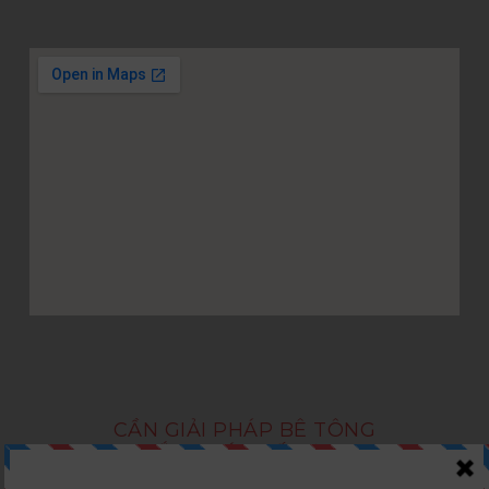
CẦN GIẢI PHÁP BÊ TÔNG
LẮP GHÉP TỐI ƯU?