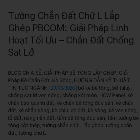
Chắn
Tường Chắn Đất Chữ L Lắp
Đất
Chữ
Ghép PBCOM: Giải Pháp Linh
L
Hoạt Tối Ưu – Chắn Đất Chống
Lắp
Ghép
Sạt Lở
PBCOM:
Giải
,
,
BLOG CHIA SẺ
GIẢI PHÁP BÊ TÔNG LẮP GHÉP
Giải
Pháp
,
,
Pháp Kè Chắn Đất, Kè Sông
HƯỚNG DẪN KỸ THUẬT
Linh
|
19/06/2026
|
,
,
TIN TỨC NGÀNH
bờ kè bê tông
bờ taluy
Hoạt
,
,
,
chống sạt lở ven sông
chống xói mòn
HCW Panel
kè
Tối
,
,
chắn bao quanh đất
kè chắn bê tông đúc sẵn
kè chắn
,
,
,
,
,
Ưu
đất
kè chắn sông
kè chịu lực đất
kè sông
kè ven sông
,
,
,
lở đất
nâng nền đất
tấm bê tông đúc sẵn
tấm tường bê
–
,
,
tông cốt thép
tường chắn chữ L lắp ghép
tường chắn
Chắn
,
đất
tường chữ L
Đất