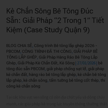
Chắn
Kè Chắn Sông Bê Tông Đúc
Sông
Bê
Sẵn: Giải Pháp “2 Trong 1” Tiết
Tông
Kiệm (Case Study Quận 9)
Đúc
Sẵn:
Giải
,
BLOG CHIA SẺ
Công trình Bê tông lắp ghép 2026 -
Pháp
,
,
PBCOM
CÔNG TRÌNH ĐÃ THI CÔNG
GIẢI PHÁP BÊ
“2
,
TÔNG LẮP GHÉP
Giải Pháp Hàng Rào Bê Tông Lắp
,
|
27/01/2026
|
Ghép
Giải Pháp Kè Chắn Đất, Kè Sông
bê
Trong
,
,
tông đúc sẵn PBCOM
giải pháp chống sạt lở
giải pháp
1”
,
,
kè chắn đất
hàng rào bê tông lắp ghép
kè chắn bê tông
Tiết
,
,
,
lắp ghép
kè chắn sông
tấm tường bê tông cốt thép
thi
Kiệm
công kè chắn sông
(Case
Tại các khu vực ven sông có nền địa chất yếu và dòng chảy
Study
mạnh, các giải pháp kè trọng lực truyền thống thường thất
Quận