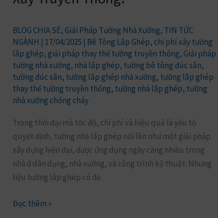
Pháp
Mới
BLOG CHIA SẺ
,
Giải Pháp Tường Nhà Xưởng
,
TIN TỨC
Có
NGÀNH
|
17/04/2025
|
Bê Tông Lắp Ghép
,
chi phí xây tường
Đủ
lắp ghép
,
giải pháp thay thế tường truyền thống
,
Giải pháp
tường nhà xưởng
,
nhà lắp ghép
,
tường bê tông đúc sẵn
,
Tầm
tường đúc sẵn
,
tường lắp ghép nhà xưởng
,
tường lắp ghép
Thay
thay thế tường truyền thống
,
tường nhà lắp ghép
,
tường
Thế
nhà xưởng chống cháy
Tường
Xây
Trong thời đại mà tốc độ, chi phí và hiệu quả là yếu tố
Truyền
quyết định, tường nhà lắp ghép nổi lên như một giải pháp
Thống?
xây dựng hiện đại, được ứng dụng ngày càng nhiều trong
nhà ở dân dụng, nhà xưởng, và công trình kỹ thuật. Nhưng
liệu tường lắp ghép có đủ
Đọc thêm »