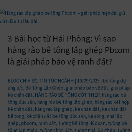
3
Bài
học
3 Bài học từ Hải Phòng: Vì sao
từ
Hải
hàng rào bê tông lắp ghép Pbcom
Phòng:
là giải pháp bảo vệ ranh đất?
Vì
sao
hàng
BLOG CHIA SẺ
,
TIN TỨC NGÀNH
|
19/09/2025
|
bê tông dự
rào
ứng lực
,
Bê Tông Lắp Ghép
,
giải pháp bảo vệ đất
,
giải pháp
kè chắn đất
,
HÀNG RÀO BÊ TÔNG CỐT THÉP
,
hàng rào bê
bê
tông đúc sẵn
,
hàng rào bê tông lắp ghép
,
hàng rào kết hợp
tông
kè chắn đất
,
hàng rào lắp ghép
,
kè chắn đất
,
kè chắn đất
lắp
bê tông
,
kè chắn đất bê tông đúc sẵn
,
kè sông
,
nhà lắp
ghép
ghép
,
pbcom
,
ranh đất
,
tường bê tông đúc sẵn
,
tường bê
Pbcom
tông lăp ghép
,
tường chắn đất
,
tường nhà lắp ghép
,
tường