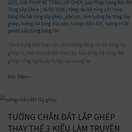
Chắn
2025
,
GIẢI PHÁP BÊ TÔNG LẮP GHÉP
,
Giải Pháp Hàng Rào Bê
Tông Lắp Ghép
|
06/03/2026
|
hàng rào bê tông cốt thep
,
Đất
hàng rào bê tông lắp ghép
,
pbcom
,
tấm tường be tông lắp
Lắp
ghép
,
tường bê tông đúc sẵn
,
tường chắn đất
,
tường HCW
Ghép
panel. xây dựng hàng rào
3m6
Trong
Tái sử dụng linh hoạt các tấm tường hàng rào bê tông lắp
4
ghép cũ, linh hoạt di dời tháo lắp. Giải pháp bê tông lắp
Ngày
ghép, công nghệ xây dựng của tương lai
Đọc thêm »
TƯỜNG
CHẮN
TƯỜNG CHẮN ĐẤT LẮP GHÉP
ĐẤT
LẮP
THAY THẾ 3 KIỂU LÀM TRUYỀN
GHÉP