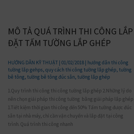
MÔ
TẢ
MÔ TẢ QUÁ TRÌNH THI CÔNG LẮP
QUÁ
TRÌNH
ĐẶT TẤM TƯỜNG LẮP GHÉP
THI
CÔNG
HƯỚNG DẪN KỸ THUẬT
|
01/02/2018
|
hướng dẫn thi công
LẮP
tường lắp gehps
,
quy cách thi công tường lắp ghép
,
tường
ĐẶT
bê tông
,
tường bê tông đúc sẵn
,
tường lắp ghép
TẤM
TƯỜNG
1.Quy trình thi công thi công tường lắp ghép 2.Những lý do
LẮP
nên chọn giải pháp thi công tường bằng giải pháp lắp ghép
GHÉP
1.Tiết kiệm thời gian thi công đến 50% Tấm tường được đúc
sẵn tại nhà máy, chỉ cần vận chuyển và lắp đặt tại công
trình. Quá trình thi công nhanh