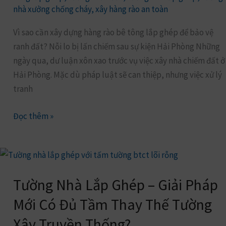
là
nhà xưởng chống cháy
,
xây hàng rào an toàn
giải
Vì sao cần xây dựng hàng rào bê tông lắp ghép để bảo vệ
pháp
ranh đất? Nỗi lo bị lấn chiếm sau sự kiện Hải Phòng Những
bảo
ngày qua, dư luận xôn xao trước vụ việc xây nhà chiếm đất ở
vệ
Hải Phòng. Mặc dù pháp luật sẽ can thiệp, nhưng việc xử lý
ranh
tranh
đất?
Đọc thêm »
Tường
Nhà
Tường Nhà Lắp Ghép – Giải Pháp
Lắp
Ghép
Mới Có Đủ Tầm Thay Thế Tường
–
Xây Truyền Thống?
Giải