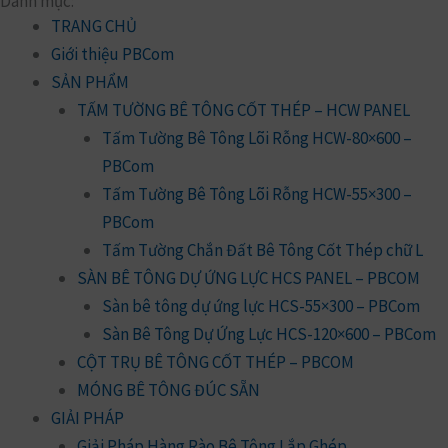
Danh mục:
TRANG CHỦ
Giới thiệu PBCom
SẢN PHẨM
TẤM TƯỜNG BÊ TÔNG CỐT THÉP – HCW PANEL
Tấm Tường Bê Tông Lõi Rỗng HCW-80×600 –
PBCom
Tấm Tường Bê Tông Lõi Rỗng HCW-55×300 –
PBCom
Tấm Tường Chắn Đất Bê Tông Cốt Thép chữ L
SÀN BÊ TÔNG DỰ ỨNG LỰC HCS PANEL – PBCOM
Sàn bê tông dự ứng lực HCS-55×300 – PBCom
Sàn Bê Tông Dự Ứng Lực HCS-120×600 – PBCom
CỘT TRỤ BÊ TÔNG CỐT THÉP – PBCOM
MÓNG BÊ TÔNG ĐÚC SẴN
GIẢI PHÁP
Giải Pháp Hàng Rào Bê Tông Lắp Ghép