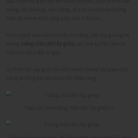
Nếu chọn xây gạch để làm vách chắn đất, bạn sẽ phải đào
móng, đổ đà kiềng, xây tường, tô trát và chờ bảo dưỡng.
Tiến độ nhanh nhất cũng phải mất 3-4 tuần.
Nhờ cơ giới hóa toàn bộ khâu thi công, việc dựng xong hệ
thống
tường chắn đất lắp ghép
cao 3m6 tại Mỹ Tho chỉ
mất vỏn vẹn 3 đến 4 ngày.
Sự thần tốc này giúp chủ nhà nhanh chóng bàn giao mặt
bằng và cắt giảm tối đa chi phí nhân công.
Tháo các tấm tường chắn đất lắp ghép cũ
Lắp vào hệ cột trụ mới, để làm tường rào + chắn đất mới