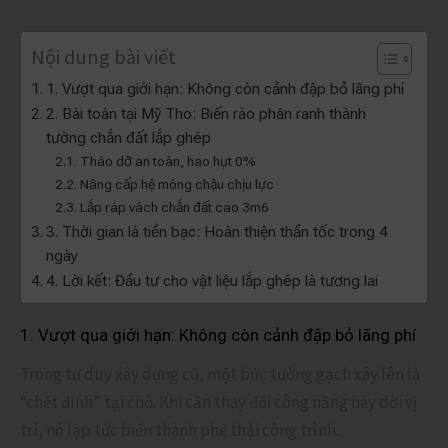
Nội dung bài viết
1. Vượt qua giới hạn: Không còn cảnh đập bỏ lãng phí
2. Bài toán tại Mỹ Tho: Biến rào phân ranh thành
tường chắn đất lắp ghép
Tháo dỡ an toàn, hao hụt 0%
Nâng cấp hệ móng chậu chịu lực
Lắp ráp vách chắn đất cao 3m6
3. Thời gian là tiền bạc: Hoàn thiện thần tốc trong 4
ngày
4. Lời kết: Đầu tư cho vật liệu lắp ghép là tương lai
1. Vượt qua giới hạn: Không còn cảnh đập bỏ lãng phí
Trong tư duy xây dựng cũ, một bức tường gạch xây lên là
“chết đính” tại chỗ. Khi cần thay đổi công năng hay dời vị
trí, nó lập tức biến thành phế thải công trình.