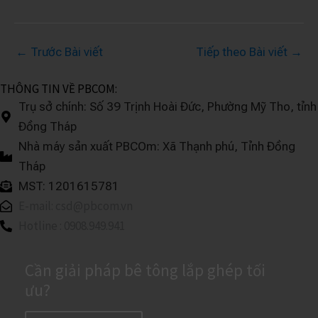
←
Trước Bài viết
Tiếp theo Bài viết
→
THÔNG TIN VỀ PBCOM:
Trụ sở chính: Số 39 Trịnh Hoài Đức, Phường Mỹ Tho, tỉnh
Đồng Tháp
Nhà máy sản xuất PBCOm: Xã Thạnh phú, Tỉnh Đồng
Tháp
MST: 1201615781
E-mail: csd@pbcom.vn
Hotline : 0908.949.941
Cần giải pháp bê tông lắp ghép tối
ưu?