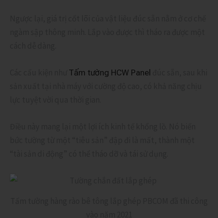
Ngược lại, giá trị cốt lõi của vật liệu đúc sẵn nằm ở cơ chế
ngàm sập thông minh. Lắp vào được thì tháo ra được một
cách dễ dàng.
Các cấu kiện như
đúc sẵn, sau khi
Tấm tường HCW Panel
sản xuất tại nhà máy với cường độ cao, có khả năng chịu
lực tuyệt vời qua thời gian.
Điều này mang lại một lợi ích kinh tế khổng lồ. Nó biến
bức tường từ một “tiêu sản” đập đi là mất, thành một
“tài sản di động” có thể tháo dỡ và tái sử dụng.
Tấm tường hàng rào bê tông lắp ghép PBCOM đã thi công
vào năm 2021