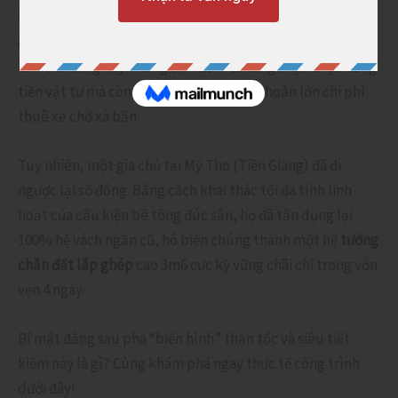
Khi cần lùi ranh giới do bán đất mặt tiền, đa số chúng ta
đều chép miệng gọi thợ đến đập bỏ tường gạch cũ. Cách
làm thủ công này không chỉ “đốt” đi hàng chục triệu đồng
tiền vật tư mà còn tốn kém thêm một khoản lớn chi phí
thuê xe chở xà bần.
Tuy nhiên, một gia chủ tại Mỹ Tho (Tiền Giang) đã đi
ngược lại số đông. Bằng cách khai thác tối đa tính linh
hoạt của cấu kiện bê tông đúc sẵn, họ đã tận dụng lại
100% hệ vách ngăn cũ, hô biến chúng thành một hệ
tường
chắn đất lắp ghép
cao 3m6 cực kỳ vững chãi chỉ trong vỏn
vẹn 4 ngày.
Bí mật đằng sau pha “biến hình” thần tốc và siêu tiết
kiệm này là gì? Cùng khám phá ngay thực tế công trình
dưới đây!