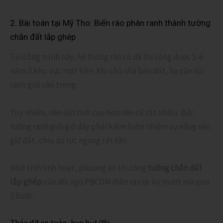
2. Bài toán tại Mỹ Tho: Biến rào phân ranh thành tường
chắn đất lắp ghép
Tại công trình này, hệ thống rào cũ đã thi công được 5-6
năm ở khu vực mặt tiền. Khi chủ nhà bán đất, họ cần lùi
ranh giới vào trong.
Tuy nhiên, nền đất mới cao hơn nền cũ rất nhiều. Bức
tường ranh giới giờ đây phải kiêm luôn nhiệm vụ nâng nền
giữ đất, chịu áp lực ngang rất lớn.
Nhờ tính linh hoạt, phương án thi công
tường chắn đất
lắp ghép
của đội ngũ PBCOM diễn ra cực kỳ mượt mà qua
3 bước:
Tháo dỡ an toàn, hao hụt 0%