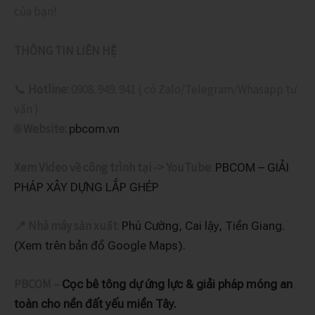
của bạn!
THÔNG TIN LIÊN HỆ
📞
Hotline:
0908. 949. 941 ( có Zalo/Telegram/Whasapp tư
vấn )
🌐
Website:
pbcom.vn
Xem Video về công trình tại -> YouTube
:
PBCOM – GIẢI
PHÁP XÂY DỰNG LẮP GHÉP
📍
Nhà máy
sản xuất
:
Phú Cường, Cai lậy, Tiền Giang.
(Xem trên bản đồ Google Maps).
PBCOM –
Cọc bê tông dự ứng lực & giải pháp móng an
toàn cho nền đất yếu miền Tây.