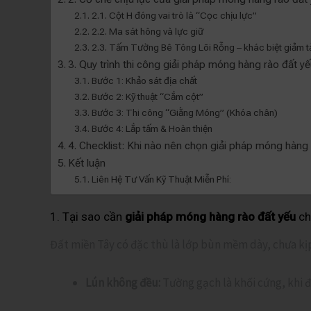
2.1. Cột H đóng vai trò là “Cọc chịu lực”
2.2. Ma sát hông và lực giữ
2.3. Tấm Tường Bê Tông Lõi Rỗng – khác biệt giảm tả
3. Quy trình thi công giải pháp móng hàng rào đất yế
Bước 1: Khảo sát địa chất
Bước 2: Kỹ thuật “Cắm cột”
Bước 3: Thi công “Giằng Móng” (Khóa chân)
Bước 4: Lắp tấm & Hoàn thiện
4. Checklist: Khi nào nên chọn giải pháp móng hàng
Kết luận
Liên Hệ Tư Vấn Kỹ Thuật Miễn Phí:
1. Tại sao cần
giải pháp móng hàng rào đất yếu
ch
Đất miền Tây có đặc thù là lớp bùn mềm dày, chưa kịp 
Lún không đều:
Tường gạch là khối cứng, khi đ