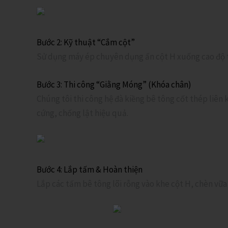
Bước 2: Kỹ thuật “Cắm cột”
Sử dụng máy ép chuyên dụng ấn cột H xuống cao độ t
Bước 3: Thi công “Giằng Móng” (Khóa chân)
Chúng tôi thi công hệ đà kiềng bê tông cốt thép liên 
cứng, chống lật hiệu quả.
Bước 4: Lắp tấm & Hoàn thiện
Lắp các tấm bê tông lõi rỗng vào khe cột H, chèn vữa