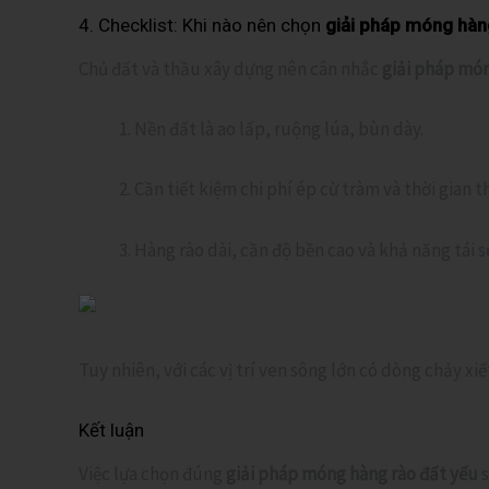
4. Checklist: Khi nào nên chọn
giải pháp móng hàn
Chủ đất và thầu xây dựng nên cân nhắc
giải pháp món
Nền đất là ao lấp, ruộng lúa, bùn dày.
Cần tiết kiệm chi phí ép cừ tràm và thời gian t
Hàng rào dài, cần độ bền cao và khả năng tái s
Tuy nhiên, với các vị trí ven sông lớn có dòng chảy xiế
Kết luận
Việc lựa chọn đúng
giải pháp móng hàng rào đất yếu
s