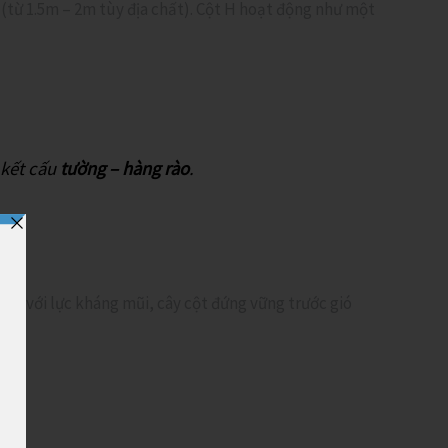
 (từ 1.5m – 2m tùy địa chất). Cột H hoạt động như một
 kết cấu
tường – hàng rào
.
 hợp với lực kháng mũi, cây cột đứng vững trước gió