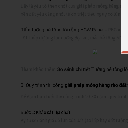
Đây là yếu tố then chốt của
giải pháp móng hàng rào 
nền đất yếu càng nhỏ, từ đó triệt tiêu nguy cơ lún sụt
– PBCom, đan
Tấm tường bê tông lõi rỗng HCW Panel
cốt thép dự ứng lực cường độ cao, mác bê tông M250.
Tham khảo thêm:
So sánh chi tiết Tường bê tông l
3. Quy trình thi công
giải pháp móng hàng rào đất
Để đảm bảo tuổi thọ công trình 20-30 năm, quy trình
Bước 1: Khảo sát địa chất
Kỹ sư sẽ đánh giá độ lún của đất (ao lấp hay đất ruộn