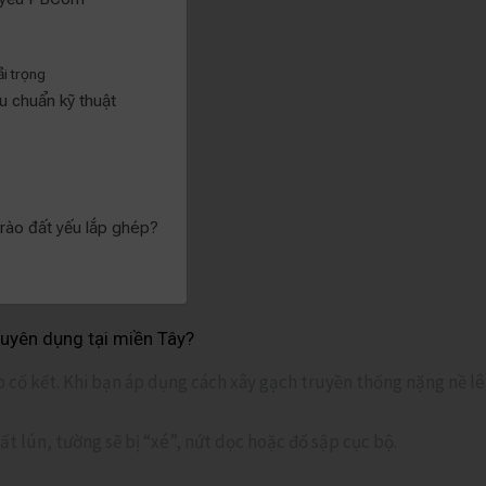
i trọng
u chuẩn kỹ thuật
 rào đất yếu lắp ghép?
uyên dụng tại miền Tây?
cố kết. Khi bạn áp dụng cách xây gạch truyền thống nặng nề lên t
ất lún, tường sẽ bị “xé”, nứt dọc hoặc đổ sập cục bộ.