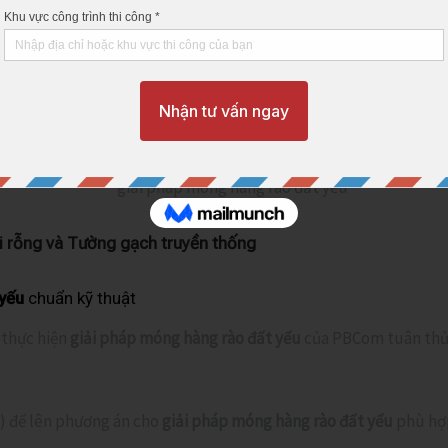
đất yếu
PBCom. Tấm tường lõi rỗng nhẹ hơn tường gạch 30-40%. N
.
g là cấu kiện bê tong đúc sẵn , khác biệt so với các loại tường
õi rỗng và Tường gạch truyền thống
 yếu
chuẩn kỹ thuật
 thực hiện
giải pháp móng hàng rào đất yếu
của PBCom tuân thủ
g) để lên phương án cho
giải pháp móng hàng rào đất yếu
phù hợp