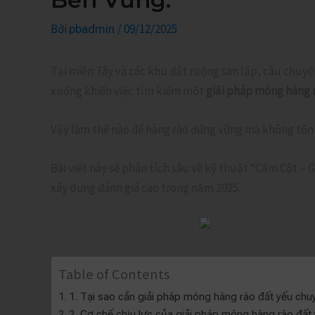
Bởi
/
09/12/2025
pbadmin
Tại miền Tây và các khu đất ruộng san lấp, câu chuy
xuống khiến việc tìm kiếm một
giải pháp móng hàng 
Vậy làm thế nào để hàng rào đứng vững mà không tốn 
Bài viết này sẽ phân tích sâu về kỹ thuật “Cắm Cột 
xây dựng đánh giá cao trong năm 2025.
Table of Contents
1. Tại sao cần giải pháp móng hàng rào đất yếu chu
2. Cơ chế chịu lực của giải pháp móng hàng rào đấ