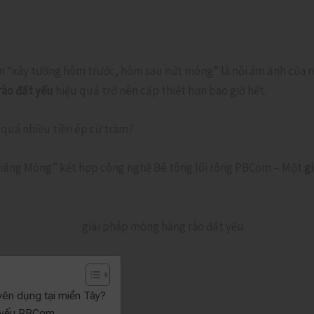
ện “xây tường hôm trước, hôm sau nứt móng” là nỗi ám ảnh của n
rào đất yếu
hiệu quả trở nên cấp thiết hơn bao giờ hết.
quá nhiều tiền ép cừ tràm?
– Giằng Móng” kết hợp công nghệ Bê tông lõi rỗng PBCom – Một
g
yên dụng tại miền Tây?
t yếu PBCom