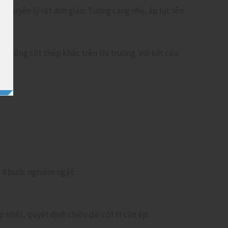
guyên lý rất đơn giản: Tường càng nhẹ, áp lực lên
 bê tông cốt thép khác trên thị trường. Với kết cấu
 4 bước nghiêm ngặt:
 nhất, quyết định chiều dài cột H cần ép.