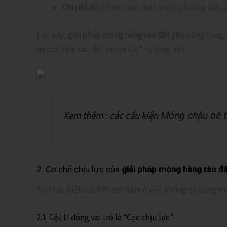
Chi phí ẩn:
Để an toàn, bạn buộc phải ép mật độ
Lúc này,
giải pháp móng hàng rào đất yếu
bằng công n
hệ cột cắm sâu để “mượn lực” từ lòng đất.
Xem thêm : các cấu kiện
Móng chậu bê 
2. Cơ chế chịu lực của
giải pháp móng hàng rào đấ
Sự khác biệt của PBCom nằm ở việc không sử dụng m
2.1. Cột H đóng vai trò là “Cọc chịu lực”