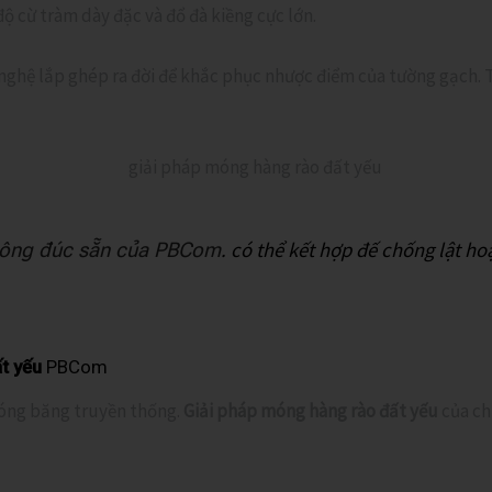
 cừ tràm dày đặc và đổ đà kiềng cực lớn.
ghệ lắp ghép ra đời để khắc phục nhược điểm của tường gạch.
. có thể kết hợp đế chống lật ho
tông đúc sẵn của PBCom
t yếu
PBCom
óng băng truyền thống.
Giải pháp móng hàng rào đất yếu
của ch