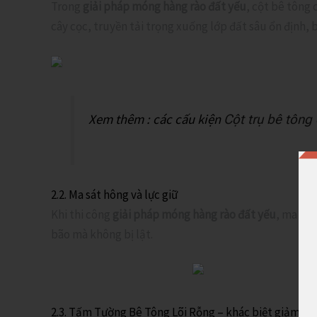
Trong
giải pháp móng hàng rào đất yếu
, cột bê tông 
cây cọc, truyền tải trọng xuống lớp đất sâu ổn định,
Xem thêm : các cấu kiện
Cột trụ bê tông 
2.2. Ma sát hông và lực giữ
Khi thi công
giải pháp móng hàng rào đất yếu
, ma sát
bão mà không bị lật.
2.3. Tấm Tường Bê Tông Lõi Rỗng – khác biệt giảm tải