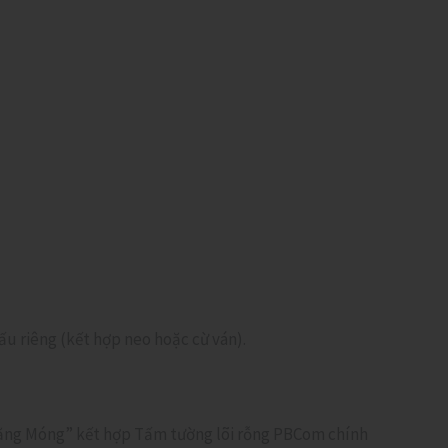
ấu riêng (kết hợp neo hoặc cừ ván).
Giằng Móng” kết hợp Tấm tường lõi rỗng PBCom chính