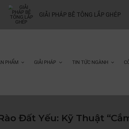
GIẢI PHÁP BÊ TÔNG LẮP GHÉP
ẢN PHẨM
GIẢI PHÁP
TIN TỨC NGÀNH
C
Rào Đất Yếu: Kỹ Thuật “Cắ