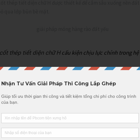
cốt thép tiết diện chữ H được thiết kế để cắm sâu xuống nền đất
 bỏ qua lớp bùn bề mặt.
cấu kiện chịu lực chính trong hệ
cốt thép tiết diện chữ H
 giữa bề mặt bê tông cột H và đất tạo ra lực “ghim” cực lớn. Kết
 trọng