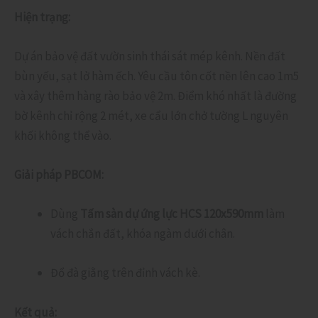
Hiện trạng:
Dự án bảo vệ đất vườn sinh thái sát mép kênh. Nền đất
bùn yếu, sạt lở hàm ếch. Yêu cầu tôn cốt nền lên cao 1m5
và xây thêm hàng rào bảo vệ 2m. Điểm khó nhất là đường
bờ kênh chỉ rộng 2 mét, xe cẩu lớn chở tường L nguyên
khối không thể vào.
Giải pháp PBCOM:
Dùng
Tấm sàn dự ứng lực HCS 120x590mm
làm
vách chắn đất, khóa ngàm dưới chân.
Đổ đà giằng trên đỉnh vách kè.
Kết quả: