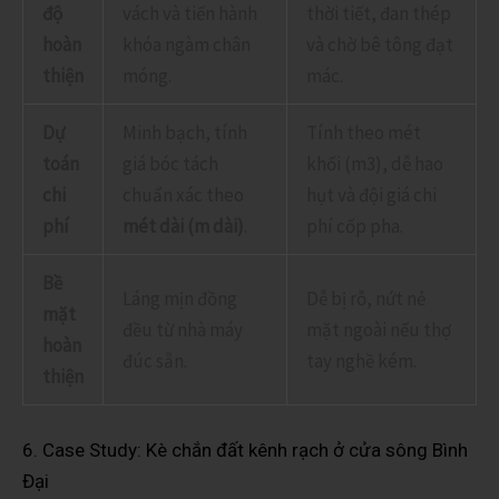
độ
vách và tiến hành
thời tiết, đan thép
hoàn
khóa ngàm chân
và chờ bê tông đạt
thiện
móng.
mác.
Dự
Minh bạch, tính
Tính theo mét
toán
giá bóc tách
khối (m3), dễ hao
chi
chuẩn xác theo
hụt và đội giá chi
phí
mét dài (m dài)
.
phí cốp pha.
Bề
Láng mịn đồng
Dễ bị rỗ, nứt nẻ
mặt
đều từ nhà máy
mặt ngoài nếu thợ
hoàn
đúc sẵn.
tay nghề kém.
thiện
6. Case Study: Kè chắn đất kênh rạch ở cửa sông Bình
Đại