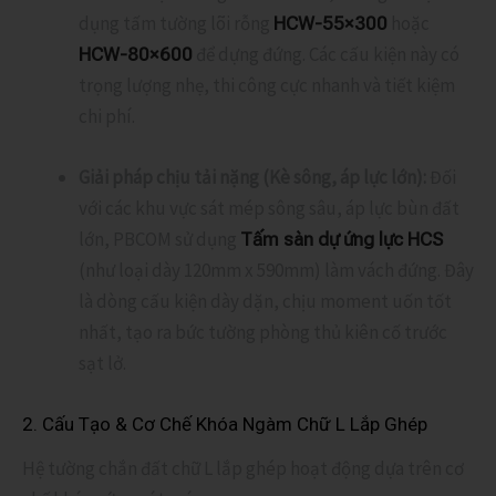
dụng tấm tường lõi rỗng
hoặc
HCW-55×300
để dựng đứng. Các cấu kiện này có
HCW-80×600
trọng lượng nhẹ, thi công cực nhanh và tiết kiệm
chi phí.
Giải pháp chịu tải nặng (Kè sông, áp lực lớn):
Đối
với các khu vực sát mép sông sâu, áp lực bùn đất
lớn, PBCOM sử dụng
Tấm sàn dự ứng lực HCS
(như loại dày 120mm x 590mm) làm vách đứng. Đây
là dòng cấu kiện dày dặn, chịu moment uốn tốt
nhất, tạo ra bức tường phòng thủ kiên cố trước
sạt lở.
2. Cấu Tạo & Cơ Chế Khóa Ngàm Chữ L Lắp Ghép
Hệ tường chắn đất chữ L lắp ghép hoạt động dựa trên cơ