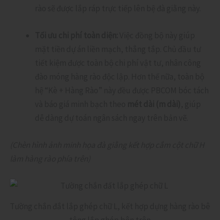
rào sẽ được lắp ráp trực tiếp lên bệ đà giằng này.
Tối ưu chi phí toàn diện:
Việc đồng bộ này giúp
mặt tiền dự án liền mạch, thẳng tắp. Chủ đầu tư
tiết kiệm được toàn bộ chi phí vật tư, nhân công
đào móng hàng rào độc lập. Hơn thế nữa, toàn bộ
hệ “Kè + Hàng Rào” này đều được PBCOM bóc tách
và báo giá minh bạch theo
mét dài (m dài)
, giúp
dễ dàng dự toán ngân sách ngay trên bản vẽ.
(Chèn hình ảnh minh họa đà giằng kết hợp cắm cột chữ H
làm hàng rào phía trên)
Tường chắn đắt lắp ghép chữ L, kết hợp dựng hàng rào bê
tông lắp ghép bên trên