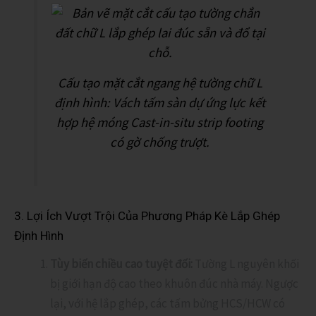
Cấu tạo mặt cắt ngang hệ tường chữ L
định hình: Vách tấm sàn dự ứng lực kết
hợp hệ móng Cast-in-situ strip footing
có gờ chống trượt.
3. Lợi Ích Vượt Trội Của Phương Pháp Kè Lắp Ghép
Định Hình
Tùy biến chiều cao tuyệt đối:
Tường L nguyên khối
bị giới hạn độ cao theo khuôn đúc nhà máy. Ngược
lại, với hệ lắp ghép, các tấm bửng HCS/HCW có