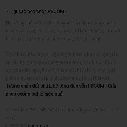
7. Tại sao nên chọn PBCOM?
Hệ tường chắn đất chữ L lắp ghép là minh chứng cho sự
nhạy bén trong kỹ thuật, phá vỡ giới hạn không gian chật
hẹp của các phương pháp thi công truyền thống.
Tuy nhiên, nếu mặt bằng công trình của bạn đủ rộng rãi,
xe cẩu hạng nặng dễ dàng ra vào và dự án đòi hỏi tốc độ
đặt cấu kiện nguyên khối thần tốc, hãy tham khảo giải
pháp chịu tải cao cấp nhất của chúng tôi tại bài viết:
Tường chắn đất chữ L bê tông đúc sẵn PBCOM | Giải
.
pháp chống sạt lở hiệu quả
📞
Hotline:
0908. 949. 941 ( có Zalo/Telegram/Whasapp tư
vấn )
🌐
Website:
pbcom.vn