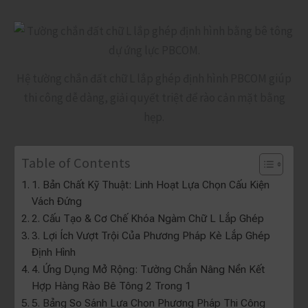
Hệ tường chắn đất chữ L lắp ghép định hình PBCOM giúp
thi công dễ dàng, giải quyết triệt để rào cản mặt bằng
hẹp.
Table of Contents
1. Bản Chất Kỹ Thuật: Linh Hoạt Lựa Chọn Cấu Kiện
Vách Đứng
2. Cấu Tạo & Cơ Chế Khóa Ngàm Chữ L Lắp Ghép
3. Lợi Ích Vượt Trội Của Phương Pháp Kè Lắp Ghép
Định Hình
4. Ứng Dụng Mở Rộng: Tường Chắn Nâng Nền Kết
Hợp Hàng Rào Bê Tông 2 Trong 1
5. Bảng So Sánh Lựa Chọn Phương Pháp Thi Công