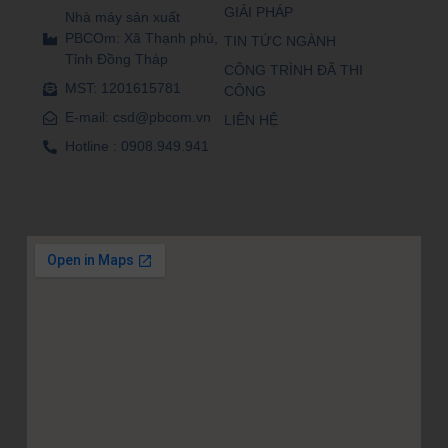
GIẢI PHÁP
Nhà máy sản xuất
PBCOm: Xã Thạnh phú,
TIN TỨC NGÀNH
Tỉnh Đồng Tháp
CÔNG TRÌNH ĐÃ THI
MST: 1201615781
CÔNG
E-mail: csd@pbcom.vn
LIÊN HỆ
Hotline : 0908.949.941