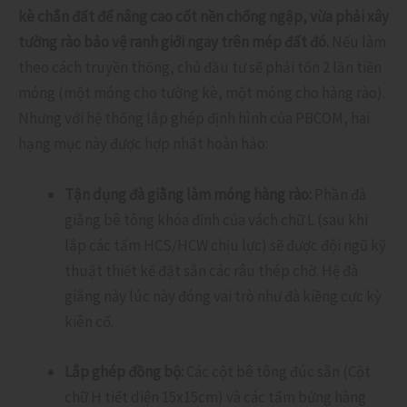
kè chắn đất để nâng cao cốt nền chống ngập, vừa phải xây
tường rào bảo vệ ranh giới ngay trên mép đất đó.
Nếu làm
theo cách truyền thống, chủ đầu tư sẽ phải tốn 2 lần tiền
móng (một móng cho tường kè, một móng cho hàng rào).
Nhưng với hệ thống lắp ghép định hình của PBCOM, hai
hạng mục này được hợp nhất hoàn hảo:
Tận dụng đà giằng làm móng hàng rào:
Phần đà
giằng bê tông khóa đỉnh của vách chữ L (sau khi
lắp các tấm HCS/HCW chịu lực) sẽ được đội ngũ kỹ
thuật thiết kế đặt sẵn các râu thép chờ. Hệ đà
giằng này lúc này đóng vai trò như đà kiềng cực kỳ
kiên cố.
Lắp ghép đồng bộ:
Các cột bê tông đúc sẵn (Cột
chữ H tiết diện 15x15cm) và các tấm bửng hàng