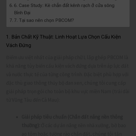
6. Case Study: Kè chắn đất kênh rạch ở cửa sông
Bình Đại
7. Tại sao nên chọn PBCOM?
1. Bản Chất Kỹ Thuật: Linh Hoạt Lựa Chọn Cấu Kiện
Vách Đứng
Điểm ưu việt nhất của giải pháp chữ L lắp ghép PBCOM là
khả năng tùy biến cấu kiện vách đứng dựa trên áp lực đất
và nước thực tế của từng công trình. Đặc biệt phù hợp với
đặc thù giao thông thủy bộ đan xen, chúng tôi cung cấp
giải pháp trọn gói cho toàn bộ khu vực miền Nam (trải dài
từ Vũng Tàu đến Cà Mau):
Giải pháp tiêu chuẩn (Chắn đất nâng nền thông
thường):
Ở các dự án nâng nền nhà xưởng, bờ bao
ao tôm hoặc tường rào chắn đất, chúng tôi tận