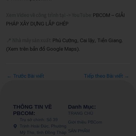
Xem Video về công trình tại -> YouTube
:
PBCOM – GIẢI
PHÁP XÂY DỰNG LẮP GHÉP
📍
Nhà máy
sản xuất
:
Phú Cường, Cai lậy, Tiền Giang.
(Xem trên bản đồ Google Maps).
←
Trước Bài viết
Tiếp theo Bài viết
→
THÔNG TIN VỀ
Danh Mục:
PBCOM:
TRANG CHỦ
Trụ sở chính: Số 39
Giới thiệu PBCom
Trịnh Hoài Đức, Phường
SẢN PHẨM
Mỹ Tho, tỉnh Đồng Tháp