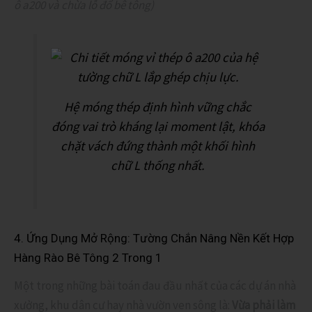
ô a200 và chừa lỗ đổ bê tông)
Hệ móng thép định hình vững chắc
đóng vai trò kháng lại moment lật, khóa
chặt vách đứng thành một khối hình
chữ L thống nhất.
4. Ứng Dụng Mở Rộng: Tường Chắn Nâng Nền Kết Hợp
Hàng Rào Bê Tông 2 Trong 1
Một trong những bài toán đau đầu nhất của các dự án nhà
xưởng, khu dân cư hay nhà vườn ven sông là:
Vừa phải làm