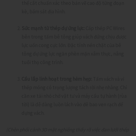
thể cắt chuẩn xác theo bản vẽ cao độ từng đoạn
kè, bám sát địa hình.
Sức mạnh từ thép dự ứng lực:
Cáp thép PC Wires
bên trong tấm bê tông giúp vách đứng chịu được
lực uốn cong cực lớn. Đặc tính nén chặt của bê
tông dự ứng lực ngăn phèn mặn xâm thực, nâng
tuổi thọ công trình.
Cẩu lắp linh hoạt trong hẻm hẹp:
Tấm vách và vỉ
thép móng có trọng lượng tách rời nhẹ nhàng. Chỉ
cần xe tải nhỏ chở vật tư và máy cẩu tự hành (rùa
tời) là dễ dàng luồn lách vào đê bao ven rạch để
dựng vách.
(Chèn phối cảnh 3D mặt nghiêng thấy rõ việc đan lưới thép