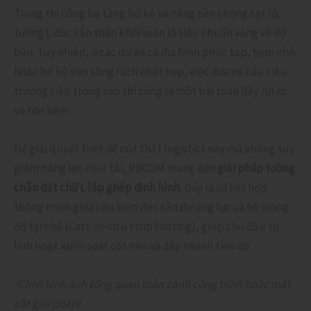
Trong thi công hạ tầng bờ kè và nâng nền chống sạt lở,
tường L đúc sẵn toàn khối luôn là tiêu chuẩn vàng về độ
bền. Tuy nhiên, ở các dự án có địa hình phức tạp, hẻm nhỏ
hoặc bờ kè ven sông rạch chật hẹp, việc đưa xe cẩu siêu
trường siêu trọng vào thi công là một bài toán đầy rủi ro
và tốn kém.
Để giải quyết triệt để nút thắt logistics này mà không suy
giảm năng lực chịu tải, PBCOM mang đến
giải pháp tường
chắn đất chữ L lắp ghép định hình
. Đây là sự kết hợp
thông minh giữa cấu kiện đúc sẵn dự ứng lực và hệ móng
đổ tại chỗ (Cast-in-situ strip footing), giúp chủ đầu tư
linh hoạt kiểm soát cốt nền và đẩy nhanh tiến độ.
(Chèn hình ảnh tổng quan toàn cảnh công trình hoặc mặt
cắt giải pháp)