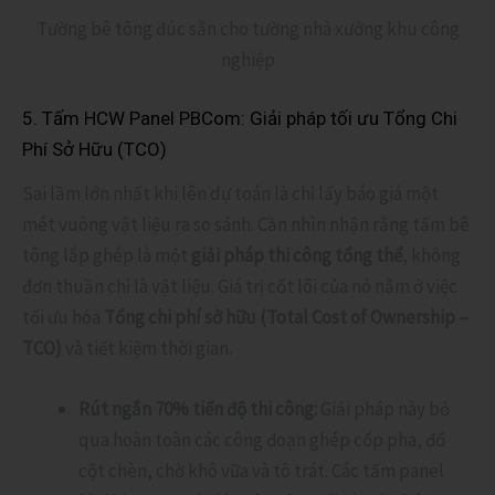
Tường bê tông đúc sẵn cho tường nhà xưởng khu công
nghiệp
5. Tấm HCW Panel PBCom: Giải pháp tối ưu Tổng Chi
Phí Sở Hữu (TCO)
Sai lầm lớn nhất khi lên dự toán là chỉ lấy báo giá một
mét vuông vật liệu ra so sánh. Cần nhìn nhận rằng tấm bê
tông lắp ghép là một
giải pháp thi công tổng thể
, không
đơn thuần chỉ là vật liệu. Giá trị cốt lõi của nó nằm ở việc
tối ưu hóa
Tổng chi phí sở hữu (Total Cost of Ownership –
TCO)
và tiết kiệm thời gian.
Rút ngắn 70% tiến độ thi công:
Giải pháp này bỏ
qua hoàn toàn các công đoạn ghép cốp pha, đổ
cột chèn, chờ khô vữa và tô trát. Các tấm panel