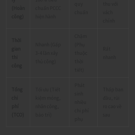
quy
thu với
(Hoàn
chuẩn PCCC
chuẩn
vách
công)
hiện hành
chính
Chậm
Thời
Nhanh (Gấp
(Phụ
gian
Rất
3-4 lần xây
thuộc
thi
nhanh
thủ công)
thời
công
tiết)
Phát
Tổng
Tối ưu (Tiết
Thấp ban
sinh
chi
kiệm móng,
đầu, rủi
nhiều
phí
nhân công,
ro cao về
chi phí
(TCO)
bảo trì)
sau
phụ