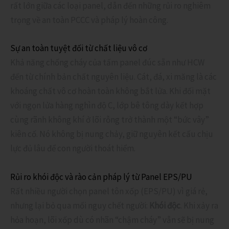
rất lớn giữa các loại panel, dẫn đến những rủi ro nghiêm
trọng về an toàn PCCC và pháp lý hoàn công.
Sự an toàn tuyệt đối từ chất liệu vô cơ
Khả năng chống cháy của tấm panel đúc sẵn như HCW
đến từ chính bản chất nguyên liệu. Cát, đá, xi măng là các
khoáng chất vô cơ hoàn toàn không bắt lửa. Khi đối mặt
với ngọn lửa hàng nghìn độ C, lớp bê tông dày kết hợp
cùng rãnh không khí ở lõi rỗng trở thành một “bức vây”
kiên cố. Nó không bị nung chảy, giữ nguyên kết cấu chịu
lực đủ lâu để con người thoát hiểm.
Rủi ro khói độc và rào cản pháp lý từ Panel EPS/PU
Rất nhiều người chọn panel tôn xốp (EPS/PU) vì giá rẻ,
nhưng lại bỏ qua mối nguy chết người:
Khói độc
. Khi xảy ra
hỏa hoạn, lõi xốp dù có nhãn “chậm cháy” vẫn sẽ bị nung