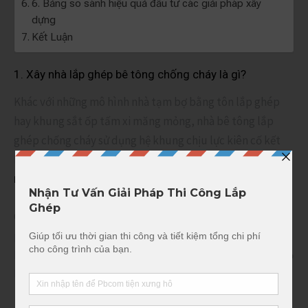
6. Bảng so sánh hiệu quả đầu tư các giải pháp xây
dựng
Kết Luận
1. Xây nhà lắp ghép bê tông chống cháy là gì?
Khác với những mô hình nhà tạm bợ bằng tôn lắp ghép
hay khung sắt ốp tấm xi măng mỏng, nhà bê tông lắp
ghép chống cháy sử dụng hệ khung chịu lực kiên cố kết
hợp với các vách ngăn là
tấm tường bê tông cốt thép lõi
.
rỗng HCW – PANEL
Giải pháp này khắc phục được sự chậm chạp của phương
pháp xây trát thủ công, đồng thời loại bỏ các rủi ro về hỏa
hoạn, mang lại một công trình kiên cố, bề thế với tuổi thọ
lên đến hàng chục năm.