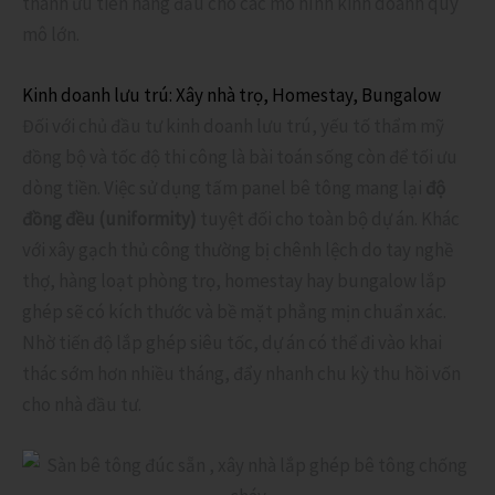
thành ưu tiên hàng đầu cho các mô hình kinh doanh quy
mô lớn.
Kinh doanh lưu trú: Xây nhà trọ, Homestay, Bungalow
Đối với chủ đầu tư kinh doanh lưu trú, yếu tố thẩm mỹ
đồng bộ và tốc độ thi công là bài toán sống còn để tối ưu
dòng tiền. Việc sử dụng tấm panel bê tông mang lại
độ
đồng đều (uniformity)
tuyệt đối cho toàn bộ dự án. Khác
với xây gạch thủ công thường bị chênh lệch do tay nghề
thợ, hàng loạt phòng trọ, homestay hay bungalow lắp
ghép sẽ có kích thước và bề mặt phẳng mịn chuẩn xác.
Nhờ tiến độ lắp ghép siêu tốc, dự án có thể đi vào khai
thác sớm hơn nhiều tháng, đẩy nhanh chu kỳ thu hồi vốn
cho nhà đầu tư.