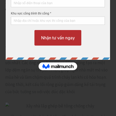
2. Bê tông đúc sẵn và Gạch truyền thống: Khác biệt từ
đẳng cấp công nghệ
Nhiều chủ đầu tư thắc mắc: Tại sao tấm tường bê tông
HCW Panel lại có cấu tạo lõi rỗng giống viên gạch ống, và
tại sao không đúc đặc để tăng độ cứng?
Tác dụng của tấm tường bê tông lõi rỗng trong kiến trúc
Không khí là chất cách nhiệt và cách âm tự nhiên tuyệt
vời nhất. Các ống rỗng bên trong tấm tường tạo ra một
lớp đệm ngăn sự truyền nhiệt, giúp ngôi nhà mát mẻ vào
mùa hè và làm chậm quá trình cháy lan khi có hỏa hoạn.
Đồng thời, kết cấu lõi rỗng giúp giảm đáng kể tải trọng
của bức tường so với việc đúc đặc khối.