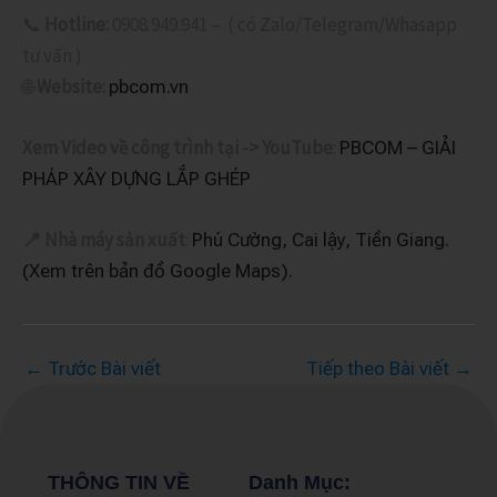
📞
Hotline:
0908.949.941 – ( có Zalo/Telegram/Whasapp
tư vấn )
🌐
Website:
pbcom.vn
Xem Video về công trình tại -> YouTube
:
PBCOM – GIẢI
PHÁP XÂY DỰNG LẮP GHÉP
📍
Nhà máy
sản xuất
:
Phú Cường, Cai lậy, Tiền Giang.
(Xem trên bản đồ Google Maps).
←
Trước Bài viết
Tiếp theo Bài viết
→
THÔNG TIN VỀ
Danh Mục: