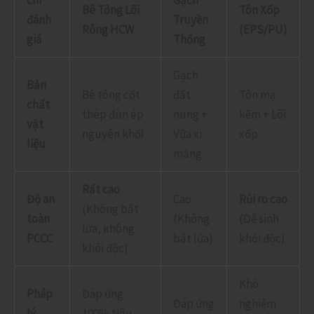
Bê Tông Lõi
Tôn Xốp
đánh
Truyền
Rỗng HCW
(EPS/PU)
giá
Thống
Gạch
Bản
Bê tông cốt
đất
Tôn mạ
chất
thép đùn ép
nung +
kẽm + Lõi
vật
nguyên khối
Vữa xi
xốp
liệu
măng
Rất cao
Độ an
Cao
Rủi ro cao
(Không bắt
toàn
(Không
(Dễ sinh
lửa, không
PCCC
bắt lửa)
khói độc)
khói độc)
Khó
Pháp
Đáp ứng
Đáp ứng
nghiệm
lý
100% tiêu