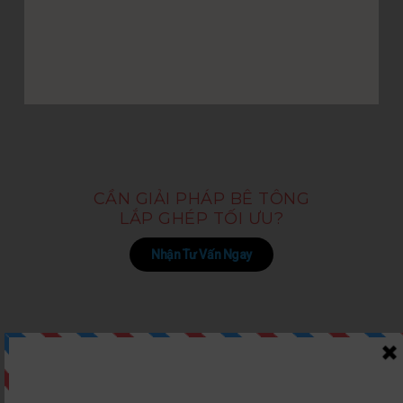
CẦN GIẢI PHÁP BÊ TÔNG
LẮP GHÉP TỐI ƯU?
Nhận Tư Vấn Ngay