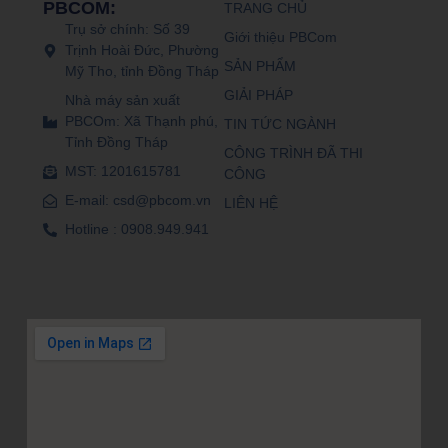
PBCOM:
TRANG CHỦ
Trụ sở chính: Số 39
Giới thiệu PBCom
Trịnh Hoài Đức, Phường
SẢN PHẨM
Mỹ Tho, tỉnh Đồng Tháp
GIẢI PHÁP
Nhà máy sản xuất
PBCOm: Xã Thạnh phú,
TIN TỨC NGÀNH
Tỉnh Đồng Tháp
CÔNG TRÌNH ĐÃ THI
MST: 1201615781
CÔNG
E-mail: csd@pbcom.vn
LIÊN HỆ
Hotline : 0908.949.941