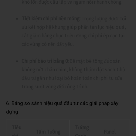
khổ lớn được cẩu lắp và ngàm nối nhanh chóng.
Tiết kiệm chi phí nền móng:
Trọng lượng được tối
ưu kết hợp hệ khung giúp phân tán lực hiệu quả,
cắt giảm hàng chục triệu đồng chi phí ép cọc tại
các vùng có nền đất yếu.
Chi phí bảo trì bằng 0:
Bề mặt bê tông đúc sẵn
không nứt chân chim, không thấm dột vách. Chủ
đầu tư gần như loại bỏ hoàn toàn chi phí tu sửa
trong suốt vòng đời công trình.
6. Bảng so sánh hiệu quả đầu tư các giải pháp xây
dựng
Tiêu
Tường
Tấm Tường
Panel
chí
Gạch