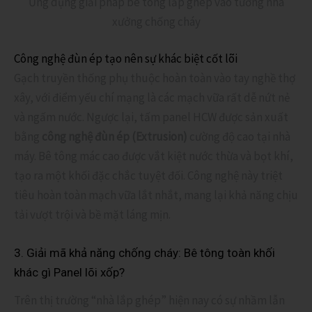
Ứng dụng giải pháp bê tông lắp ghép vào tường nhà
xưởng chống cháy
Công nghệ đùn ép tạo nên sự khác biệt cốt lõi
Gạch truyền thống phụ thuộc hoàn toàn vào tay nghề thợ
xây, với điểm yếu chí mạng là các mạch vữa rất dễ nứt nẻ
và ngấm nước. Ngược lại, tấm panel HCW được sản xuất
bằng
công nghệ đùn ép (Extrusion)
cường độ cao tại nhà
máy. Bê tông mác cao được vắt kiệt nước thừa và bọt khí,
tạo ra một khối đặc chắc tuyệt đối. Công nghệ này triệt
tiêu hoàn toàn mạch vữa lắt nhắt, mang lại khả năng chịu
tải vượt trội và bề mặt láng mịn.
3. Giải mã khả năng chống cháy: Bê tông toàn khối
khác gì Panel lõi xốp?
Trên thị trường “nhà lắp ghép” hiện nay có sự nhầm lẫn