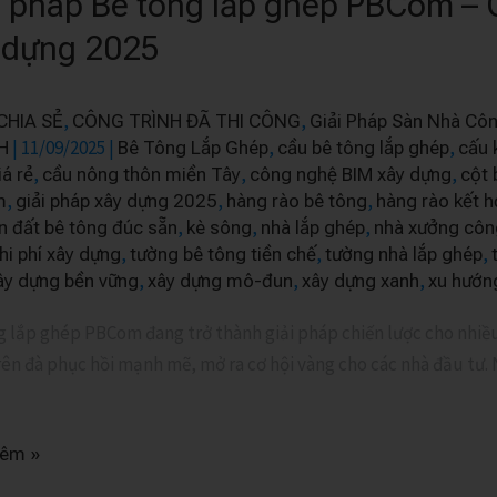
i pháp Bê tông lắp ghép PBCom – 
 dựng 2025
,
,
CHIA SẺ
CÔNG TRÌNH ĐÃ THI CÔNG
Giải Pháp Sàn Nhà Cô
|
11/09/2025
|
,
,
H
Bê Tông Lắp Ghép
cầu bê tông lắp ghép
cấu 
,
,
,
iá rẻ
cầu nông thôn miền Tây
công nghệ BIM xây dựng
cột 
m
,
,
,
m
giải pháp xây dựng 2025
hàng rào bê tông
hàng rào kết h
,
,
,
n đất bê tông đúc sẵn
kè sông
nhà lắp ghép
nhà xưởng côn
,
,
,
hi phí xây dựng
tường bê tông tiền chế
tường nhà lắp ghép
,
,
,
ây dựng bền vững
xây dựng mô-đun
xây dựng xanh
xu hướng
g lắp ghép PBCom đang trở thành giải pháp chiến lược cho nhiều
rên đà phục hồi mạnh mẽ, mở ra cơ hội vàng cho các nhà đầu tư.
hêm »