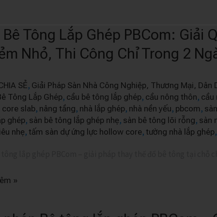
 Bê Tông Lắp Ghép PBCom: Giải Q
ẻm Nhỏ, Thi Công Chỉ Trong 2 Ng
,
CHIA SẺ
Giải Pháp Sàn Nhà Công Nghiệp, Thương Mại, Dân 
,
,
,
Bê Tông Lắp Ghép
cầu bê tông lắp ghép
cầu nông thôn
cầu 
:
,
,
,
,
,
 core slab
nâng tầng
nhà lắp ghép
nhà nền yếu
pbcom
sà
,
,
,
ắp ghép
sàn bê tông lắp ghép nhẹ
sàn bê tông lõi rỗng
sàn 
,
,
iêu nhẹ
tấm sàn dự ứng lực hollow core
tường nhà lắp ghép
 tông lắp ghép PBCom – giải pháp thay thế đổ bê tông tại chỗ c
hêm »