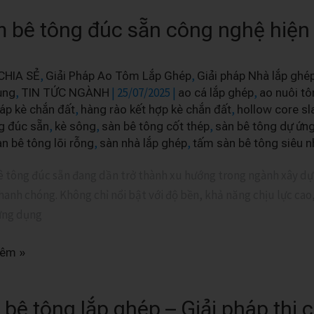
 bê tông đúc sẵn công nghệ hiện 
,
,
CHIA SẺ
Giải Pháp Ao Tôm Lắp Ghép
Giải pháp Nhà lắp ghé
,
|
25/07/2025
|
,
ụng
TIN TỨC NGÀNH
ao cá lắp ghép
ao nuôi tô
,
,
háp kè chắn đất
hàng rào kết hợp kè chắn đất
hollow core sl
,
,
,
g đúc sẵn
kè sông
sàn bê tông cốt thép
sàn bê tông dự ứng
,
,
n bê tông lõi rỗng
sàn nhà lắp ghép
tấm sàn bê tông siêu n
 tông đúc sẵn đang dần trở thành xu hướng trong ngành xây dựng
anh chóng. Không chỉ nổi bật với độ bền, khả năng chịu lực cao, 
ứng dụng
hêm »
 bê tông lắp ghép – Giải pháp thi