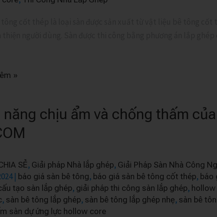
tông cốt thép là loại sàn được sản xuất từ vật liệu bê tông cốt
n thiện người dùng. Sàn được thi công bằng phương án lắp ghép 
hêm »
 năng chịu ẩm và chống thấm của 
COM
,
,
CHIA SẺ
Giải pháp Nhà lắp ghép
Giải Pháp Sàn Nhà Công Ng
2024
|
,
,
báo giá sàn bê tông
báo giá sàn bê tông cốt thép
báo 
,
,
cấu tạo sàn lắp ghép
giải pháp thi công sàn lắp ghép
hollow
,
,
,
c
sàn bê tông lắp ghép
sàn bê tông lắp ghép nhẹ
sàn bê tôn
ấm sàn dự ứng lực hollow core