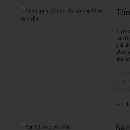
Tấm
Tấm
bê
tông
BLOG 
đúc
Dân D
sẵn
giải p
công
bê tôn
,
nghệ
nhẹ
sà
hiện
Tấm bê
đại
công nh
giải
trong 
pháp
thông
Đọc t
minh
Sàn
Sàn