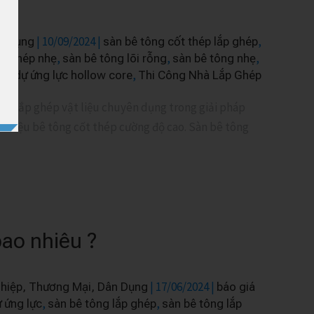
|
10/09/2024
|
,
n Dụng
sàn bê tông cốt thép lắp ghép
,
,
,
ắp ghép nhẹ
sàn bê tông lõi rỗng
sàn bê tông nhẹ
,
àn dự ứng lực hollow core
Thi Công Nhà Lắp Ghép
n lắp ghép vật liệu chuyên dụng trong giải pháp
ất liệu bê tông cốt thép cường độ cao. Sàn bê tông
bao nhiêu ?
|
17/06/2024
|
hiệp, Thương Mại, Dân Dụng
báo giá
,
,
 ứng lực
sàn bê tông lắp ghép
sàn bê tông lắp