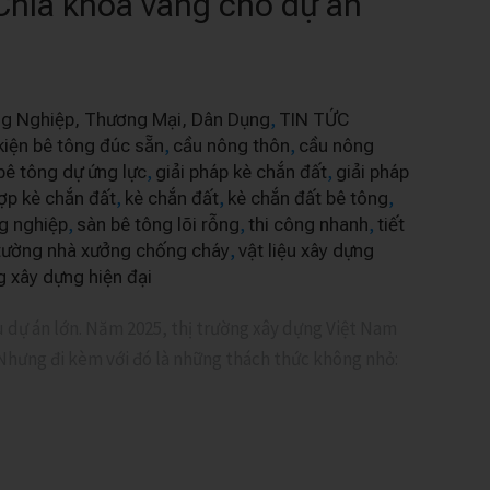
Chìa khóa vàng cho dự án
,
ng Nghiệp, Thương Mại, Dân Dụng
TIN TỨC
,
,
kiện bê tông đúc sẵn
cầu nông thôn
cầu nông
,
,
bê tông dự ứng lực
giải pháp kè chắn đất
giải pháp
,
,
,
ợp kè chắn đất
kè chắn đất
kè chắn đất bê tông
,
,
,
g nghiệp
sàn bê tông lõi rỗng
thi công nhanh
tiết
,
tường nhà xưởng chống cháy
vật liệu xây dựng
 xây dựng hiện đại
 dự án lớn. Năm 2025, thị trường xây dựng Việt Nam
 Nhưng đi kèm với đó là những thách thức không nhỏ: