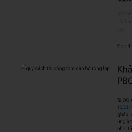
nghệ
mới
Sàn bê 
với
và thâ
nhiều
kết
ưu
Đọc t
điểm
vượt
trội
Khả
Khả
năng
PB
chịu
ẩm
BLOG 
và
10/01/
chống
,
ghép
thấm
ứng lự
của
,
nhẹ
t