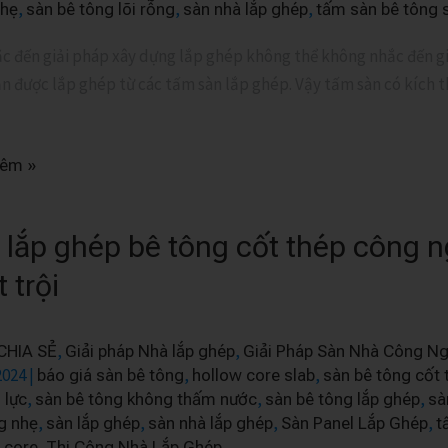
,
,
,
nhẹ
sàn bê tông lõi rỗng
sàn nhà lắp ghép
tấm sàn bê tông 
M
c đến giải pháp xây dựng lắp ghép không thể không nhắc đến giả
n được lắp ghép từ các tấm sàn lắp ghép. Vậy tấm sàn có kích t
hêm »
 lắp ghép bê tông cốt thép công n
 trội
,
,
CHIA SẺ
Giải pháp Nhà lắp ghép
Giải Pháp Sàn Nhà Công Ng
2024
|
,
,
báo giá sàn bê tông
hollow core slab
sàn bê tông cốt 
,
,
,
 lực
sàn bê tông không thấm nước
sàn bê tông lắp ghép
sà
,
,
,
,
g nhẹ
sàn lắp ghép
sàn nhà lắp ghép
Sàn Panel Lắp Ghép
t
,
 core
Thi Công Nhà Lắp Ghép