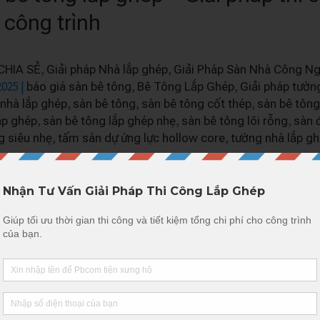
 công trình
,
,
CHIA SẺ
Giải pháp Nhà lắp ghép
Giải Pháp Sàn Nhà Công Ng
2025
|
,
,
báo giá sàn bê tông
Bê Tông Lắp Ghép
Giải pháp tườn
,
,
,
nhà lắp ghép
sàn bê tông
sàn bê tông cốt thép
sàn bê tông
,
,
,
ắp ghép
sàn bê tông lắp ghép nhẹ
sàn bê tông lõi rỗng
sàn 
,
,
g siêu nhẹ
tấm sàn dự ứng lực hollow core
tường nhà lắp g
y việc ứng dụng sàn bê tông lắp ghép vào các dự án làm sàn công
tạo và lý do giải pháp này được nhiều chủ đầu tư lựa chọn, Khách 
hêm »
 sàn 55 dành cho nhà dân dụng c