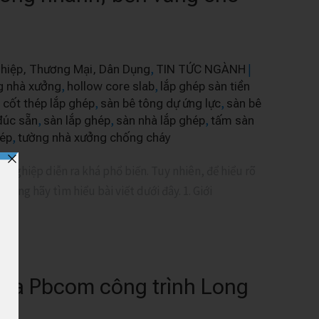
,
|
hiệp, Thương Mại, Dân Dụng
TIN TỨC NGÀNH
,
,
g nhà xưởng
hollow core slab
lắp ghép sàn tiền
,
,
 cốt thép lắp ghép
sàn bê tông dự ứng lực
sàn bê
,
,
,
đúc sẵn
sàn lắp ghép
sàn nhà lắp ghép
tấm sàn
,
hép
tường nhà xưởng chống cháy
 nghiệp diễn ra khá phổ biến. Tuy nhiên, để hiểu rõ
hàng hãy tìm hiểu bài viết dưới đây. 1. Giới
ủa Pbcom công trình Long