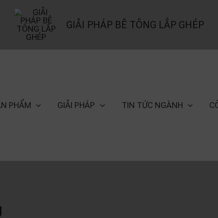
GIẢI PHÁP BÊ TÔNG LẮP GHÉP
ẢN PHẨM
GIẢI PHÁP
TIN TỨC NGÀNH
C
g