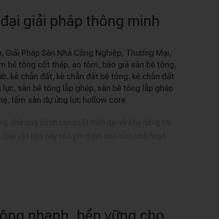
đại giải pháp thông minh
,
p
Giải Pháp Sàn Nhà Công Nghiệp, Thương Mại,
,
,
,
m bê tông cốt thép
ao tôm
báo giá sàn bê tông
,
,
,
ab
kè chắn đất
kè chắn đất bê tông
kè chắn đất
,
,
 lực
sàn bê tông lắp ghép
sàn bê tông lắp ghép
,
hẹ
tấm sàn dự ứng lực hollow core
 nhờ quy trình sản xuất hiện đại và khả năng thi
loại vật liệu này còn ghi điểm nhờ tính linh hoạt
 công nhanh, bền vững cho