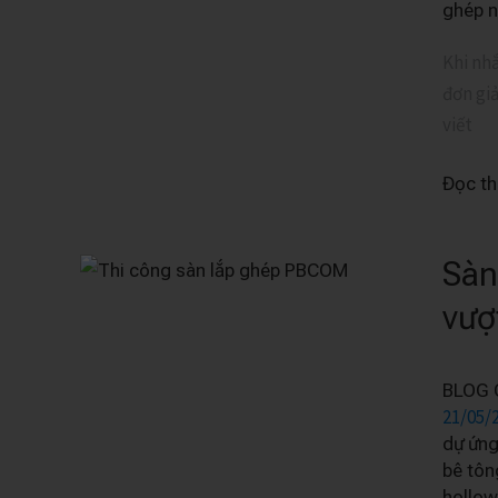
rỗng
ghép 
PBCO
Khi nhắ
chịu
đơn giả
tải
viết
bao
nhiêu
Đọc t
?
Sàn
Sàn
lắp
vượt
ghép
bê
BLOG 
tông
21/05/
cốt
dự ứng
thép
bê tôn
công
hollow