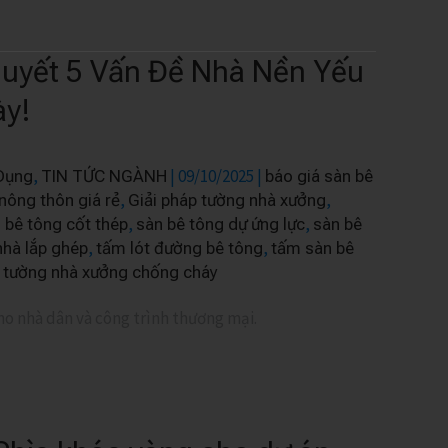
uyết 5 Vấn Đề Nhà Nền Yếu
ày!
,
|
09/10/2025
|
Dụng
TIN TỨC NGÀNH
báo giá sàn bê
,
,
nông thôn giá rẻ
Giải pháp tường nhà xưởng
,
,
n bê tông cốt thép
sàn bê tông dự ứng lực
sàn bê
,
,
nhà lắp ghép
tấm lót đường bê tông
tấm sàn bê
,
tường nhà xưởng chống cháy
ho nhà dân và công trình thương mại.