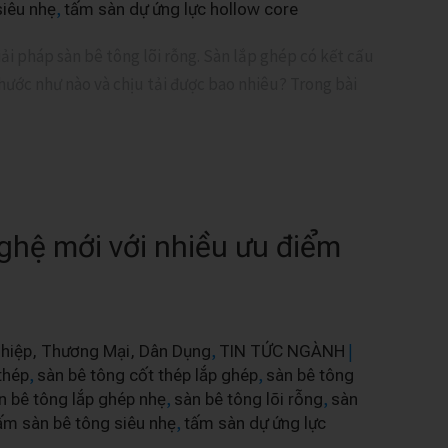
,
siêu nhẹ
tấm sàn dự ứng lực hollow core
i pháp sàn bê tông lõi rỗng. Sàn lắp ghép có kết cấu
hước như nào và chịu tải được bao nhiêu? Trong bài
ghệ mới với nhiều ưu điểm
,
|
hiệp, Thương Mại, Dân Dụng
TIN TỨC NGÀNH
,
,
thép
sàn bê tông cốt thép lắp ghép
sàn bê tông
,
,
n bê tông lắp ghép nhẹ
sàn bê tông lõi rỗng
sàn
,
ấm sàn bê tông siêu nhẹ
tấm sàn dự ứng lực