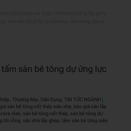
 thép chất lượng cao. Được thiết kế dễ dàng lắp ghép
các tấm sàn lắp ghép lại với nhau. Sàn mang đến sự
tấm sàn bê tông dự ứng lực
,
|
hiệp, Thương Mại, Dân Dụng
TIN TỨC NGÀNH
,
giá sàn bê tông cốt thép siêu nhẹ
báo giá sàn lắp
,
,
 core slab
sàn bê tông cốt thép
sàn bê tông dự
,
,
g lõi rỗng
sàn nhà lắp ghép
tấm sàn bê tông siêu