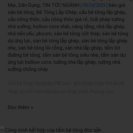
Vấn
,
|
09/10/2025
|
Mại, Dân Dụng
TIN TỨC NGÀNH
báo giá
Đề
,
,
,
sàn bê tông
Bê Tông Lắp Ghép
cầu bê tông lắp ghép
Nhà
,
,
cầu nông thôn
cầu nông thôn giá rẻ
Giải pháp tường
Nền
,
,
,
,
nhà xưởng
hollow core slab
nâng tầng
nhà lắp ghép
,
,
,
nhà nền yếu
pbcom
sàn bê tông cốt thép
sàn bê tông
Yếu
,
,
dự ứng lực
sàn bê tông lắp ghép
sàn bê tông lắp ghép
&
,
,
,
nhẹ
sàn bê tông lõi rỗng
sàn nhà lắp ghép
tấm lót
Hẻm
,
,
đường bê tông
tấm sàn bê tông siêu nhẹ
tấm sàn dự
Nhỏ,
,
,
ứng lực hollow core
tường nhà lắp ghép
tường nhà
Thi
xưởng chống cháy
Công
Sàn bê tông lắp ghép PBCom – giải pháp thay thế đổ bê
Chỉ
tông tại chỗ cho nhà dân và công trình thương mại.
Trong
2
Đọc thêm »
Ngày!
Tấm