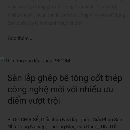
máy móc lắp dựng giúp thi công rất nhanh. Giảm được
nhiều chi phí, hoàn thành sớm đưa công trình vào sử dụng.
Bên dưới đây là hình ảnh thực tế tấm
Đọc thêm »
Sàn
lắp
Sàn lắp ghép bê tông cốt thép
ghép
bê
công nghệ mới với nhiều ưu
tông
điểm vượt trội
cốt
thép
công
,
,
BLOG CHIA SẺ
Giải pháp Nhà lắp ghép
Giải Pháp Sàn
nghệ
,
Nhà Công Nghiệp, Thương Mại, Dân Dụng
TIN TỨC