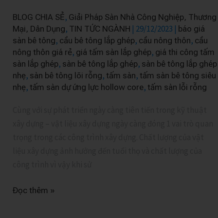
Sàn
,
BLOG CHIA SẺ
Giải Pháp Sàn Nhà Công Nghiệp, Thương
Dự
,
|
29/12/2023
|
Mại, Dân Dụng
TIN TỨC NGÀNH
báo giá
Ứng
,
,
,
sàn bê tông
cầu bê tông lắp ghép
cầu nông thôn
cầu
,
,
nông thôn giá rẻ
giá tấm sàn lắp ghép
giá thi công tấm
Lực
,
,
sàn lắp ghép
sàn bê tông lắp ghép
sàn bê tông lắp ghép
HOLLOW
,
,
,
nhẹ
sàn bê tông lõi rỗng
tấm sàn
tấm sàn bê tông siêu
CORE
,
,
nhẹ
tấm sàn dự ứng lực hollow core
tấm sàn lỗi rỗng
Cùng với sự phát triển ngày càng tiên tiến trong kỹ thuật
xây dựng – vật liệu xây dựng ngày càng đóng 1 vai trò quan
trọng trong các công trình xây dựng. Chất lượng của vật
liệu xây dựng ảnh hưởng đến tuổi thọ và chất lượng của
công trình vì vậy khi sử
Đọc thêm »