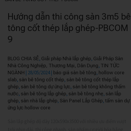
dẫn
Hướng dẫn thi công sàn 3m5 bê
thi
công
tông cốt thép lắp ghép-PBCOM
sàn
9
3m5
bê
tông
,
,
BLOG CHIA SẺ
Giải pháp Nhà lắp ghép
Giải Pháp Sàn
cốt
,
Nhà Công Nghiệp, Thương Mại, Dân Dụng
TIN TỨC
thép
|
28/05/2024
|
,
NGÀNH
báo giá sàn bê tông
hollow core
,
,
slab
sàn bê tông cốt thép
sàn bê tông cốt thép lắp
lắp
,
,
ghép
sàn bê tông dự ứng lực
sàn bê tông không thấm
ghép-
,
,
,
nước
sàn bê tông lắp ghép
sàn bê tông nhẹ
sàn lắp
PBCOM
,
,
,
ghép
sàn nhà lắp ghép
Sàn Panel Lắp Ghép
tấm sàn dự
9
ứng lực hollow core
Sàn lắp ghép độ dày 120x590x3500 với nhiều ưu điểm vượt
trội nhịp dài, thi công nhanh, sản phẩm cơ giới hóa bằng