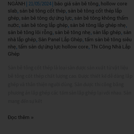
mới
|
21/05/2024
|
,
NGÀNH
báo giá sàn bê tông
hollow core
,
,
slab
sàn bê tông cốt thép
sàn bê tông cốt thép lắp
với
,
,
ghép
sàn bê tông dự ứng lực
sàn bê tông không thấm
nhiều
,
,
,
nước
sàn bê tông lắp ghép
sàn bê tông lắp ghép nhẹ
ưu
,
,
,
sàn bê tông lõi rỗng
sàn bê tông nhẹ
sàn lắp ghép
sàn
điểm
,
,
nhà lắp ghép
Sàn Panel Lắp Ghép
tấm sàn bê tông siêu
vượt
,
,
nhẹ
tấm sàn dự ứng lực hollow core
Thi Công Nhà Lắp
trội
Ghép
Sàn bê tông cốt thép là loại sàn được sản xuất từ vật liệu
bê tông cốt thép chất lượng cao. Được thiết kế dễ dàng lắp
ghép và thân thiện người dùng. Sàn được thi công bằng
phương án lắp ghép các tấm sàn lắp ghép lại với nhau. Sàn
mang đến sự kết
Đọc thêm »