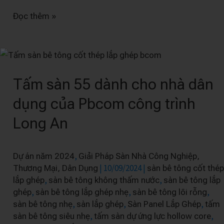
Đọc thêm »
Tấm
sàn
Tấm sàn 55 dành cho nhà dân
55
dành
dụng của Pbcom công trình
cho
Long An
nhà
dân
dụng
,
Dự án năm 2024
Giải Pháp Sàn Nhà Công Nghiệp,
của
|
10/09/2024
|
Thương Mại, Dân Dụng
sàn bê tông cốt thép
Pbcom
,
,
lắp ghép
sàn bê tông không thấm nước
sàn bê tông lắp
,
,
,
ghép
sàn bê tông lắp ghép nhẹ
sàn bê tông lõi rỗng
công
,
,
,
sàn bê tông nhẹ
sàn lắp ghép
Sàn Panel Lắp Ghép
tấm
trình
,
,
sàn bê tông siêu nhẹ
tấm sàn dự ứng lực hollow core
Long