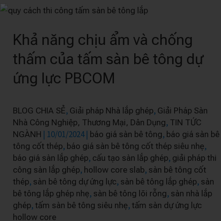
Khả
năng
Khả năng chịu ẩm và chống
chịu
ẩm
thấm của tấm sàn bê tông dự
và
ứng lực PBCOM
chống
thấm
của
,
,
BLOG CHIA SẺ
Giải pháp Nhà lắp ghép
Giải Pháp Sàn
tấm
,
Nhà Công Nghiệp, Thương Mại, Dân Dụng
TIN TỨC
sàn
|
10/01/2024
|
,
NGÀNH
báo giá sàn bê tông
báo giá sàn bê
,
,
tông cốt thép
báo giá sàn bê tông cốt thép siêu nhẹ
bê
,
,
báo giá sàn lắp ghép
cấu tạo sàn lắp ghép
giải pháp thi
tông
,
,
công sàn lắp ghép
hollow core slab
sàn bê tông cốt
dự
,
,
,
thép
sàn bê tông dự ứng lực
sàn bê tông lắp ghép
sàn
ứng
,
,
bê tông lắp ghép nhẹ
sàn bê tông lõi rỗng
sàn nhà lắp
lực
,
,
ghép
tấm sàn bê tông siêu nhẹ
tấm sàn dự ứng lực
PBCOM
hollow core