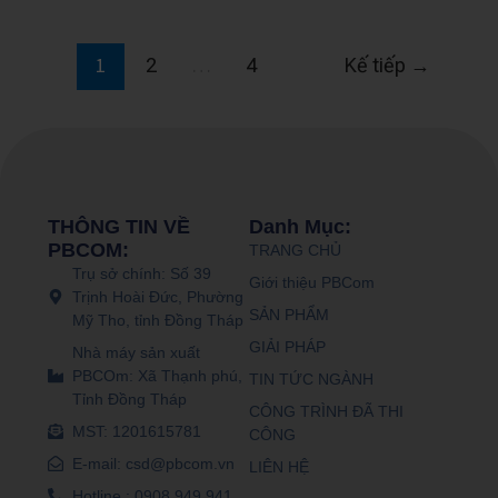
1
…
2
4
Kế tiếp
→
THÔNG TIN VỀ
Danh Mục:
PBCOM:
TRANG CHỦ
Trụ sở chính: Số 39
Giới thiệu PBCom
Trịnh Hoài Đức, Phường
SẢN PHẨM
Mỹ Tho, tỉnh Đồng Tháp
GIẢI PHÁP
Nhà máy sản xuất
PBCOm: Xã Thạnh phú,
TIN TỨC NGÀNH
Tỉnh Đồng Tháp
CÔNG TRÌNH ĐÃ THI
MST: 1201615781
CÔNG
E-mail: csd@pbcom.vn
LIÊN HỆ
Hotline : 0908.949.941