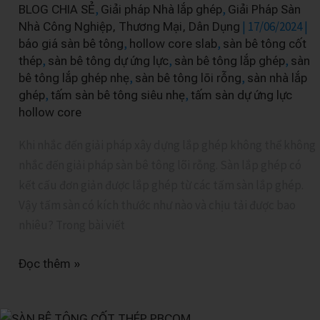
,
,
BLOG CHIA SẺ
Giải pháp Nhà lắp ghép
Giải Pháp Sàn
chịu
|
17/06/2024
|
Nhà Công Nghiệp, Thương Mại, Dân Dụng
tải
,
,
báo giá sàn bê tông
hollow core slab
sàn bê tông cốt
bao
,
,
,
thép
sàn bê tông dự ứng lực
sàn bê tông lắp ghép
sàn
nhiêu
,
,
bê tông lắp ghép nhẹ
sàn bê tông lõi rỗng
sàn nhà lắp
?
,
,
ghép
tấm sàn bê tông siêu nhẹ
tấm sàn dự ứng lực
hollow core
Khi nhắc đến giải pháp xây dựng lắp ghép không thể không
nhắc đến giải pháp sàn bê tông lõi rỗng. Sàn lắp ghép có
kết cấu đơn giản được lắp ghép từ các tấm sàn lắp ghép.
Vậy tấm sàn có kích thước như nào và chịu tải được bao
nhiêu? Trong bài viết
Đọc thêm »
Hướng