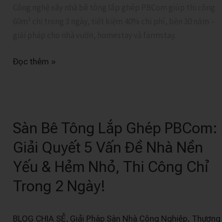
Công nghệ xây nhà bê tông lắp ghép PBCom giúp thi công
Bền
60m² chỉ trong 3 ngày, tiết kiệm 40% chi phí, bền 30 năm –
30
giải pháp cho nhà vườn, homestay và farmstay.
Năm
Đọc thêm »
Sàn
Bê
Sàn Bê Tông Lắp Ghép PBCom:
Tông
Lắp
Giải Quyết 5 Vấn Đề Nhà Nền
Ghép
Yếu & Hẻm Nhỏ, Thi Công Chỉ
PBCom:
Giải
Trong 2 Ngày!
Quyết
5
,
BLOG CHIA SẺ
Giải Pháp Sàn Nhà Công Nghiệp, Thương