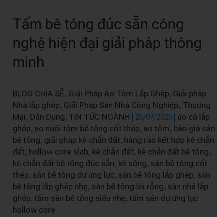
bê
Tấm bê tông đúc sẵn công
tông
đúc
nghệ hiện đại giải pháp thông
sẵn
minh
công
nghệ
hiện
,
,
BLOG CHIA SẺ
Giải Pháp Ao Tôm Lắp Ghép
Giải pháp
đại
,
Nhà lắp ghép
Giải Pháp Sàn Nhà Công Nghiệp, Thương
giải
,
|
25/07/2025
|
Mại, Dân Dụng
TIN TỨC NGÀNH
ao cá lắp
,
,
,
ghép
ao nuôi tôm bê tông cốt thép
ao tôm
báo giá sàn
pháp
,
,
bê tông
giải pháp kè chắn đất
hàng rào kết hợp kè chắn
thông
,
,
,
,
đất
hollow core slab
kè chắn đất
kè chắn đất bê tông
minh
,
,
kè chắn đất bê tông đúc sẵn
kè sông
sàn bê tông cốt
,
,
,
thép
sàn bê tông dự ứng lực
sàn bê tông lắp ghép
sàn
,
,
bê tông lắp ghép nhẹ
sàn bê tông lõi rỗng
sàn nhà lắp
,
,
ghép
tấm sàn bê tông siêu nhẹ
tấm sàn dự ứng lực
hollow core