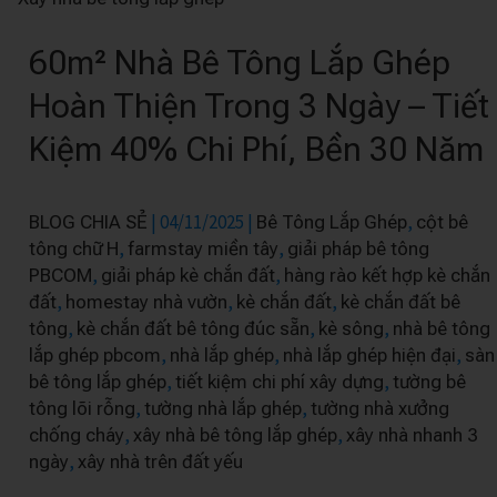
Nhà
60m² Nhà Bê Tông Lắp Ghép
Bê
Tông
Hoàn Thiện Trong 3 Ngày – Tiết
Lắp
Kiệm 40% Chi Phí, Bền 30 Năm
Ghép
Hoàn
Thiện
|
04/11/2025
|
,
BLOG CHIA SẺ
Bê Tông Lắp Ghép
cột bê
Trong
,
,
tông chữ H
farmstay miền tây
giải pháp bê tông
3
,
,
PBCOM
giải pháp kè chắn đất
hàng rào kết hợp kè chắn
,
,
,
đất
homestay nhà vườn
kè chắn đất
kè chắn đất bê
Ngày
,
,
,
tông
kè chắn đất bê tông đúc sẵn
kè sông
nhà bê tông
–
,
,
,
lắp ghép pbcom
nhà lắp ghép
nhà lắp ghép hiện đại
sàn
Tiết
,
,
bê tông lắp ghép
tiết kiệm chi phí xây dựng
tường bê
Kiệm
,
,
tông lõi rỗng
tường nhà lắp ghép
tường nhà xưởng
40%
,
,
chống cháy
xây nhà bê tông lắp ghép
xây nhà nhanh 3
Chi
,
ngày
xây nhà trên đất yếu
Phí,