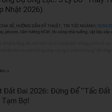
p Nhật 2026)
,
,
|
29/04/2
CHIA SẺ
HƯỚNG DẪN KỸ THUẬT
TIN TỨC NGÀNH
,
,
,
,
́p
pbcom
tấm tường HCW
thi công nhà xưởng
vật liệu xây
 đồng bị lãng phí mỗi năm chỉ vì những bức tường gạch nứt nẻ, s
hái đã sớm chuyển hướng sang một giải pháp sử dụng “bê tông dự
hêm »
t Đất Đai 2026: Đừng Để “Tấc Đất
 Tạm Bợ!