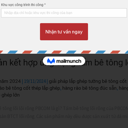
ối cảnh cuối năm 2025, giá vật liệu xây dựng tăng cao, điều kiện
o. Giải pháp hàng rào bê tông lắp ghép, giảm gánh nặng và nỗi l
26.
hêm »
án kết hợp ứng dụng tấm bê tông 
|
19/11/2024
|
 năm 2024
giải pháp lắp ghép tường bê tông cốt
,
,
ào bê tông cốt thép lắp ghép
hàng rào bê tông đúc sẵn
hàn
p ghép lớn
 tông lõi lỗi rỗng PBCOM là gì? Tấm bê tông lõi rỗng của PBCO
sàn BTCT lõi rỗng. Các sản phẩm này đều được sản xuất từ đá mi,