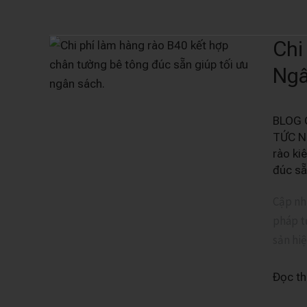
Chi
Chi
Phí
Ngâ
Làm
Hàng
BLOG 
Rào
TỨC 
B40
rào ki
Bao
đúc s
Nhiêu?
3
Cập nh
Giải
pháp t
Pháp
sản hiệ
Giữ
Đất
Đọc t
Tối