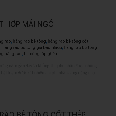
T HỢP MÁI NGÓI
,
,
ng rào
hàng rào bê tông
hàng rào bê tông cốt
,
,
n
hàng rào bê tông giá bao nhiêu
hàng rào bê tông
,
ng hàng rào
thi công lắp ghép
hững năm gần đây. Vì không thể phủ nhận được những
 tiết kiệm được rất nhiều chi phí nhân công cũng như
 RÀO BÊ TÔNG CỐT THÉP