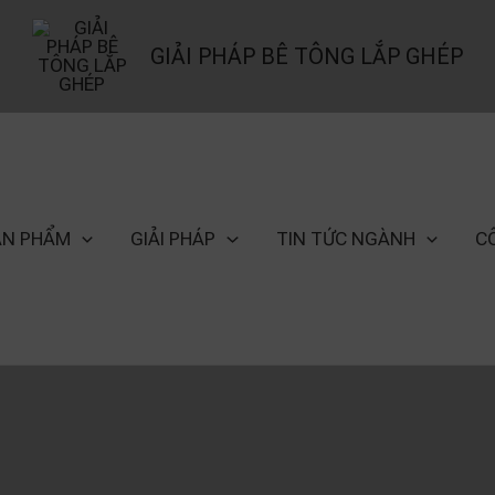
GIẢI PHÁP BÊ TÔNG LẮP GHÉP
ẢN PHẨM
GIẢI PHÁP
TIN TỨC NGÀNH
C