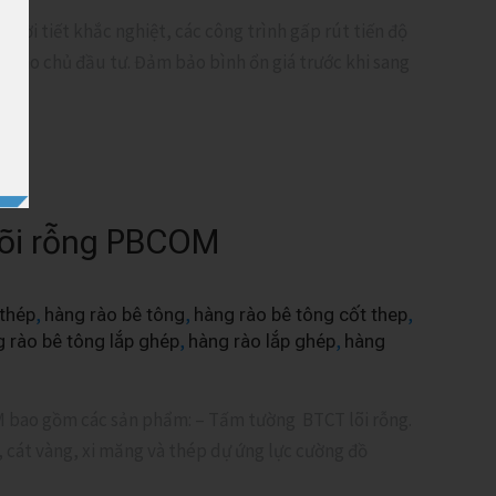
 thời tiết khắc nghiệt, các công trình gấp rút tiến độ
o cho chủ đầu tư. Đảm bảo bình ổn giá trước khi sang
lõi rỗng PBCOM
,
,
,
 thép
hàng rào bê tông
hàng rào bê tông cốt thep
,
,
g rào bê tông lắp ghép
hàng rào lắp ghép
hàng
M bao gồm các sản phẩm: – Tấm tường BTCT lõi rỗng.
 cát vàng, xi măng và thép dự ứng lực cường đồ