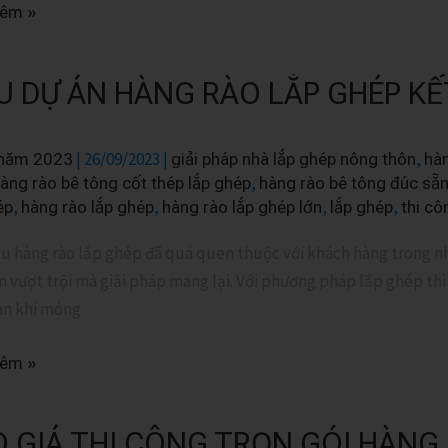
hêm »
M
 DỰ ÁN HÀNG RÀO LẮP GHÉP KẾ
|
26/09/2023
|
,
 năm 2023
giải pháp nhà lắp ghép nông thôn
hà
,
àng rào bê tông cốt thép lắp ghép
hàng rào bê tông đúc sẵ
,
,
,
,
́p
hàng rào lắp ghép
hàng rào lắp ghép lớn
lắp ghép
thi cô
u hàng rào lắp ghép đã quá quen thuộc với khách hàng trong n
 vượt trội mà giải pháp mang lại. Với phương pháp lắp ghép thì
ian khi móng
hêm »
 GIÁ THI CÔNG TRỌN GÓI HÀNG