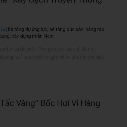
026
|
,
,
bê tông dự ứng lực
bê tông đúc sẳn
hàng rào
,
 dựng
xây dựng miền Nam
ụt lún và rêu mốc. Trong khi đó, các chủ đầu tư
 ứng lực” vượt trội hơn gấp nhiều lần. Khi tìm hiểu
 Tấc Vàng” Bốc Hơi Vì Hàng