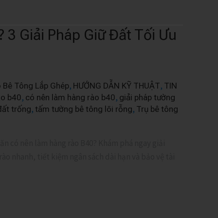
 3 Giải Pháp Giữ Đất Tối Ưu
,
,
o Bê Tông Lắp Ghép
HƯỚNG DẪN KỸ THUẬT
TIN
,
,
ào b40
có nên làm hàng rào b40
giải pháp tường
,
,
đất trống
tấm tường bê tông lõi rỗng
Trụ bê tông
oăn có nên làm hàng rào B40? Khám phá ngay giải
o nhanh, tiết kiệm ngân sách dài hạn và bảo vệ tài