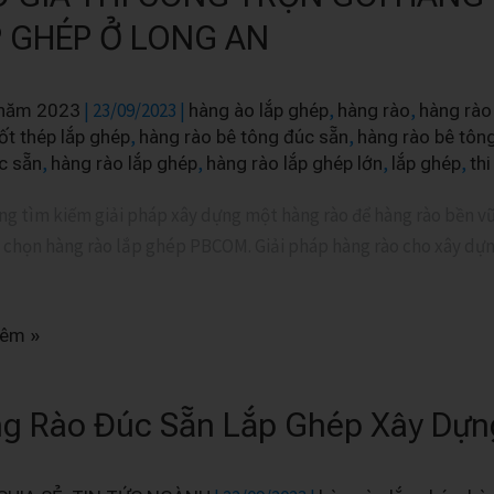
 GHÉP Ở LONG AN
|
23/09/2023
|
,
,
 năm 2023
hàng ào lắp ghép
hàng rào
hàng rà
,
,
́t thép lắp ghép
hàng rào bê tông đúc sẵn
hàng rào bê tông
,
,
,
,
c sẵn
hàng rào lắp ghép
hàng rào lắp ghép lớn
lắp ghép
thi
g tìm kiếm giải pháp xây dựng một hàng rào để hàng rào bền vữn
 chọn hàng rào lắp ghép PBCOM. Giải pháp hàng rào cho xây dựng
hêm »
g Rào Đúc Sẵn Lắp Ghép Xây Dựng