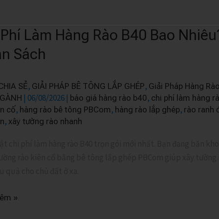
 Phí Làm Hàng Rào B40 Bao Nhiêu?
n Sách
,
,
CHIA SẺ
GIẢI PHÁP BÊ TÔNG LẮP GHÉP
Giải Pháp Hàng Rà
|
06/08/2026
|
,
NGÀNH
báo giá hàng rào b40
chi phí làm hàng r
,
,
,
ên cố
hàng rào bê tông PBCom
hàng rào lắp ghép
rào ranh 
,
ẵn
xây tường rào nhanh
ật chi phí làm hàng rào B40 trọn gói mới nhất. Bạn đang băn kh
ường rào kiên cố bằng bê tông lắp ghép PBCom giúp xây tường rà
u quả cho chủ đất ở xa.
hêm »