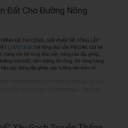
ắn Đất Cho Đường Nông
,
TRÌNH ĐÃ THI CÔNG
GIẢI PHÁP BÊ TÔNG LẮP
|
13/07/2026
|
,
UẬT
bê tông đúc sẵn PBCOM
cột bê
,
,
,
t
hàng rào bê tông đúc sẵn
hàng rào lắp ghép
,
,
 tường 55x300
tấm tường lõi rỗng
thi công hàng
,
 liệu xây dựng lắp ghép
xây tường rào kiên cố
hức lớn do xe tải chở vật tư không thể tiếp cận. Lựa
hương pháp này sử dụng cấu kiện nhỏ gọn, cho phép
Thế” Xây Gạch Truyền Thống