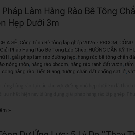
i Pháp Làm Hàng Rào Bê Tông Ch
n Hẹp Dưới 3m
,
,
CHIA SẺ
Công trình Bê tông lắp ghép 2026 - PBCOM
CÔNG 
,
Giải Pháp Hàng Rào Bê Tông Lắp Ghép
HƯỚNG DẪN KỸ TH
,
,
hữ H
giải pháp làm rào đường hẹp
hàng rào bê tông chắn đấ
,
,
,
ào nông thôn
hàng rào pbcom
hàng rào ranh đất vườn
tấm
,
,
i công hàng rào Tiền Giang
tường chắn đất chống sạt lở
vật
i công hàng rào tại các khu vực đường nhỏ hẹp dưới 3m là thách t
ối ưu nhất hiện nay là ứng dụng giải pháp hàng rào lắp ghép. P
hêm »
Tông Dự Ứng Lực: 5 Lý Do “Thay 