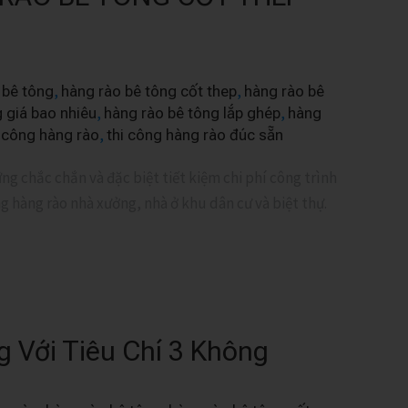
,
,
o bê tông
hàng rào bê tông cốt thep
hàng rào bê
,
,
 giá bao nhiêu
hàng rào bê tông lắp ghép
hàng
,
 công hàng rào
thi công hàng rào đúc sẵn
g chắc chắn và đặc biệt tiết kiệm chi phí công trình
 hàng rào nhà xưởng, nhà ở khu dân cư và biệt thự.
 Với Tiêu Chí 3 Không