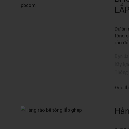
GIÁ
LẮP
THI
CÔNG
Dự án
TRỌN
tông cô
GÓI
rào đú
HÀNG
RÀO
Bạn đan
BÊ
hãy lựa
TÔNG
Thông
CỐT
THÉP
Đọc t
LẮP
GHÉP
Hàn
Hàng
Ở
Rào
LONG
Đúc
AN