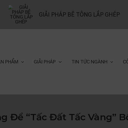
GIẢI PHÁP BÊ TÔNG LẮP GHÉP
ẢN PHẨM
GIẢI PHÁP
TIN TỨC NGÀNH
C
ng Để “Tấc Đất Tấc Vàng” B