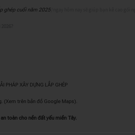
]
ngay hôm nay sẽ giúp bạn kê cao gối ng
ắp ghép cuối năm 2025
i 2026?
ẢI PHÁP XÂY DỰNG LẮP GHÉP
ng. (Xem trên bản đồ Google Maps).
 an toàn cho nền đất yếu miền Tây.