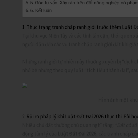
5. Góc tư vấn: Xây rào trên đất nông nghiệp có phạ
6. Kết luận
1. Thực trạng tranh chấp ranh giới trước thềm Luật Đ
Tại khu vực Miền Tây và các tỉnh lân cận, thói quen xá
người dẫn đến các vụ tranh chấp ranh giới đất khi giá t
Những ranh giới tự nhiên này thường xuyên bị “dịch c
nhỏ bé nhưng theo quy luật “tích tiểu thành đại”, sa
Hình ảnh một khu đ
2. Rủi ro pháp lý khi Luật Đất Đai 2026 thực thi: Bài h
Nhiều chủ đất thường chủ quan nghĩ rằng:
“Đất có sổ 
động tâm lý của
Luật Đất Đai 2026
, các tranh chấp cà