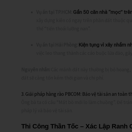
Vụ án tại TP.HCM:
Gần 50 căn nhà “mọc” trên
xây dựng kiên cố ngay trên phần đất thuộc quy
thế “tiến thoái lưỡng nan”.
Vụ án tại Hải Phòng:
Kiện tụng vì xây nhầm n
việc leo thang thành các cáo buộc lừa đảo, gây
Nguyên nhân:
Các mảnh đất này thường bị bỏ hoang,
đất sẽ càng tốn kém thời gian và chi phí.
3. Giải pháp hàng rào PBCOM: Bảo vệ tài sản an toàn 
Ông bà ta có câu “Mất bò mới lo làm chuồng”. Để tránh
pháp lý và bảo vệ tài sản.
Thi Công Thần Tốc – Xác Lập Ranh G