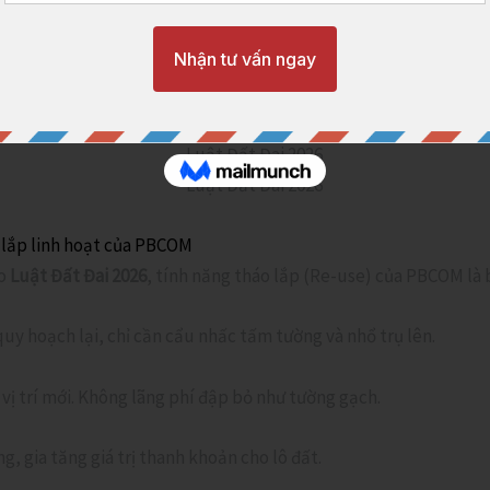
h khối liền mạch, không thể bị xê dịch hay phá bỏ bằng công c
o lắp linh hoạt của PBCOM
eo
Luật Đất Đai 2026
, tính năng tháo lắp (Re-use) của PBCOM là bà
uy hoạch lại, chỉ cần cẩu nhấc tấm tường và nhổ trụ lên.
vị trí mới. Không lãng phí đập bỏ như tường gạch.
g, gia tăng giá trị thanh khoản cho lô đất.