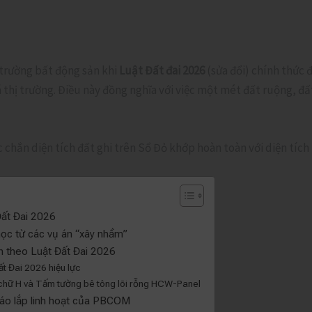
 trường bất động sản khi
Luật Đất đai 2026
(sửa đổi) chính thức đ
iá thị trường. Điều này đồng nghĩa với việc một mét đất ruộng, đấ
 chắn diện tích đất ghi trên Sổ Đỏ khớp hoàn toàn với diện tích
Đất Đai 2026
 học từ các vụ án “xây nhầm”
n theo Luật Đất Đai 2026
ất Đai 2026 hiệu lực
ện chữ H và Tấm tường bê tông lõi rỗng HCW-Panel
tháo lắp linh hoạt của PBCOM