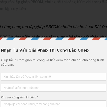
hàng rào lắp ghép PBCOM
, chúng tôi thi công 100m chỉ trong
5-
m kịp có ý kiến.
PBCOM đang lắp ghép các tấm tường bê tông cốt thép nha
Trụ Bê Tông Tiết Diện Chữ H Và Tấm Tường
 chấp có thể xảy ra khi áp dụng
Luật Đất Đai 2026
, PBCOM sử d
úc sẵn tại nhà máy PBCOM bằng bê tông mác cao M300–M450 kế
g công nghệ đùn ép hiện đại
, sử dụng
bê tông mác cao M250
và