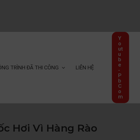
Y
o
ut
u
b
e
ÔNG TRÌNH ĐÃ THI CÔNG
LIÊN HỆ
-
P
b
C
o
m
ốc Hơi Vì Hàng Rào