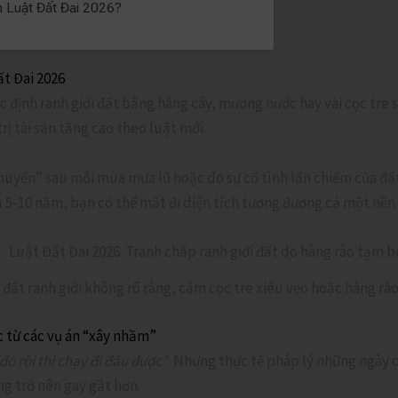
m Luật Đất Đai 2026?
ất Đai 2026
c định ranh giới đất bằng hàng cây, mương nước hay vài cọc tre s
rị tài sản tăng cao theo luật mới.
huyển” sau mỗi mùa mưa lũ hoặc do sự cố tình lấn chiếm của đấ
u 5-10 năm, bạn có thể mất đi diện tích tương đương cả một nền
ất ranh giới không rõ ràng, cắm cọc tre xiêu vẹo hoặc hàng rào 
ọc từ các vụ án “xây nhầm”
đỏ rồi thì chạy đi đâu được”
. Nhưng thực tế pháp lý những ngày 
ng trở nên gay gắt hơn.