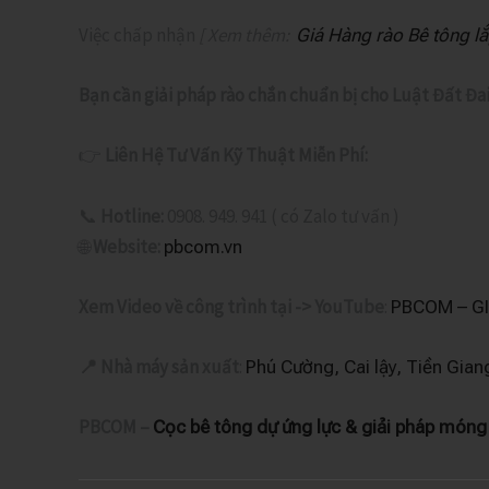
Việc chấp nhận
[ Xem thêm:
Giá Hàng rào Bê tông l
Bạn cần giải pháp rào chắn chuẩn bị cho Luật Đất Đa
👉
Liên Hệ Tư Vấn Kỹ Thuật Miễn Phí:
📞
Hotline:
0908. 949. 941 ( có Zalo tư vấn )
🌐
Website:
pbcom.vn
Xem Video về công trình tại -> YouTube
:
PBCOM – GI
📍
Nhà máy
sản xuất
:
Phú Cường, Cai lậy, Tiền Gia
PBCOM –
Cọc bê tông dự ứng lực & giải pháp móng