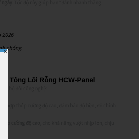
7 ngày
. Tốc độ này giúp bạn “đánh nhanh thắng
nh chóng.
 Bê Tông Lõi Rỗng HCW-Panel
ụng bộ đôi công nghệ:
t hợp thép cường độ cao, đảm bảo độ bền, độ chính
thép cường độ cao
, cho khả năng vượt nhịp lớn, chịu