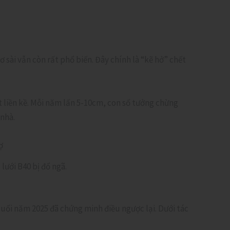
ơ sài vẫn còn rất phổ biến. Đây chính là “kẽ hở” chết
t liền kề. Mỗi năm lấn 5-10cm, con số tưởng chừng
 nhà.
lưới B40 bị đổ ngã.
cuối năm 2025 đã chứng minh điều ngược lại. Dưới tác