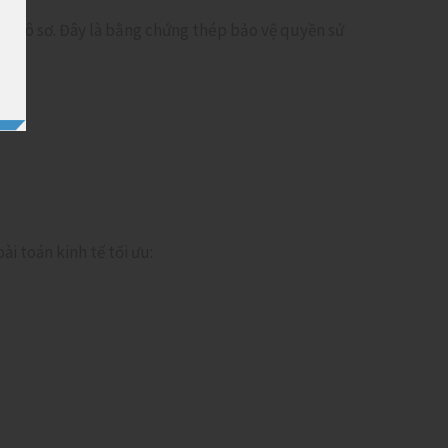
ụ thô sơ. Đây là bằng chứng thép bảo vệ quyền sử
i toán kinh tế tối ưu: