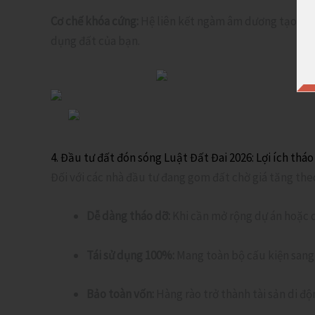
Cơ chế khóa cứng:
Hệ liên kết ngàm âm dương tạo thàn
dụng đất của bạn.
4. Đầu tư đất đón sóng Luật Đất Đai 2026: Lợi ích thá
Đối với các nhà đầu tư đang gom đất chờ giá tăng th
Dễ dàng tháo dỡ:
Khi cần mở rộng dự án hoặc q
Tái sử dụng 100%:
Mang toàn bộ cấu kiện sang 
Bảo toàn vốn:
Hàng rào trở thành tài sản di độn