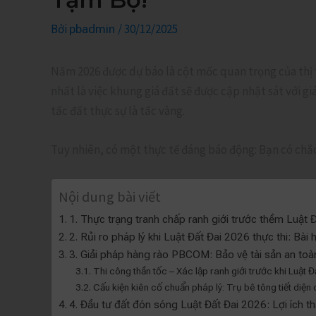
Bởi
/
30/12/2025
pbadmin
Năm 2026 được dự báo là cột mốc quan trọng của thị
nhất là việc khung giá đất sẽ được cập nhật sát với g
tấc đất thực sự là tấc vàng.
Tuy nhiên, có một thực tế đáng báo động: Bạn có chắc
Nội dung bài viết
1. Thực trạng tranh chấp ranh giới trước thềm Luật 
2. Rủi ro pháp lý khi Luật Đất Đai 2026 thực thi: Bài
3. Giải pháp hàng rào PBCOM: Bảo vệ tài sản an toà
Thi công thần tốc – Xác lập ranh giới trước khi Luật Đ
Cấu kiện kiên cố chuẩn pháp lý: Trụ bê tông tiết di
4. Đầu tư đất đón sóng Luật Đất Đai 2026: Lợi ích 