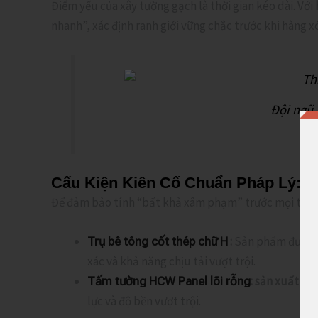
Điểm yếu của xây tường gạch là thời gian kéo dài. Với
nhanh”, xác định ranh giới vững chắc trước khi hàng xó
Đội ngũ 
Cấu Kiện Kiên Cố Chuẩn Pháp Lý: 
Để đảm bảo tính “bất khả xâm phạm” trước mọi tranh
:
Sản phẩm được đ
Trụ bê tông cốt thép chữ H
xác và khả năng chịu tải vượt trội.
:
sản xuất bằn
Tấm tường HCW Panel lõi rỗng
lực và độ bền vượt trội.