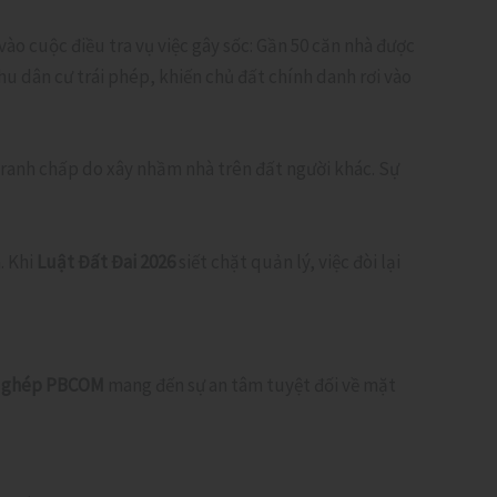
ào cuộc điều tra vụ việc gây sốc: Gần 50 căn nhà được
u dân cư trái phép, khiến chủ đất chính danh rơi vào
 tranh chấp do xây nhầm nhà trên đất người khác. Sự
. Khi
Luật Đất Đai 2026
siết chặt quản lý, việc đòi lại
ắp ghép PBCOM
mang đến sự an tâm tuyệt đối về mặt