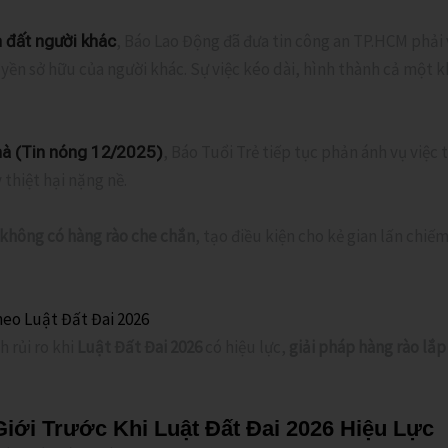
, Báo Lao Động đã đưa tin công an TP.HCM phải v
 đất người khác
ền sở hữu của người khác. Sự việc kéo dài, hình thành cả một kh
, Báo Tuổi Trẻ tiếp tục phản ánh vụ việc
hà (Tin nóng 12/2025)
 thiệt hại nặng nề.
không có hàng rào che chắn
, tạo điều kiện cho kẻ gian lấn chiếm
theo Luật Đất Đai 2026
 rủi ro khi
Luật Đất Đai 2026
có hiệu lực,
giải pháp hàng rào l
iới Trước Khi Luật Đất Đai 2026 Hiệu Lực