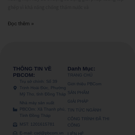
ghép vì khả năng chống thấm nước và
Đọc thêm »
THÔNG TIN VỀ
Danh Mục:
PBCOM:
TRANG CHỦ
Trụ sở chính: Số 39
Giới thiệu PBCom
Trịnh Hoài Đức, Phường
SẢN PHẨM
Mỹ Tho, tỉnh Đồng Tháp
GIẢI PHÁP
Nhà máy sản xuất
PBCOm: Xã Thạnh phú,
TIN TỨC NGÀNH
Tỉnh Đồng Tháp
CÔNG TRÌNH ĐÃ THI
MST: 1201615781
CÔNG
E-mail: csd@pbcom.vn
LIÊN HỆ