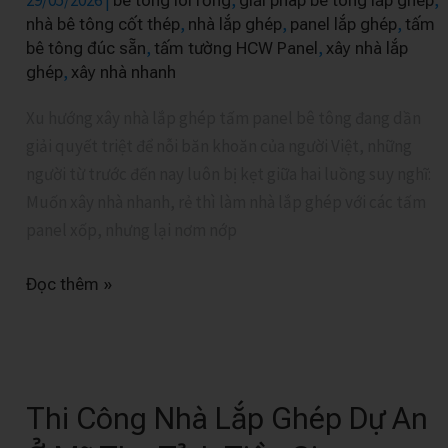
Bê
,
,
,
nhà bê tông cốt thép
nhà lắp ghép
panel lắp ghép
tấm
Tông:
,
,
bê tông đúc sẵn
tấm tường HCW Panel
xây nhà lắp
Cứng
,
ghép
xây nhà nhanh
Như
Xu hướng xây nhà lắp ghép tấm panel bê tông đang dần
Gạch
giải quyết triệt để nỗi băn khoăn của người Việt, những
người từ trước đến nay luôn bị kẹt giữa hai luồng suy nghĩ:
Muốn xây nhà nhanh, rẻ thì làm nhà lắp ghép với các tấm
panel xốp, nhưng lại nơm nớp
Đọc thêm »
Thi
Công
Thi Công Nhà Lắp Ghép Dự An
Nhà
Lắp