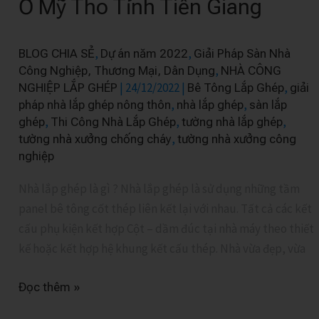
Ở Mỹ Tho Tỉnh Tiền Giang
Ghép
Dự
,
,
BLOG CHIA SẺ
Dự án năm 2022
Giải Pháp Sàn Nhà
An
,
Công Nghiệp, Thương Mại, Dân Dụng
NHÀ CÔNG
Ở
|
24/12/2022
|
,
NGHIỆP LẮP GHÉP
Bê Tông Lắp Ghép
giải
Mỹ
,
,
pháp nhà lắp ghép nông thôn
nhà lắp ghép
sàn lắp
Tho
,
,
,
ghép
Thi Công Nhà Lắp Ghép
tường nhà lắp ghép
Tỉnh
,
tường nhà xưởng chống cháy
tường nhà xưởng công
Tiền
nghiệp
Giang
Nhà lắp ghép là gì ? Nhà lắp ghép là sử dụng những tầm
panel bê tông cốt thép liên kết lại với nhau. Tất cả các kết
cấu phụ kiện kết hợp Cột – dầm đúc tại nhà máy theo thiết
kế hoặc kết hợp hệ khung kết cấu thép. Nhà vừa đẹp, vừa
Đọc thêm »