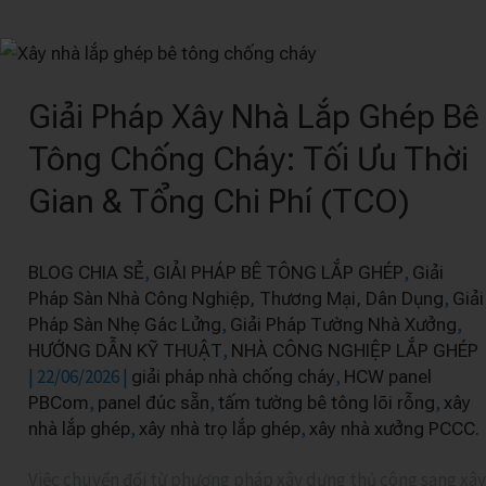
Giải
Pháp
Giải Pháp Xây Nhà Lắp Ghép Bê
Xây
Nhà
Tông Chống Cháy: Tối Ưu Thời
Lắp
Gian & Tổng Chi Phí (TCO)
Ghép
Bê
Tông
,
,
BLOG CHIA SẺ
GIẢI PHÁP BÊ TÔNG LẮP GHÉP
Giải
Chống
,
Pháp Sàn Nhà Công Nghiệp, Thương Mại, Dân Dụng
Giải
Cháy:
,
,
Pháp Sàn Nhẹ Gác Lửng
Giải Pháp Tường Nhà Xưởng
,
HƯỚNG DẪN KỸ THUẬT
NHÀ CÔNG NGHIỆP LẮP GHÉP
Tối
|
22/06/2026
|
,
giải pháp nhà chống cháy
HCW panel
Ưu
,
,
,
PBCom
panel đúc sẵn
tấm tường bê tông lõi rỗng
xây
Thời
,
,
nhà lắp ghép
xây nhà trọ lắp ghép
xây nhà xưởng PCCC.
Gian
&
Việc chuyển đổi từ phương pháp xây dựng thủ công sang xây