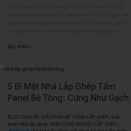
Tổng
nhà lắp ghép bê tông chống cháy chính là bước đi thông
Chi
minh để giải quyết cùng lúc các bài toán khó: Rút ngắn thời
Phí
gian thu hồi vốn, đảm bảo an toàn PCCC hợp chuẩn, và tối
(TCO)
ưu Tổng chi phí sở hữu từ dân dụng đến công nghiệp.
Đọc thêm »
5
Bí
5 Bí Mật Nhà Lắp Ghép Tấm
Mật
Nhà
Panel Bê Tông: Cứng Như Gạch
Lắp
Ghép
,
,
BLOG CHIA SẺ
GIẢI PHÁP BÊ TÔNG LẮP GHÉP
Giải
Tấm
,
|
pháp Nhà lắp ghép
NHÀ CÔNG NGHIỆP LẮP GHÉP
Panel
29/05/2026
|
,
,
bê tông lõi rỗng
giải pháp bê tông lắp ghép