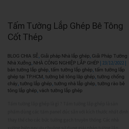
Tấm
Tường
Tấm Tường Lắp Ghép Bê Tông
Lắp
Ghép
Cốt Thép
Bê
Tông
,
,
BLOG CHIA SẺ
Giải pháp Nhà lắp ghép
Giải Pháp Tường
Cốt
,
|
23/12/2022
|
Nhà Xưởng
NHÀ CÔNG NGHIỆP LẮP GHÉP
Thép
,
,
bàn tường lắp ghép
tấm tường lắp ghép
tấm tường lắp
,
,
ghép tại TP.HCM
tường bê tông lăp ghép
tường chống
,
,
,
cháy
tường lắp ghép
tường nhà lắp ghép
tường rào bê
,
tông lắp ghép
vách tường lắp ghép
Tấm tường lắp ghép là gì ? Tấm tường lắp ghép là sản
phẩm dùng các tấm panel đúc sẵn với kích thước nhất định
thay thế cho các bức tường gạch truyền thống. Các nhà
xưởng hiện nay ưu chuộng sử dụng giải pháp tường lắp