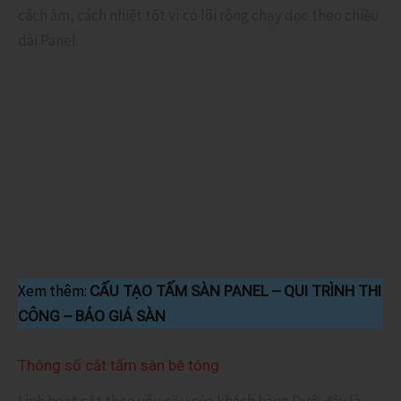
cách âm, cách nhiệt tốt vì có lõi rỗng chạy dọc theo chiều
dài Panel.
Xem thêm:
CẤU TẠO TẤM SÀN PANEL – QUI TRÌNH THI
CÔNG – BÁO GIÁ SÀN
Thông số cắt tấm sàn bê tông
Linh hoạt cắt theo yêu cầu của khách hàng.Dưới đây là