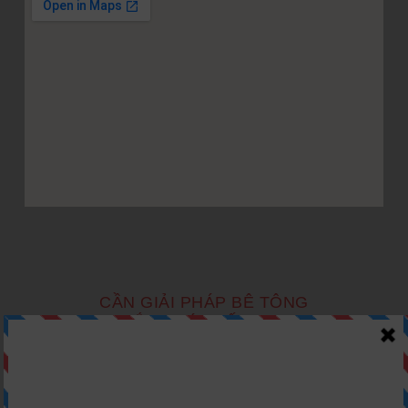
CẦN GIẢI PHÁP BÊ TÔNG
LẮP GHÉP TỐI ƯU?
Nhận Tư Vấn Ngay