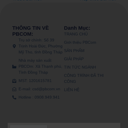
THÔNG TIN VỀ
Danh Mục:
PBCOM:
TRANG CHỦ
Trụ sở chính: Số 39
Giới thiệu PBCom
Trịnh Hoài Đức, Phường
SẢN PHẨM
Mỹ Tho, tỉnh Đồng Tháp
GIẢI PHÁP
Nhà máy sản xuất
PBCOm: Xã Thạnh phú,
TIN TỨC NGÀNH
Tỉnh Đồng Tháp
CÔNG TRÌNH ĐÃ THI
MST: 1201615781
CÔNG
E-mail: csd@pbcom.vn
LIÊN HỆ
Hotline : 0908.949.941