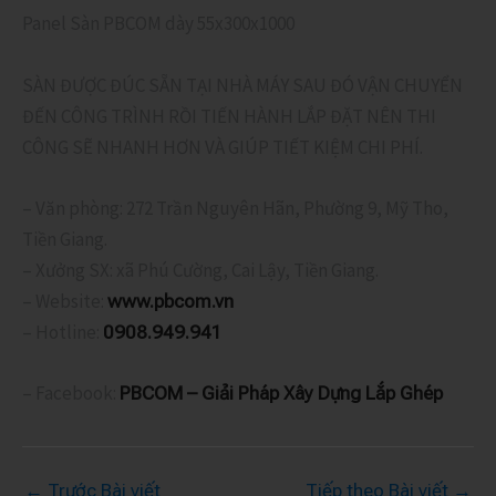
Panel Sàn PBCOM dày 55x300x1000
SÀN ĐƯỢC ĐÚC SẴN TẠI NHÀ MÁY SAU ĐÓ VẬN CHUYỂN
ĐẾN CÔNG TRÌNH RỒI TIẾN HÀNH LẮP ĐẶT NÊN THI
CÔNG SẼ NHANH HƠN VÀ GIÚP TIẾT KIỆM CHI PHÍ.
– Văn phòng: 272 Trần Nguyên Hãn, Phường 9, Mỹ Tho,
Tiền Giang.
– Xưởng SX: xã Phú Cường, Cai Lậy, Tiền Giang.
– Website:
www.pbcom.vn
– Hotline:
0908.949.941
– Facebook:
PBCOM – Giải Pháp Xây Dựng Lắp Ghép
←
Trước Bài viết
Tiếp theo Bài viết
→