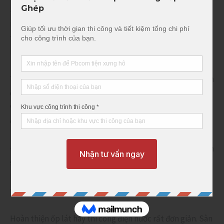
Sàn bê tông lắp ghép thi công lắp đặt nhanh chóng (1
ngày lắp đặt luôn 2 sàn, nếu làm theo cách truyền thống
thì không bao giờ làm được), giải pháp sàn lắp ghép giúp
rút ngắn tiến độ công trình rất nhiều lần.
Thi công bằng giải pháp sàn bê tông lắp ghép sẽ tiết kiệm
chi phí ván khuôn, cây chống, dàn giáo,… Vì không cần
ván khuôn, cây chống hay dàn giáo…trong quá trình thi
công.
Độ bền và chất lượng của tấm sàn lõi rỗng PBCOM cao hơn
sàn đổ tại chỗ rất nhiều mà còn nhẹ hơn nữa. Bê tông
M400, rất chắc chắn, lắp đặt xong đi lại thao tác ngay
trên sàn luôn, không phải chờ đợi gì cả.
Hoàn thiện ốp lát hay thi công điện nước rất đơn giản. Sàn