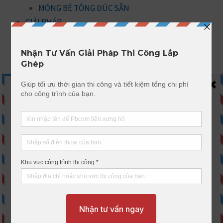
MÓNG BÊ TÔNG ĐÚC SẴN
GIẢI PHÁP
Giải Pháp Hàng Rào Bê Tông Lắp Ghép
Giải Pháp Kè Chắn Đất, Kè Sông
Giải Pháp Sàn Nhẹ Gác Lửng
Giải Pháp Sàn Nhà Công Nghiệp, Thương Mại, Dân
Dụng
Giải Pháp Ao Tôm Lắp Ghép
Giải pháp Nhà lắp ghép
Giải Pháp Tường Nhà Xưởng
TIN TỨC NGÀNH
BLOG CHIA SẺ
HƯỚNG DẪN KỸ THUẬT
CÔNG TRÌNH ĐÃ THI CÔNG
Dự án năm 2018
Dự án năm 2019