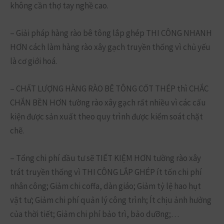
không cần thợ tay nghề cao.
– Giải pháp hàng rào bê tông lắp ghép THI CÔNG NHANH
HƠN cách làm hàng rào xây gạch truyền thống vì chủ yếu
là cơ giới hoá.
– CHẤT LƯỢNG HÀNG RÀO BÊ TÔNG CỐT THÉP thì CHẮC
CHẮN BỀN HƠN tường rào xây gạch rất nhiều vì các cấu
kiện được sản xuất theo quy trình được kiểm soát chặt
chẽ.
– Tổng chi phí đầu tư sẽ TIẾT KIỆM HƠN tường rào xây
trát truyền thống vì THI CÔNG LẮP GHÉP ít tốn chi phí
nhân công; Giảm chi coffa, dàn giáo; Giảm tỷ lệ hao hụt
vật tư; Giảm chi phí quản lý công trình; Ít chịu ảnh hưởng
của thời tiết; Giảm chi phí bảo trì, bảo dưỡng;…