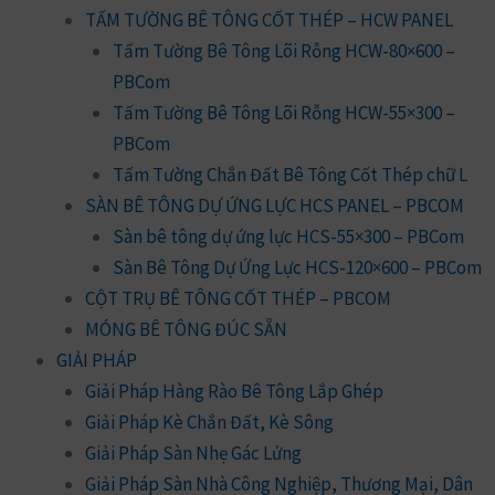
TẤM TƯỜNG BÊ TÔNG CỐT THÉP – HCW PANEL
Tấm Tường Bê Tông Lõi Rỗng HCW-80×600 –
PBCom
Tấm Tường Bê Tông Lõi Rỗng HCW-55×300 –
PBCom
Tấm Tường Chắn Đất Bê Tông Cốt Thép chữ L
SÀN BÊ TÔNG DỰ ỨNG LỰC HCS PANEL – PBCOM
Sàn bê tông dự ứng lực HCS-55×300 – PBCom
Sàn Bê Tông Dự Ứng Lực HCS-120×600 – PBCom
CỘT TRỤ BÊ TÔNG CỐT THÉP – PBCOM
MÓNG BÊ TÔNG ĐÚC SẴN
GIẢI PHÁP
Giải Pháp Hàng Rào Bê Tông Lắp Ghép
Giải Pháp Kè Chắn Đất, Kè Sông
Giải Pháp Sàn Nhẹ Gác Lửng
Giải Pháp Sàn Nhà Công Nghiệp, Thương Mại, Dân