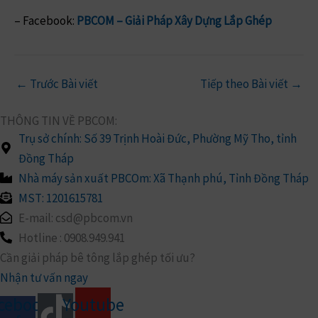
– Facebook:
PBCOM – Giải Pháp Xây Dựng Lắp Ghép
←
Trước Bài viết
Tiếp theo Bài viết
→
THÔNG TIN VỀ PBCOM:
Trụ sở chính: Số 39 Trịnh Hoài Đức, Phường Mỹ Tho, tỉnh
Đồng Tháp
Nhà máy sản xuất PBCOm: Xã Thạnh phú, Tỉnh Đồng Tháp
MST: 1201615781
E-mail: csd@pbcom.vn
Hotline : 0908.949.941
Cần giải pháp bê tông lắp ghép tối ưu?
Nhận tư vấn ngay
cebook-
Youtube