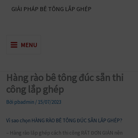
Nhảy
GIẢI PHÁP BÊ TÔNG LẮP GHÉP
tới
nội
dung
MENU
Hàng rào bê tông đúc sẵn thi
công lắp ghép
Bởi
pbadmin
/
15/07/2023
Vì sao chọn HÀNG RÀO BÊ TÔNG ĐÚC SẴN LẮP GHÉP?
– Hàng rào lắp ghép cách thi công RẤT ĐƠN GIẢN nên