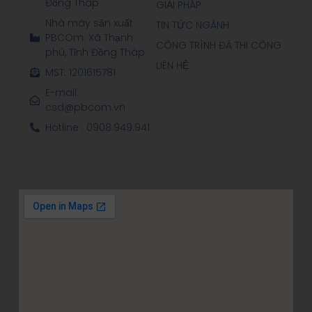
Đồng Tháp
GIẢI PHÁP
Nhà máy sản xuất
TIN TỨC NGÀNH
PBCOm: Xã Thạnh
CÔNG TRÌNH ĐÃ THI CÔNG
phú, Tỉnh Đồng Tháp
LIÊN HỆ
MST: 1201615781
E-mail:
csd@pbcom.vn
Hotline : 0908.949.941