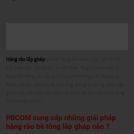
Mô tả
Đánh giá (1)
Hàng rào lắp ghép
là loại hàng rào được cấu tạo từ các
cấu kiện đúc sẵn ghép lại với nhau. Và giải pháp này sẽ
thay thế hàng rào xây gạch truyền thống bởi những ưu
điểm nổi bậc. Quy trình thi công đơn giản bằng cách lắp
ghép các cấu kiện đúc sẵn với nhau để tạo nên một công
trình hoàn chỉnh.
PBCOM cung cấp những giải pháp
hàng rào bê tông lắp ghép nào ?