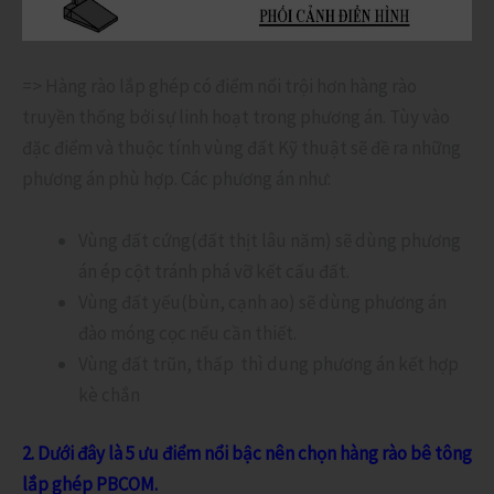
=> Hàng rào lắp ghép có điểm nổi trội hơn hàng rào
truyền thống bởi sự linh hoạt trong phương án. Tùy vào
đặc điểm và thuộc tính vùng đất Kỹ thuật sẽ đề ra những
phương án phù hợp. Các phương án như:
Vùng đất cứng(đất thịt lâu năm) sẽ dùng phương
án ép cột tránh phá vỡ kết cấu đất.
Vùng đất yếu(bùn, cạnh ao) sẽ dùng phương án
đào móng cọc nếu cần thiết.
Vùng đất trũn, thấp thì dung phương án kết hợp
kè chắn
2. Dưới đây là 5 ưu điểm nổi bậc nên chọn hàng rào bê tông
lắp ghép PBCOM.