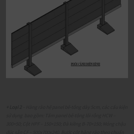
+ Loại 2
– Hàng rào hệ panel bê-tông dày 5cm, các cấu kiện
sử dụng bao gồm: Tấm panel bê-tông lõi rỗng HCW –
300×50; Cột HPF – 150×150; Đà kiềng B-70×150; Móng chậu
đúc sẵn CF – 500x700x240. Bước cột hàng rào theo chuẩn