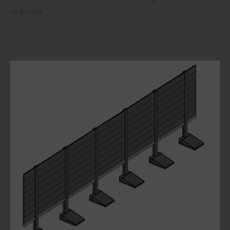
là b = 2m.