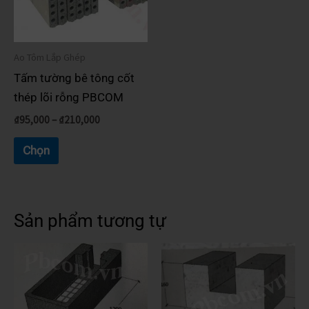
biến
thể.
Các
Ao Tôm Lắp Ghép
tùy
Tấm tường bê tông cốt
chọn
thép lõi rỗng PBCOM
có
₫
95,000
–
₫
210,000
thể
được
Chọn
chọn
trên
trang
Sản phẩm tương tự
sản
phẩm
Sản
phẩm
này