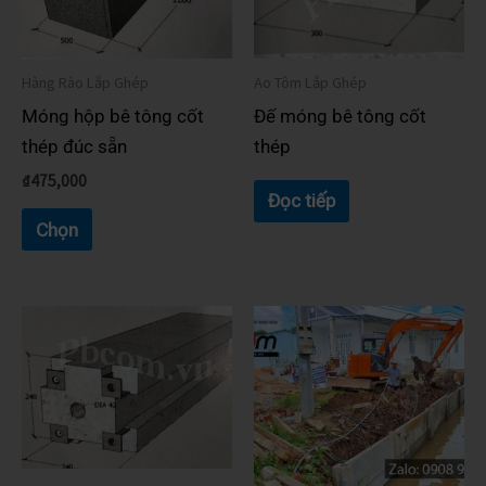
có
nhiều
biến
Hàng Rào Lắp Ghép
Ao Tôm Lắp Ghép
thể.
Móng hộp bê tông cốt
Đế móng bê tông cốt
Các
thép đúc sẵn
thép
tùy
₫
475,000
chọn
Đọc tiếp
có
Chọn
thể
được
chọn
trên
trang
sản
phẩm