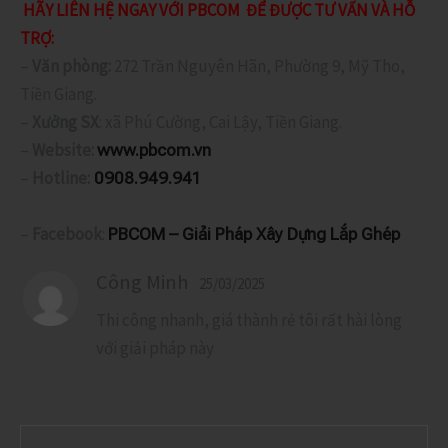
HÃY LIÊN HỆ NGAY VỚI PBCOM ĐỂ ĐƯỢC TƯ VẤN VÀ HỖ
TRỢ:
–
Văn phòng:
272 Trần Nguyên Hãn, Phường 9, Mỹ Tho,
Tiền Giang.
–
Xưởng SX
: xã Phú Cường, Cai Lậy, Tiền Giang.
–
Website:
www.pbcom.vn
–
Hotline:
0908.949.941
–
Facebook
:
PBCOM – Giải Pháp Xây Dựng Lắp Ghép
Công Minh
25/03/2025
Thi công nhanh, giá thành rẻ tôi rất hài lòng
với giải pháp này