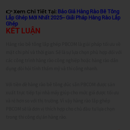
👉 Xem Chi Tiết Tại:
Báo Giá Hàng Rào Bê Tông
Lắp Ghép Mới Nhất 2025– Giải Pháp Hàng Rào Lắp
Ghép
KẾT LUẬN
Hàng rào bê tông lắp ghép PBCOM là giải pháp tối ưu về
mặt chi phí và thời gian. Sẽ là sự lựa chọn phù hợp đối với
các công trình hàng rào công nghiệp hoặc hàng rào dân
dụng đòi hỏi tính thẩm mỹ và thi công nhanh.
Với tiền đề hàng rào bê tông đúc sẵn PBCOM được sản
xuất trực tiếp tại nhà máy giúp cho mức giá được tối ưu
và rẻ hơn so với thị trường. Vì vậy hàng rào lắp ghép
PBCOM sẽ là đơn vị thích hợp cho chủ đầu tư lựa chọn
trong thi công dự án hàng rào.