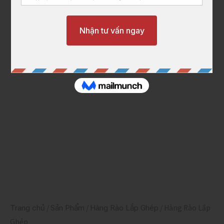
Trang chủ
/
Sản Phẩm
/
Hàng Rào Lắp Ghép
/ Hàng Rào Lắp
Ghép