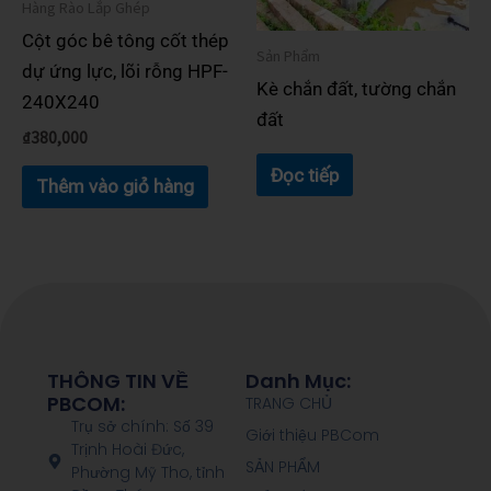
Hàng Rào Lắp Ghép
Cột góc bê tông cốt thép
Sản Phẩm
dự ứng lực, lõi rỗng HPF-
Kè chắn đất, tường chắn
240X240
đất
₫
380,000
Đọc tiếp
Thêm vào giỏ hàng
THÔNG TIN VỀ
Danh Mục:
PBCOM:
TRANG CHỦ
Trụ sở chính: Số 39
Giới thiệu PBCom
Trịnh Hoài Đức,
SẢN PHẨM
Phường Mỹ Tho, tỉnh