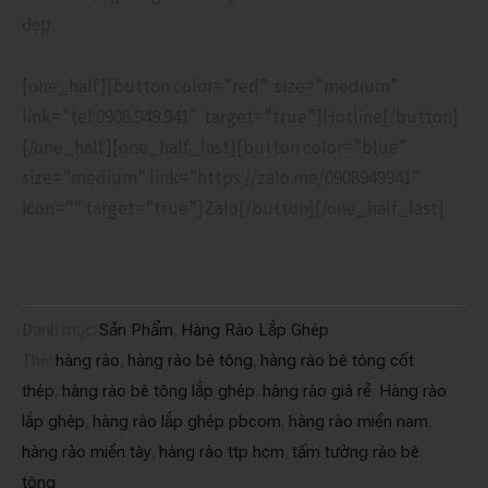
đẹp.
[one_half][button color=”red” size=”medium”
link=”tel:0908.949.941″ target=”true”]Hotline[/button]
[/one_half][one_half_last][button color=”blue”
size=”medium” link=”https://zalo.me/0908949941″
icon=”” target=”true”]Zalo[/button][/one_half_last]
Danh mục:
,
Sản Phẩm
Hàng Rào Lắp Ghép
Thẻ:
,
,
hàng rào
hàng rào bê tông
hàng rào bê tông cốt
,
,
,
thép
hàng rào bê tông lắp ghép
hàng rào giá rẻ
Hàng rào
,
,
,
lắp ghép
hàng rào lắp ghép pbcom
hàng rào miền nam
,
,
hàng rào miền tây
hàng rào ttp hcm
tấm tường rào bê
tông