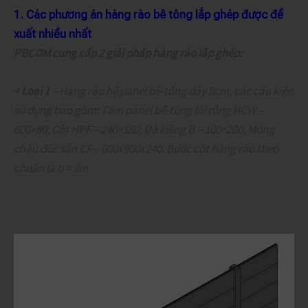
1. Các phương án hàng rào bê tông lắp ghép được đề
xuất nhiều nhất
PBCOM cung cấp 2 giải pháp hàng rào lắp ghép:
+ Loại 1
– Hàng rào hệ panel bê-tông dày 8cm, các cấu kiện
sử dụng bao gồm: Tấm panel bê-tông lõi rỗng HCW –
600×80; Cột HPF – 240×180; Đà kiềng B – 100×200; Móng
chậu đúc sẵn CF – 600x900x240. Bước cột hàng rào theo
chuẩn là b = 3m