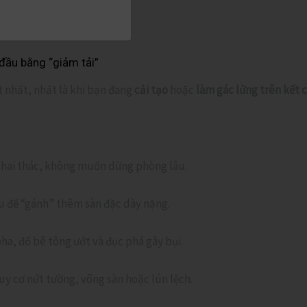
đầu bằng “giảm tải”
t nhất, nhất là khi bạn đang
cải tạo
hoặc
làm gác lửng trên kết 
khai thác, không muốn dừng phòng lâu.
u để “gánh” thêm sàn đặc dày nặng.
ha, đổ bê tông ướt và đục phá gây bụi.
uy cơ nứt tường, võng sàn hoặc lún lệch.