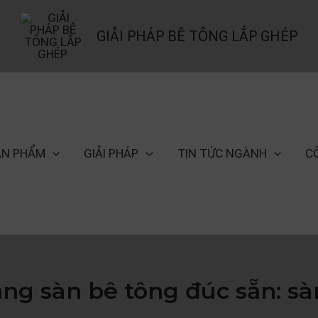
GIẢI PHÁP BÊ TÔNG LẮP GHÉP
ẢN PHẨM
GIẢI PHÁP
TIN TỨC NGÀNH
C
g sàn bê tông đúc sẵn: sàn