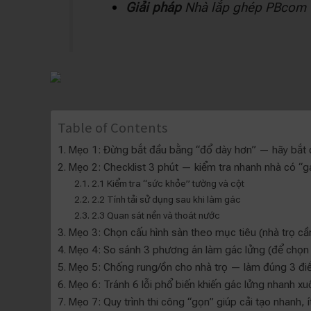
Giải pháp
Nhà lắp ghép PBcom
Table of Contents
Mẹo 1: Đừng bắt đầu bằng “đổ dày hơn” — hãy bắt 
Mẹo 2: Checklist 3 phút — kiểm tra nhanh nhà có “g
2.1 Kiểm tra “sức khỏe” tường và cột
2.2 Tính tải sử dụng sau khi làm gác
2.3 Quan sát nền và thoát nước
Mẹo 3: Chọn cấu hình sàn theo mục tiêu (nhà trọ cầ
Mẹo 4: So sánh 3 phương án làm gác lửng (để chọn
Mẹo 5: Chống rung/ồn cho nhà trọ — làm đúng 3 điể
Mẹo 6: Tránh 6 lỗi phổ biến khiến gác lửng nhanh x
Mẹo 7: Quy trình thi công “gọn” giúp cải tạo nhanh, 