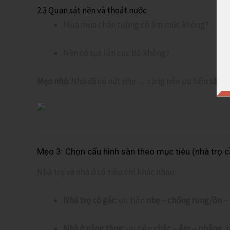
2.3 Quan sát nền và thoát nước
Mùa mưa chân tường có ẩm mốc không?
Nền có sụt lún cục bộ không?
Mẹo nhỏ:
Nhà đã có nứt nhẹ → càng nên ưu tiên
sàn n
Mẹo 3: Chọn cấu hình sàn theo mục tiêu (nhà trọ c
Nhà trọ và nhà ở có tiêu chí khác nhau:
Nhà trọ có gác:
ưu tiên
nhẹ – chống rung/ồn – 
Nhà ở nâng tầng:
ưu tiên
chắc – êm – phẳng
, 