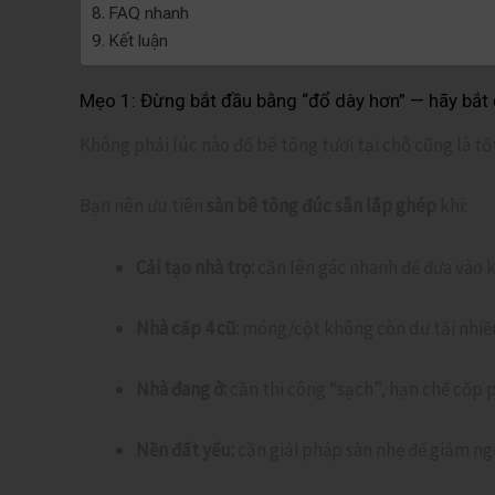
FAQ nhanh
Kết luận
Mẹo 1: Đừng bắt đầu bằng “đổ dày hơn” — hãy bắt 
Không phải lúc nào đổ bê tông tươi tại chỗ cũng là tố
Bạn nên ưu tiên
sàn bê tông đúc sẵn lắp ghép
khi:
Cải tạo nhà trọ:
cần lên gác nhanh để đưa vào 
Nhà cấp 4 cũ:
móng/cột không còn dư tải nhiề
Nhà đang ở:
cần thi công “sạch”, hạn chế cốp p
Nền đất yếu:
cần giải pháp sàn nhẹ để giảm ng