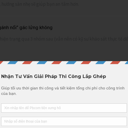
, hướng sàn nhẹ sẽ giúp bạn an tâm hơn.
gánh nổi” gác lửng không
hiện trạng qua 3 nhóm sau (vẫn nên có kỹ sư khảo sát thực tế để
 thân cột không?
ông?
ng trên gác không?
người ở?