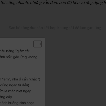
thi công nhanh, nhưng vẫn đảm bảo độ bền và ứng dụng li
đầu bằng “giảm tải”
ánh nổi” gác lửng không
n “êm”, nhà ở cần “chắc”)
 đúng ngay từ đầu)
m là khác biệt ngay
uống cấp
ít ảnh hưởng sinh hoạt