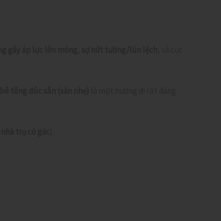
ng gây áp lực lên móng
,
sợ nứt tường/lún lệch
, và cực
bê tông đúc sẵn (sàn nhẹ)
là một hướng đi rất đáng
à
nhà trọ có gác
).