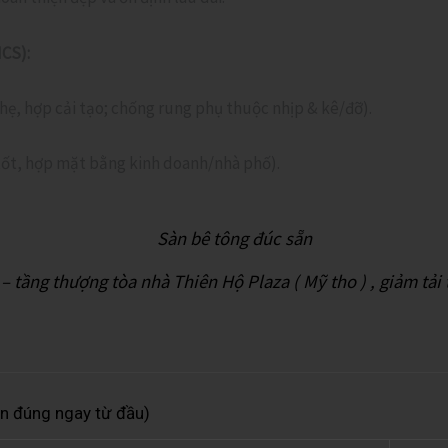
HCS):
ẹ, hợp cải tạo; chống rung phụ thuộc nhịp & kê/đỡ).
 tốt, hợp mặt bằng kinh doanh/nhà phố).
– tầng thượng tòa nhà Thiên Hộ Plaza ( Mỹ tho ) , giảm tải 
n đúng ngay từ đầu)