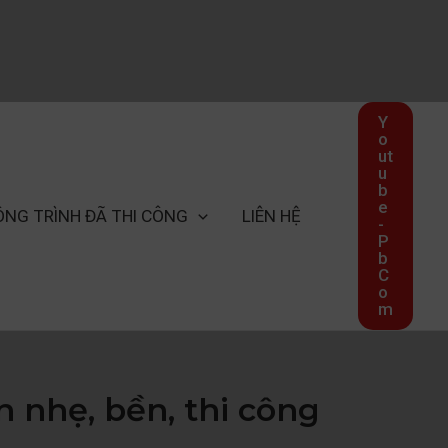
Y
o
ut
u
b
e
ÔNG TRÌNH ĐÃ THI CÔNG
LIÊN HỆ
-
P
b
C
o
m
 nhẹ, bền, thi công