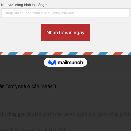
hẹ
để hạn chế tăng thêm áp lực lên kết cấu cũ.
ần “êm”, nhà ở cần “chắc”)
thi công gọn
để giảm phàn nàn và rút ngắn thời gian trống phòn
hoàn thiện đẹp và ổn định lâu dài.