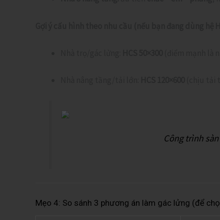
Gợi ý cấu hình theo nhu cầu (nếu bạn đang dùng hệ 
Nhà trọ/gác lửng:
HCS 50×300
(điểm mạnh là nh
Nhà nâng tầng/tải lớn:
HCS 120×600
(chịu tải
Công trình sàn 
Mẹo 4: So sánh 3 phương án làm gác lửng (để chọ