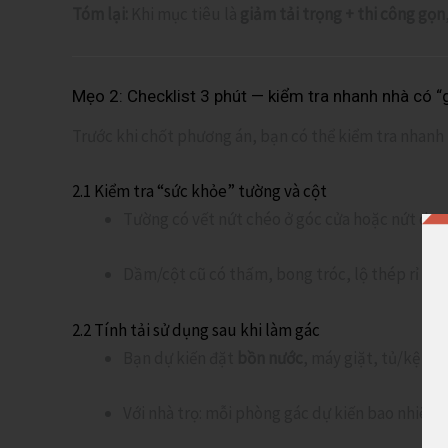
Tóm lại:
Khi mục tiêu là
giảm tải trọng + thi công gọn
Mẹo 2: Checklist 3 phút — kiểm tra nhanh nhà có “
Trước khi chốt phương án, bạn có thể kiểm tra nhanh 
2.1 Kiểm tra “sức khỏe” tường và cột
Tường có vết nứt chéo ở góc cửa hoặc nứt dọc
Dầm/cột cũ có thấm, bong tróc, lộ thép rỉ kh
2.2 Tính tải sử dụng sau khi làm gác
Bạn dự kiến đặt
bồn nước
, máy giặt, tủ/kệ nặ
Với nhà trọ: mỗi phòng gác dự kiến bao nhiêu 