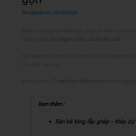
Bởi
/
16/03/2026
pbadmin
Nâng tầng hay làm thêm gác lửng cho nhà ở và nhà trọ
nhất là cảnh
thi công bụi bặm, xà bần đầy nhà
.
Nếu bạn đang tìm cách tăng diện tích sử dụng mà vẫn
cân nhắc hiện nay.
Bài này chia sẻ
7 mẹo thực chiến
để bạn chọn đúng giải
Xem thêm :
Sàn bê tông lắp ghép – thép dự 