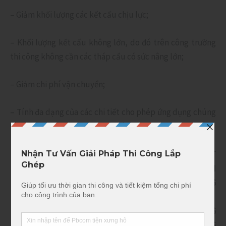
– Giảm khối lượng các kết cấu chịu lực;
– Khối lượng kết cấu không lớn, do đó trên công trường
thi công không cần các tháp cẩu có sức nâng lớn;
– Giảm chi phí vận chuyển;
– Tính đa dạng của các chi tiết cho phép ứng dụng chúng
vào bất cứ giải pháp kiến trúc nào trong thiết kế.
BẠN CHÁN CÁCH LÀM CHẬM CHẠP, KÉM CHẤT
LƯỢNG MÀ TỐN NHIỀU CHI PHÍ PHÁT SINH
KHÔNG THỂ KIỂM SOÁT CỦA CÁCH THI CÔNG
TRUYỀN THỐNG?
BẠN MUỐN TÌM HIỂU VỀ CÔNG NGHỆ XÂY DỰNG
LẮP GHÉP? BẠN CẦN GIẢI PHÁP THI CÔNG