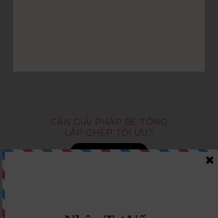
CẦN GIẢI PHÁP BÊ TÔNG
LẮP GHÉP TỐI ƯU?
Nhận Tư Vấn Ngay