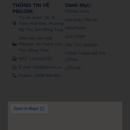
THÔNG TIN VỀ
Danh Mục:
PBCOM:
TRANG CHỦ
Trụ sở chính: Số 39
Giới thiệu PBCom
Trịnh Hoài Đức, Phường
SẢN PHẨM
Mỹ Tho, tỉnh Đồng Tháp
GIẢI PHÁP
Nhà máy sản xuất
PBCOm: Xã Thạnh phú,
TIN TỨC NGÀNH
Tỉnh Đồng Tháp
CÔNG TRÌNH ĐÃ THI
MST: 1201615781
CÔNG
E-mail: csd@pbcom.vn
LIÊN HỆ
Hotline : 0908.949.941