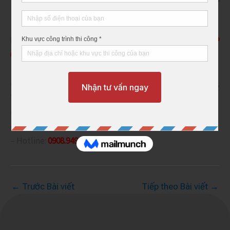
NHANH, TIẾT KIỆM VÀ CHẤT LƯỢNG?
HÃY LIÊN HỆ NGAY VỚI PBCOM. CHÚNG TÔI CÓ GIẢI PHÁP
GIÚP BẠN.
– Văn phòng: 272 Trần Nguyên Hãn, Phường 9, Mỹ Tho,
Tiền Giang.
– Xưởng SX: xã Phú Cường, Cai Lậy, Tiền Giang.
– Website:
www.pbcom.vn
– Hotline:
0908.949.941
←
Trước Bài viết
Tiếp theo Bài viết
→