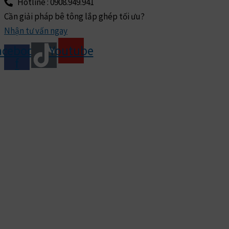
Hotline : 0908.949.941
Cần giải pháp bê tông lắp ghép tối ưu?
Nhận tư vấn ngay
acebook-
Youtube
f