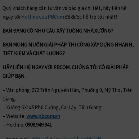
Quý khách hàng cần tư vấn và báo giá chi tiết, hãy liên hệ
ngay tới
Hotline của PBCom
để được hỗ trợ tốt nhất!
BẠN ĐANG CÓ NHU CẦU XÂY TƯỜNG NHÀ XƯỞNG?
BẠN MONG MUỐN GIẢI PHÁP THI CÔNG XÂY DỰNG NHANH,
TIẾT KIỆM VÀ CHẤT LƯỢNG?
HÃY LIÊN HỆ NGAY VỚI PBCOM. CHÚNG TÔI CÓ GIẢI PHÁP
GIÚP BẠN.
– Văn phòng: 272 Trần Nguyên Hãn, Phường 9, Mỹ Tho, Tiền
Giang.
– Xưởng SX: xã Phú Cường, Cai Lậy, Tiền Giang.
– Website:
www.pbcom.vn
– Hotline:
0908.949.941
– Fanpage:
GiaiPhapXayDungLapGhepPBCOM