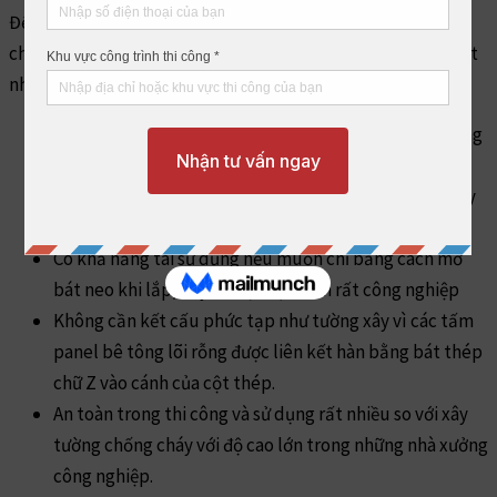
Để hiểu được hiệu quả mà tường bê tông lắp ghép chống
cháy mang lại, chúng tôi xin liệt kê một số tính năng nổi bật
như sau :
Khả năng chống cháy tốt hơn các loại tôn phủ và tường
gạch xây rất nhiều.
Lắp ghép nhanh chóng và đơn giản, không cần thợ xây
hay tô trát.
Có khả năng tái sử dụng nếu muốn chỉ bằng cách mở
bát neo khi lắp, đây là một đặc tính rất công nghiệp
Không cần kết cấu phức tạp như tường xây vì các tấm
panel bê tông lõi rỗng được liên kết hàn bằng bát thép
chữ Z vào cánh của cột thép.
An toàn trong thi công và sử dụng rất nhiều so với xây
tường chống cháy với độ cao lớn trong những nhà xưởng
công nghiệp.