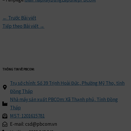
←
Trước Bài viết
Tiếp theo Bài viết
→
THÔNG TIN VỀ PBCOM:
Trụ sở chính: Số 39 Trịnh Hoài Đức, Phường Mỹ Tho, tỉnh
Đồng Tháp
Nhà máy sản xuất PBCOm: Xã Thạnh phú, Tỉnh Đồng
Tháp
MST: 1201615781
E-mail: csd@pbcom.vn