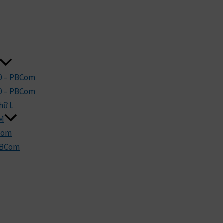
0 – PBCom
0 – PBCom
hữ L
OM
BCom
 PBCom