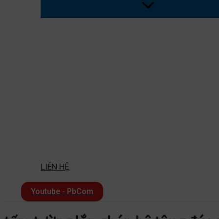
LIÊN HỆ
Youtube - PbCom