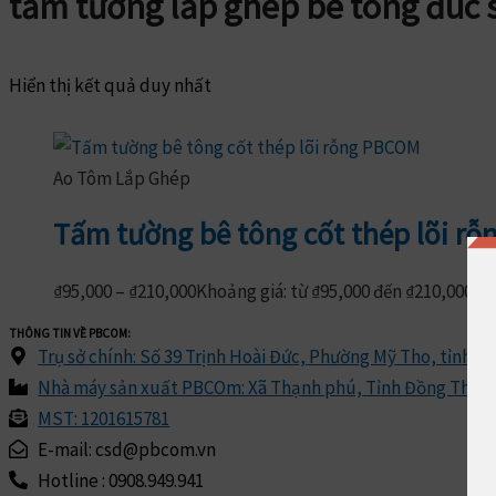
tấm tường lắp ghép bê tông đúc 
Hiển thị kết quả duy nhất
Ao Tôm Lắp Ghép
Tấm tường bê tông cốt thép lõi r
₫
95,000
–
₫
210,000
Khoảng giá: từ ₫95,000 đến ₫210,000
THÔNG TIN VỀ PBCOM:
Trụ sở chính: Số 39 Trịnh Hoài Đức, Phường Mỹ Tho, tỉnh 
Nhà máy sản xuất PBCOm: Xã Thạnh phú, Tỉnh Đồng Tháp
MST: 1201615781
E-mail: csd@pbcom.vn
Hotline : 0908.949.941