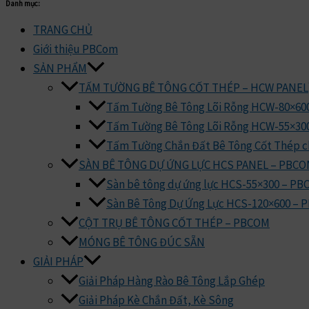
Danh mục:
TRANG CHỦ
Giới thiệu PBCom
SẢN PHẨM
TẤM TƯỜNG BÊ TÔNG CỐT THÉP – HCW PANEL
Tấm Tường Bê Tông Lõi Rỗng HCW-80×60
Tấm Tường Bê Tông Lõi Rỗng HCW-55×30
Tấm Tường Chắn Đất Bê Tông Cốt Thép c
SÀN BÊ TÔNG DỰ ỨNG LỰC HCS PANEL – PBC
Sàn bê tông dự ứng lực HCS-55×300 – P
Sàn Bê Tông Dự Ứng Lực HCS-120×600 –
CỘT TRỤ BÊ TÔNG CỐT THÉP – PBCOM
MÓNG BÊ TÔNG ĐÚC SẴN
GIẢI PHÁP
Giải Pháp Hàng Rào Bê Tông Lắp Ghép
Giải Pháp Kè Chắn Đất, Kè Sông