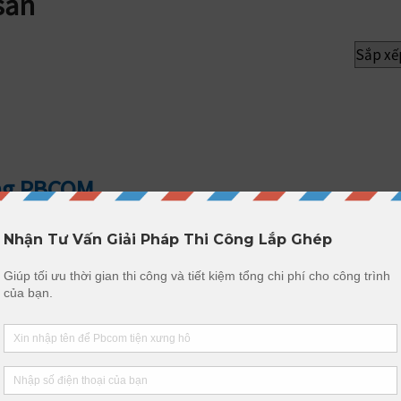
sẵn
ỗng PBCOM
Chọn
Sản phẩm này có nhiều biến thể. Các tùy chọn có th
Đồng Tháp