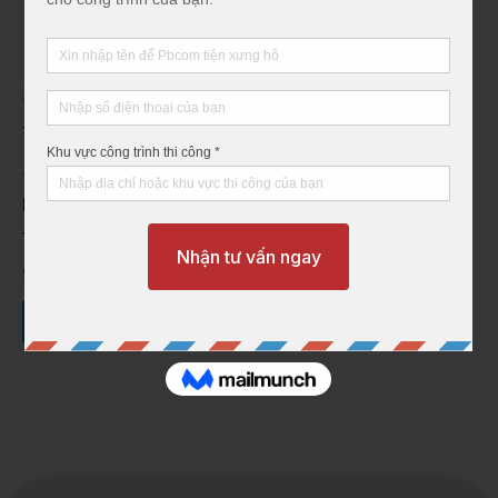
Ao Tôm Lắp Ghép
Khóa giằng bê tông cốt
thép
₫
87,000
Thêm vào giỏ hàng