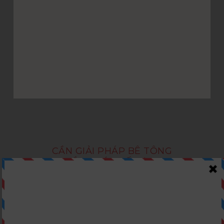
CẦN GIẢI PHÁP BÊ TÔNG
LẮP GHÉP TỐI ƯU?
Nhận Tư Vấn Ngay