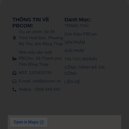
THÔNG TIN VỀ
Danh Mục:
PBCOM:
TRANG CHỦ
Trụ sở chính: Số 39
Giới thiệu PBCom
Trịnh Hoài Đức, Phường
SẢN PHẨM
Mỹ Tho, tỉnh Đồng Tháp
GIẢI PHÁP
Nhà máy sản xuất
PBCOm: Xã Thạnh phú,
TIN TỨC NGÀNH
Tỉnh Đồng Tháp
CÔNG TRÌNH ĐÃ THI
MST: 1201615781
CÔNG
E-mail: csd@pbcom.vn
LIÊN HỆ
Hotline : 0908.949.941