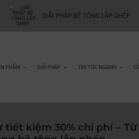
GIẢI PHÁP BÊ TÔNG LẮP GHÉP
ẢN PHẨM
GIẢI PHÁP
TIN TỨC NGÀNH
C
 tiết kiệm 30% chi phí – Từ
ông bê tông lắp ghép