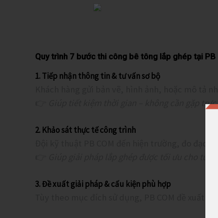
Quy trình 7 bước thi công bê tông lắp ghép tại P
1. Tiếp nhận thông tin & tư vấn sơ bộ
Khách hàng gửi bản vẽ, hình ảnh, hoặc mô tả nhu
👉
Giúp tiết kiệm thời gian – không cần gặp trực
2. Khảo sát thực tế công trình
Đội kỹ thuật PB COM đến hiện trường, đo đạc đị
👉
Giúp giải pháp lắp ghép được tối ưu cho từng
3. Đề xuất giải pháp & cấu kiện phù hợp
Tùy theo mục đích sử dụng, PB COM đề xuất các