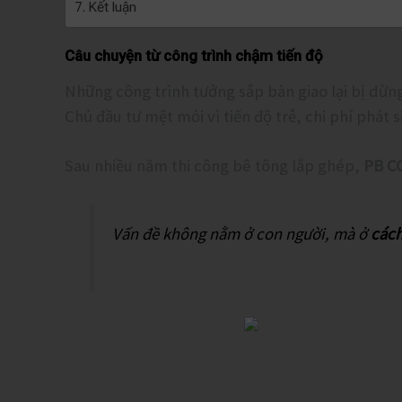
Kết luận
Câu chuyện từ công trình chậm tiến độ
Những công trình tưởng sắp bàn giao lại bị dừn
Chủ đầu tư mệt mỏi vì tiến độ trễ, chi phí phát 
Sau nhiều năm thi công bê tông lắp ghép,
PB C
Vấn đề không nằm ở con người, mà ở
cách