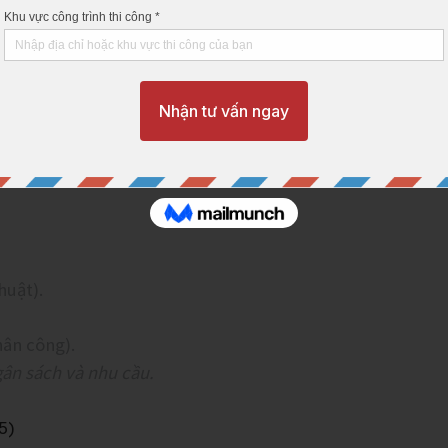
kè, taluy.
ng nghiệp, nhà xưởng.
b)
– cho nhà dân, kho, xưởng.
công đơn giản, tiết kiệm chi phí.
huật).
hân công).
ân sách và nhu cầu.
5)