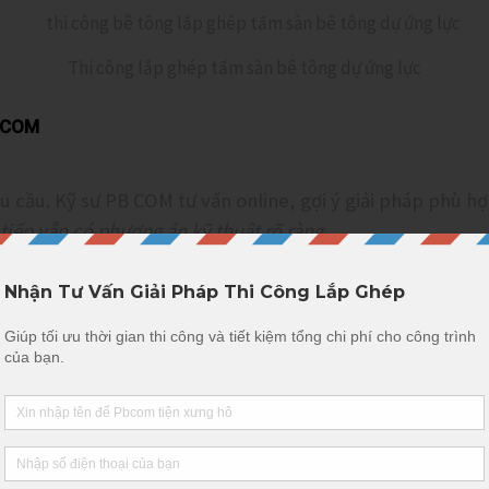
Thi công lắp ghép tấm sàn bê tông dự ứng lực
B COM
 cầu. Kỹ sư PB COM tư vấn online, gợi ý giải pháp phù hợ
 tiếp vẫn có phương án kỹ thuật rõ ràng.
a hình, kiểm tra nền móng, hướng vận chuyển cấu kiện.
 khu vực thi công.
 dòng cấu kiện: