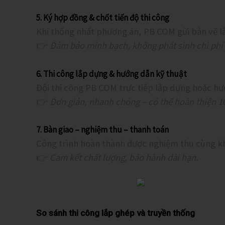
5. Ký hợp đồng & chốt tiến độ thi công
Khi thống nhất phương án, PB COM gửi bản vẽ lắ
👉
Đảm bảo minh bạch, không phát sinh chi phí 
6. Thi công lắp dựng & hướng dẫn kỹ thuật
Đội thi công PB COM trực tiếp lắp dựng hoặc hư
👉
Đơn giản, nhanh chóng – có thể hoàn thiện 10
7. Bàn giao – nghiệm thu – thanh toán
Công trình hoàn thành được nghiệm thu cùng k
👉
Cam kết chất lượng, bảo hành dài hạn.
So sánh thi công lắp ghép và truyền thống