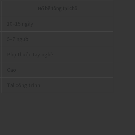
Đổ bê tông tại chỗ
10–15 ngày
5–7 người
Phụ thuộc tay nghề
Cao
Tại công trình