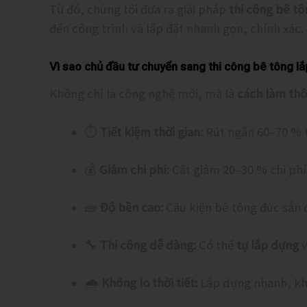
Từ đó, chúng tôi đưa ra giải pháp
thi công bê t
đến công trình và lắp đặt nhanh gọn, chính xác.
Vì sao chủ đầu tư chuyển sang thi công bê tông l
Không chỉ là công nghệ mới, mà là
cách làm th
⏱
Tiết kiệm thời gian:
Rút ngắn 60–70 % t
💰
Giảm chi phí:
Cắt giảm 20–30 % chi phí 
🧱
Độ bền cao:
Cấu kiện bê tông đúc sẵn 
🔧
Thi công dễ dàng:
Có thể
tự lắp dựng
v
🌧
Không lo thời tiết:
Lắp dựng nhanh, kh