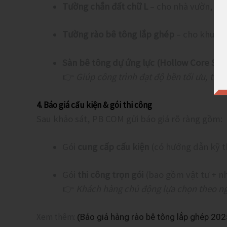
Tường chắn đất chữ L
– cho nhà vườn, bờ 
Tường rào bê tông lắp ghép
– cho khu cô
Sàn bê tông dự ứng lực (Hollow Core Sla
👉
Giúp công trình đạt độ bền tối ưu, thi 
4. Báo giá cấu kiện & gói thi công
Sau khảo sát, PB COM gửi báo giá rõ ràng gồm:
Gói
cung cấp cấu kiện
(có hướng dẫn kỹ t
Gói
thi công trọn gói
(bao gồm vật tư + n
👉
Khách hàng chủ động lựa chọn theo ng
Xem thêm:
(Báo giá hàng rào bê tông lắp ghép 202