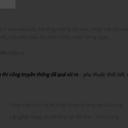
g vì mưa kéo dài, bê tông không đủ mác, hoặc nứt chỉ sau
sinh, còn nhà thầu thì phải “chữa cháy” từng ngày.
OM
nhận ra:
 thi công truyền thống đã quá rủi ro
– phụ thuộc thời tiết,
Lắp ghép hàng rào bê tông tại Mỹ tho – Tiền Giang