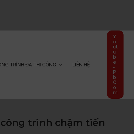
Y
o
ut
u
b
e
ÔNG TRÌNH ĐÃ THI CÔNG
LIÊN HỆ
-
P
b
C
o
m
 công trình chậm tiến