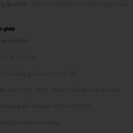
ông lắp ghép
– mỗi cấu kiện được đúc sẵn trong nhà máy, 
ắp ghép
ông minh hơn
:
iến độ thi công.
nhân công, giảm hao hụt vật liệu.
đạt mác M250 – M300 – M450, kiểm định tại nhà máy.
ới hướng dẫn kỹ thuật từ kỹ sư PB COM.
ông phụ thuộc mưa nắng.