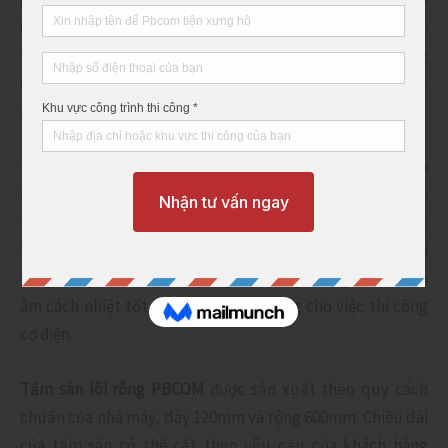
6m. Sản phẩm được sản xuất tại nhà máy theo một quy
trình được kiểm soát chặt chẽ từ khâu tiếp liệu, gia công
cốt thép đến khâu thành phẩm nên luôn đảm bảo chất
lượng tốt nhất.
Tấm sàn với thiết kế lõi rỗng ở vùng kết cấu không làm
việc chạy dọc theo chiều dài của sản phẩm sẽ giúp giảm
trọng lượng bản thân tấm sàn, tiết kiệm vật liệu và tăng
khả năng làm việc của kết cấu. Đồng thời với những lõi
rỗng này giúp sản phẩm tăng khả năng chống cháy, cách
âm cách nhiệt tốt hơn và cũng dễ dàng cho việc thi công
cơ điện.
Tấm sàn lõi rỗng PBCOM
được sản xuất theo quy cách
chuẩn của nhà máy, dày 120mm và rộng 600mm. Chiều dài
của tấm sàn có thể cắt theo yêu cầu của khách hàng