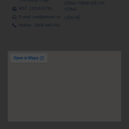
Tỉnh Đồng Tháp
CÔNG TRÌNH ĐÃ THI
MST: 1201615781
CÔNG
E-mail: csd@pbcom.vn
LIÊN HỆ
Hotline : 0908.949.941