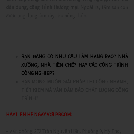
dân dụng, công trình thương mại.
Ngoài ra, tấm sàn còn
được ứng dụng làm xây cầu nông thôn.
BẠN ĐANG CÓ NHU CẦU LÀM HÀNG RÀO? NHÀ
XƯỞNG, NHÀ TIỀN CHẾ? HAY CÁC CÔNG TRÌNH
CÔNG NGHIỆP?
BẠN MONG MUỐN GIẢI PHÁP THI CÔNG NHANH,
TIẾT KIỆM MÀ VẪN ĐẢM BẢO CHẤT LƯỢNG CÔNG
TRÌNH?
HÃY LIÊN HỆ NGAY VỚI PBCOM:
– Văn phòng: 272 Trần Nguyên Hãn, Phường 9, Mỹ Tho,