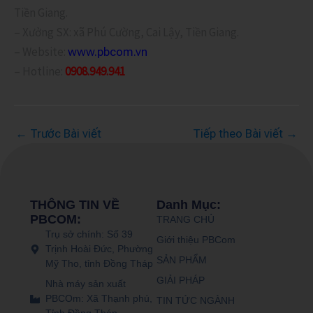
Tiền Giang.
– Xưởng SX: xã Phú Cường, Cai Lậy, Tiền Giang.
– Website:
www.pbcom.vn
– Hotline:
0908.949.941
←
Trước Bài viết
Tiếp theo Bài viết
→
THÔNG TIN VỀ
Danh Mục:
PBCOM:
TRANG CHỦ
Trụ sở chính: Số 39
Giới thiệu PBCom
Trịnh Hoài Đức, Phường
SẢN PHẨM
Mỹ Tho, tỉnh Đồng Tháp
GIẢI PHÁP
Nhà máy sản xuất
PBCOm: Xã Thạnh phú,
TIN TỨC NGÀNH