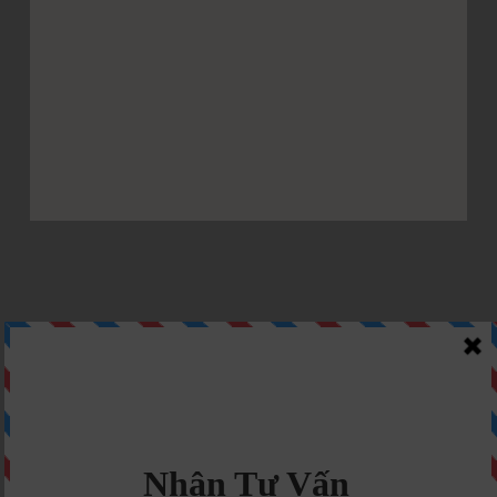
CẦN GIẢI PHÁP BÊ TÔNG
LẮP GHÉP TỐI ƯU?
Nhận Tư Vấn Ngay