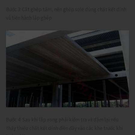
Bước 3: Cắt ghép tấm, nên ghép sole dùng chất kết dính
và tiến hành lắp ghép
Bước 4: Sau khi lắp xong phải kiểm tra và dậm lại nếu
thấy thiếu chất kết dính điền đầy vào các khe trước khi