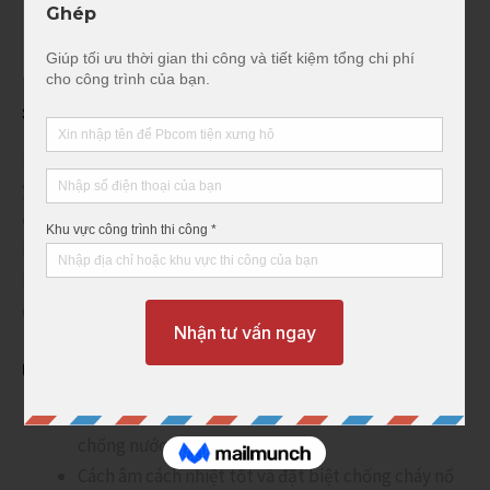
Sàn bê tông cốt thép lắp ghép là gì ?
Ưu điểm sàn bê tông lắp ghép
Quy trình lắp đặt sàn bê tông lắp ghép nhẹ
Sàn bê tông cốt thép lắp ghép là gì ?
Sàn bê tông cốt thép nhẹ là loại sàn được thi công chủ
yếu bằng phương pháp lắp ghép sử dụng các cấu kiện
đúc sẵn thay cho đá gạch kết hợp lại với nhau. Tấm sàn
bê tông cốt thép được sản xuất trực tiếp tại xưởng của
PBCom đảm bảo được chất lượng do đội ngủ thi công dày
dặn kinh nghiệm của PBCom.
Ưu điểm sàn bê tông lắp ghép
Với tấm panel cốt thép lỗi rỗng giúp chống thấm
chống nước.
Cách âm cách nhiệt tốt và đặt biệt chống cháy nổ