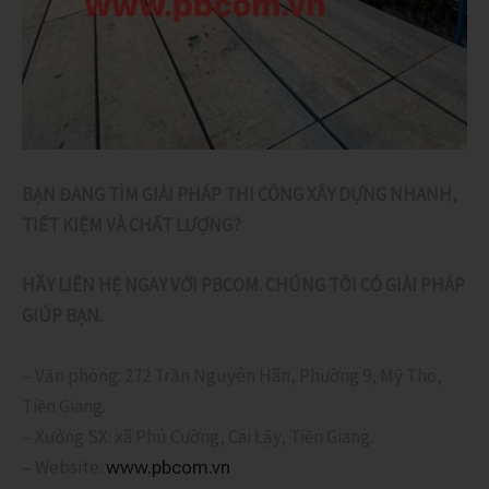
BẠN ĐANG TÌM GIẢI PHÁP THI CÔNG XÂY DỰNG NHANH,
TIẾT KIỆM VÀ CHẤT LƯỢNG?
HÃY LIÊN HỆ NGAY VỚI PBCOM. CHÚNG TÔI CÓ GIẢI PHÁP
GIÚP BẠN.
– Văn phòng: 272 Trần Nguyên Hãn, Phường 9, Mỹ Tho,
Tiền Giang.
– Xưởng SX: xã Phú Cường, Cai Lậy, Tiền Giang.
– Website:
www.pbcom.vn