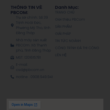
THÔNG TIN VỀ
Danh Mục:
PBCOM:
TRANG CHỦ
Trụ sở chính: Số 39
Giới thiệu PBCom
Trịnh Hoài Đức,
SẢN PHẨM
Phường Mỹ Tho, tỉnh
Đồng Tháp
GIẢI PHÁP
Nhà máy sản xuất
TIN TỨC NGÀNH
PBCOm: Xã Thạnh
CÔNG TRÌNH ĐÃ THI CÔNG
phú, Tỉnh Đồng Tháp
LIÊN HỆ
MST: 1201615781
E-mail:
csd@pbcom.vn
Hotline : 0908.949.941