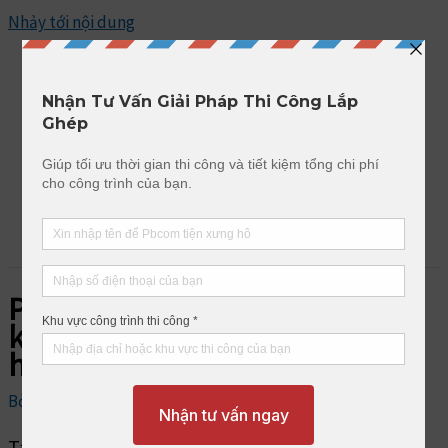
Nhảy tới nội dung
GIẢI PHÁP BÊ TÔNG LẮP GHÉP
MENU
PBcom hoàn thành hàng rào và
kè chắn lắp ghép cho khách
hàng ở Tây Ninh
Bởi
pbadmin
/
30/11/2022
Table of Contents