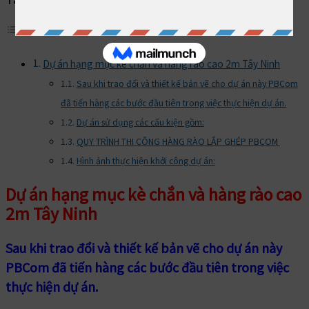
Dự án hạng mục kè chắn và hàng rào cao 2m Tây Ninh
Sau khi trao đổi và thiết kế bản vẽ cho dự án này PBCom
đã tiến hàng các bước đầu tiên trong việc thực hiện dự án.
Dự án sử dụng các cấu kiện gồm:
QUY TRÌNH THI CÔNG HÀNG RÀO LẮP GHÉP PBCOM
Hình ảnh thực hiện khởi công dự án:
Dự án hạng mục kè chắn và hàng rào cao
2m Tây Ninh
Sau khi trao đổi và thiết kế bản vẽ cho dự án này
PBCom đã tiến hàng các bước đầu tiên trong việc
thực hiện dự án.