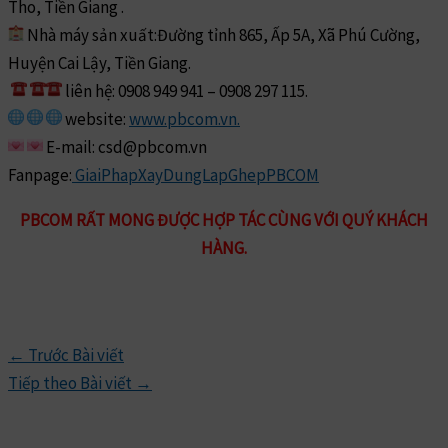
Tho, Tiền Giang .
Nhà máy sản xuất:Đường tỉnh 865, Ấp 5A, Xã Phú Cường,
Huyện Cai Lậy, Tiền Giang.
liên hệ: 0908 949 941 – 0908 297 115.
website:
www.pbcom.vn.
E-mail: csd@pbcom.vn
Fanpage:
GiaiPhapXayDungLapGhepPBCOM
PBCOM RẤT MONG ĐƯỢC HỢP TÁC CÙNG VỚI QUÝ KHÁCH
HÀNG.
←
Trước Bài viết
Tiếp theo Bài viết
→