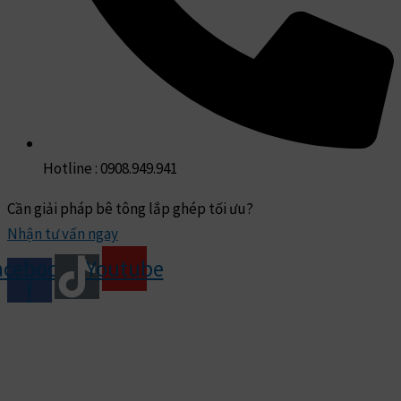
Hotline : 0908.949.941
Cần giải pháp bê tông lắp ghép tối ưu?
Nhận tư vấn ngay
acebook-
Youtube
f