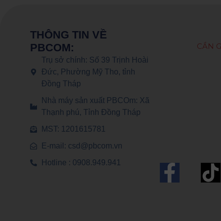
THÔNG TIN VỀ
CẦN G
PBCOM:
Trụ sở chính: Số 39 Trịnh Hoài
Đức, Phường Mỹ Tho, tỉnh
Đồng Tháp
Nhà máy sản xuất PBCOm: Xã
Thạnh phú, Tỉnh Đồng Tháp
MST: 1201615781
E-mail: csd@pbcom.vn
Hotline : 0908.949.941
F
a
c