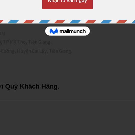
OM
 TP Mỹ Tho, Tiền Giang .
Cường, Huyện Cai Lậy, Tiền Giang.
i Quý Khách Hàng.