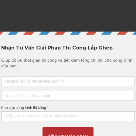
c chẽ
o Gồm:
m: