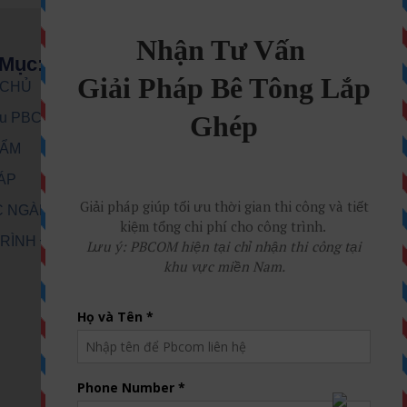
Mục:
 CHỦ
iệu PBCom
HẨM
HÁP
C NGÀNH
RÌNH ĐÃ THI
Ệ