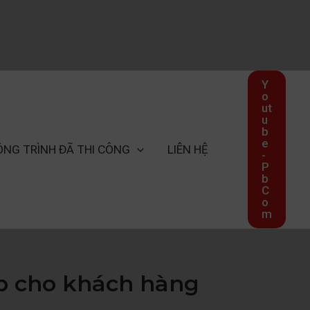
Y
o
ut
u
b
e
ÔNG TRÌNH ĐÃ THI CÔNG
LIÊN HỆ
-
P
b
C
o
m
p cho khách hàng