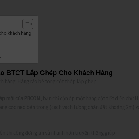
cho khách hàng
.
o BTCT Lắp Ghép Cho Khách Hàng
h hàng. Hàng rào bê tông cốt thép lắp ghép.
pháp mới của PBCOM
, bạn chỉ cần ép một hàng cột tiết diện chữ 
 hàng cọc neo bên trong (cách vách tường chắn đất khoảng 2m) v
 nên thi công đơn giản và nhanh hơn truyền thống giúp