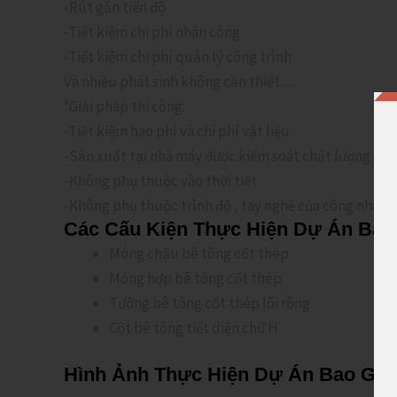
-Rút gắn tiến độ
-Tiết kiệm chi phí nhân công
-Tiết kiệm chi phí quản lý công trình
Và nhiều phát sinh không cần thiết….
°Giải pháp thi công:
-Tiết kiệm hao phí và chi phí vật liệu
-Sản xuất tại nhà máy được kiểm soát chất lượng chặ
-Không phụ thuộc vào thời tiết
-Không phụ thuộc trình độ , tay nghề của công nhân
Các Cấu Kiện Thực Hiện Dự Án Ba
Móng chậu bê tông cốt thép
Móng hợp bê tông cốt thép
Tường bê tông cốt thép lõi rỗng
Cột bê tông tiết diện chữ H
Hình Ảnh Thực Hiện Dự Án Bao Gồ