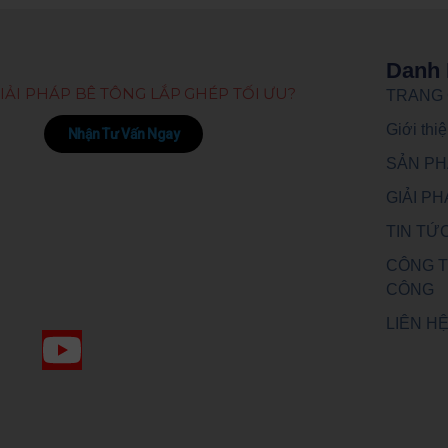
Danh 
IẢI PHÁP BÊ TÔNG LẮP GHÉP TỐI ƯU?
TRANG
Giới th
Nhận Tư Vấn Ngay
SẢN P
GIẢI P
TIN TỨ
CÔNG T
CÔNG
LIÊN H
Y
o
u