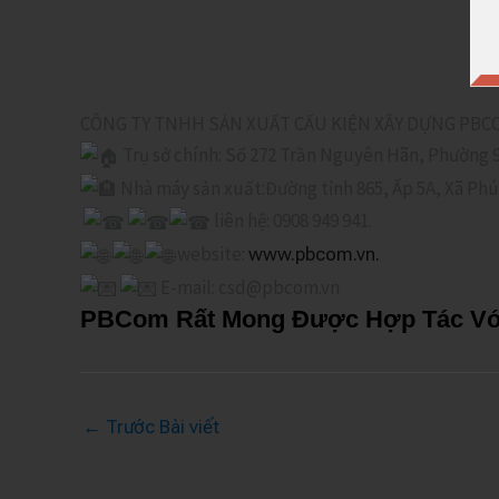
CÔNG TY TNHH SẢN XUẤT CẤU KIỆN XÂY DỰNG PBC
Trụ sở chính: Số 272 Trần Nguyên Hãn, Phường 9,
Nhà máy sản xuất:Đường tỉnh 865, Ấp 5A, Xã Phú 
liên hệ: 0908 949 941.
website:
www.pbcom.vn.
E-mail: csd@pbcom.vn
PBCom Rất Mong Được Hợp Tác Vớ
←
Trước Bài viết