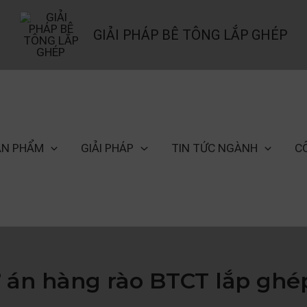
GIẢI PHÁP BÊ TÔNG LẮP GHÉP
ẢN PHẨM
GIẢI PHÁP
TIN TỨC NGÀNH
C
án hàng rào BTCT lắp ghé