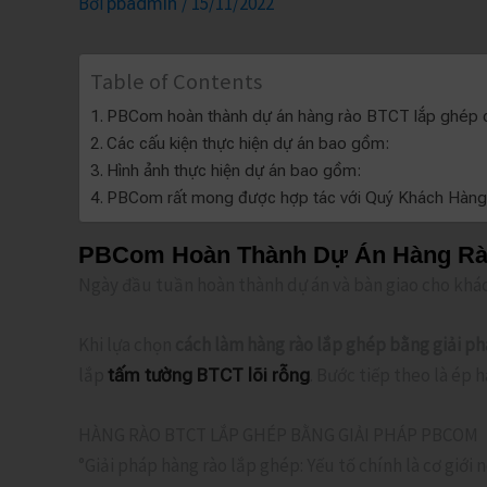
Bởi
/
15/11/2022
pbadmin
Table of Contents
PBCom hoàn thành dự án hàng rào BTCT lắp ghép 
Các cấu kiện thực hiện dự án bao gồm:
Hình ảnh thực hiện dự án bao gồm:
PBCom rất mong được hợp tác với Quý Khách Hàng
PBCom Hoàn Thành Dự Án Hàng Rà
Ngày đầu tuần hoàn thành dự án và bàn giao cho khác
Khi lựa chọn
cách làm hàng rào lắp ghép bằng giải 
lắp
. Bước tiếp theo là ép
tấm tường BTCT lõi rỗng
HÀNG RÀO BTCT LẮP GHÉP BẰNG GIẢI PHÁP PBCOM
°Giải pháp hàng rào lắp ghép: Yếu tố chính là cơ giới