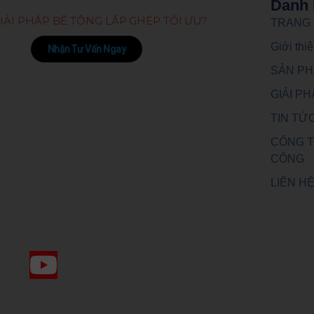
Danh 
IẢI PHÁP BÊ TÔNG LẮP GHÉP TỐI ƯU?
TRANG
Giới th
Nhận Tư Vấn Ngay
SẢN P
GIẢI P
TIN TỨ
CÔNG T
CÔNG
LIÊN H
Y
o