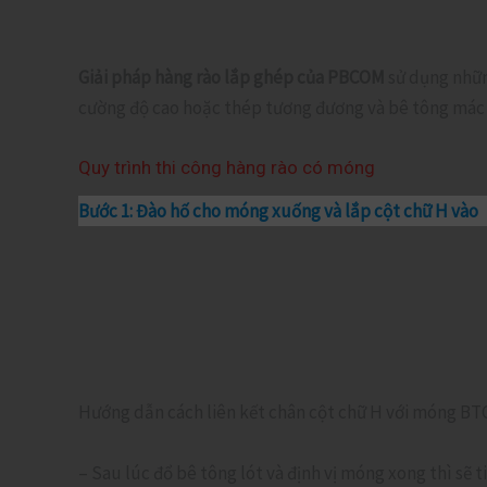
Giải pháp hàng rào lắp ghép của PBCOM
sử dụng nhữn
cường độ cao hoặc thép tương đương và bê tông mác ca
Quy trình thi công hàng rào có móng
Bước 1: Đào hố cho móng xuống và lắp cột chữ H vào
Hướng dẫn cách liên kết chân cột chữ H với móng BT
– Sau lúc đổ bê tông lót và định vị móng xong thì sẽ