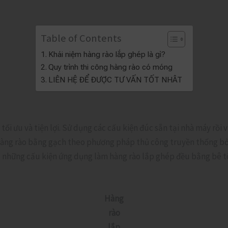
Table of Contents
Khái niệm hàng rào lắp ghép là gì?
Quy trình thi công hàng rào có móng
LIÊN HỆ ĐỂ ĐƯỢC TƯ VẤN TỐT NHÂT
ối ưu và tiện lợi. Sử dụng các cấu kiện đúc sẵn tại nhà máy rồi 
 hàng rào bằng gạch theo phương pháp thủ công truyền thống bởi 
cả những cấu kiện ứng dụng làm hàng rào lắp ghép đều bằng bê t
Hàng
rào
lắp