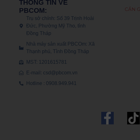
THÔNG TIN VỀ
CẦN G
PBCOM:
Trụ sở chính: Số 39 Trịnh Hoài
Đức, Phường Mỹ Tho, tỉnh
Đồng Tháp
Nhà máy sản xuất PBCOm: Xã
Thạnh phú, Tỉnh Đồng Tháp
MST: 1201615781
E-mail: csd@pbcom.vn
Hotline : 0908.949.941
F
a