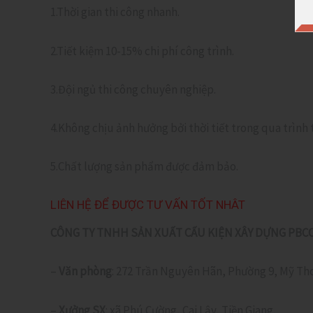
1.Thời gian thi công nhanh.
2.Tiết kiệm 10-15% chi phí công trình.
3.Đội ngủ thi công chuyên nghiệp.
4.Không chịu ảnh hưởng bởi thời tiết trong qua trình 
5.Chất lượng sản phẩm được đảm bảo.
LIÊN HỆ ĐỂ ĐƯỢC TƯ VẤN TỐT NHÂT
CÔNG TY TNHH SẢN XUẤT CẤU KIỆN XÂY DỰNG PBC
–
Văn phòng
: 272 Trần Nguyên Hãn, Phường 9, Mỹ Tho
–
Xưởng SX
: xã Phú Cường, Cai Lậy, Tiền Giang.