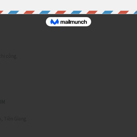
thi công.
OM
, Tiền Giang.