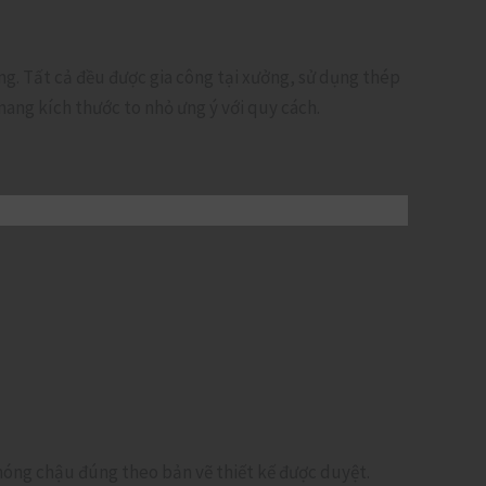
g. Tất cả đều được gia công tại xưởng, sử dụng thép
ang kích thước to nhỏ ưng ý với quy cách.
ế móng chậu đúng theo bản vẽ thiết kế được duyệt.