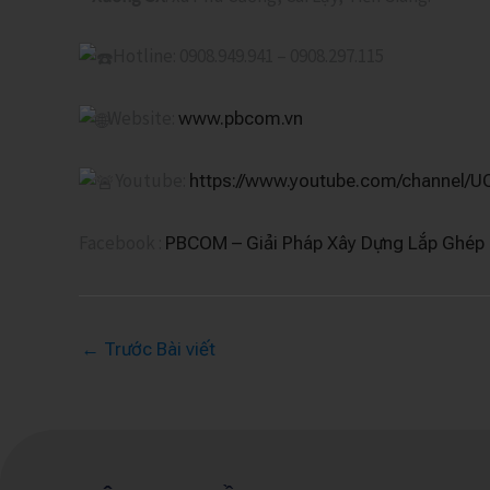
Hotline: 0908.949.941 – 0908.297.115
Website:
www.pbcom.vn
Youtube:
https://www.youtube.com/channe
Facebook :
PBCOM – Giải Pháp Xây Dựng Lắp Ghép
←
Trước Bài viết