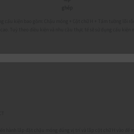
ghép
g cấu kiện bao gồm: Chậu móng + Cột chữ H + Tấm tường lõi rỗn
o. Tuỳ theo điều kiện và nhu cầu thực tế sẽ sử dụng cấu kiện m
CT
 tiến hành lắp đặt chậu móng đúng vị trí và lắp cột chữ H vào đ