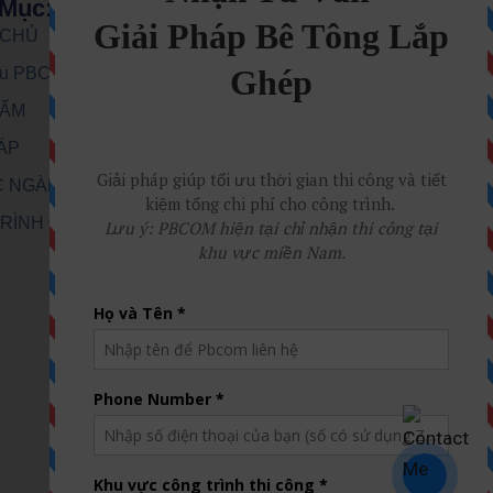
Mục:
 CHỦ
iệu PBCom
HẨM
HÁP
C NGÀNH
RÌNH ĐÃ THI
Ệ