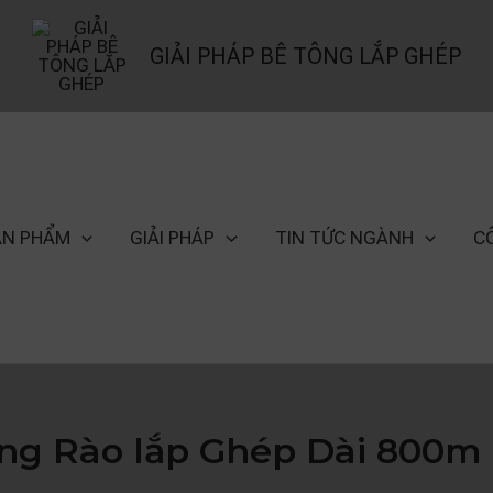
GIẢI PHÁP BÊ TÔNG LẮP GHÉP
ẢN PHẨM
GIẢI PHÁP
TIN TỨC NGÀNH
C
ng Rào lắp Ghép Dài 800m