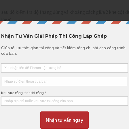
sau đó kiểm tra độ thẳng đứng và khoảng cách giữa 2 khe cột đ
 đứng).
lắp tấm vào khe rảnh của 2 cột chữ H
ÉP PBCOM