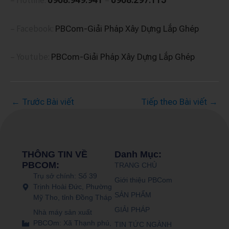
– Hotline:
–
0908.949.941
0908.297.115
– Facebook:
PBCom-Giải Pháp Xây Dựng Lắp Ghép
– Youtube:
PBCom-Giải Pháp Xây Dựng Lắp Ghép
←
Trước Bài viết
Tiếp theo Bài viết
→
THÔNG TIN VỀ
Danh Mục:
PBCOM:
TRANG CHỦ
Trụ sở chính: Số 39
Giới thiệu PBCom
Trịnh Hoài Đức, Phường
SẢN PHẨM
Mỹ Tho, tỉnh Đồng Tháp
GIẢI PHÁP
Nhà máy sản xuất
PBCOm: Xã Thạnh phú,
TIN TỨC NGÀNH