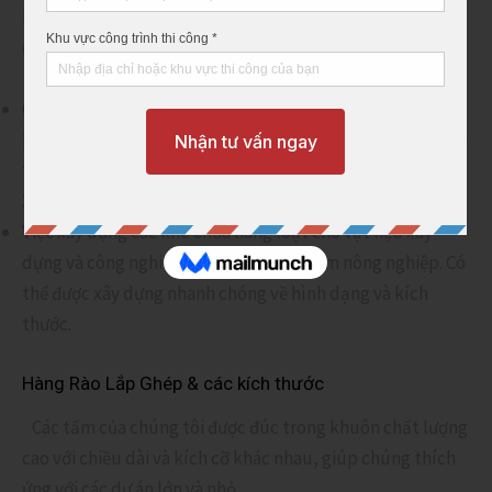
ra một bức tường bền vững và lâu dài phù hợp với nhiều
ứng dụng khác nhau:
Quản lý thay đổi mặt bằng trong các dự án xây dựng và
khu dân cư. Đáp ứng tốt những công trình yêu cầu tiến độ
thi công về thời gian, tiết kiệm chi phí và nhân công hơn
30%.
Việc xây dựng các kho chứa hàng loạt cho vật liệu xây
dựng và công nghiệp, vật tư và sản phẩm nông nghiệp. Có
thể được xây dựng nhanh chóng về hình dạng và kích
thước.
Hàng Rào Lắp Ghép & các kích thước
Các tấm của chúng tôi được đúc trong khuôn chất lượng
cao với chiều dài và kích cỡ khác nhau, giúp chúng thích
ứng với các dự án lớn và nhỏ.