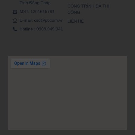
Tỉnh Đồng Tháp
CÔNG TRÌNH ĐÃ THI
MST: 1201615781
CÔNG
E-mail: csd@pbcom.vn
LIÊN HỆ
Hotline : 0908.949.941