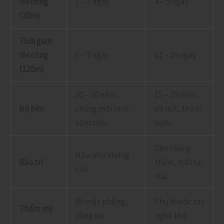
thi công
1 – 2 ngày
4 – 5 ngày
(20m)
Thời gian
thi công
5 – 7 ngày
12 – 15 ngày
(120m)
20 – 30 năm,
15 – 25 năm,
Độ bền
chống mối mọt,
dễ nứt, thấm
nấm mốc
nước
Cần chống
Hầu như không
Bảo trì
thấm, trát lại
cần
vữa
Bề mặt phẳng,
Phụ thuộc tay
Thẩm mỹ
đồng bộ
nghề thợ