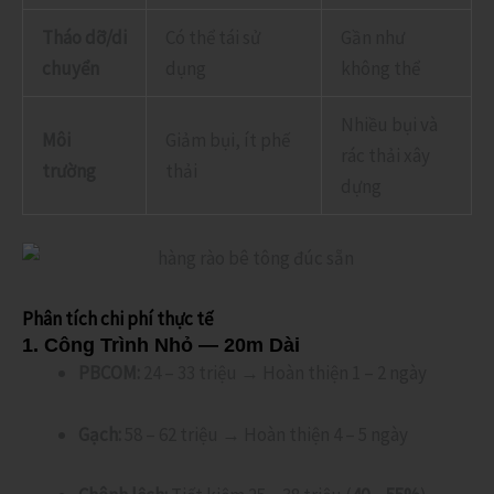
Tháo dỡ/di
Có thể tái sử
Gần như
chuyển
dụng
không thể
Nhiều bụi và
Môi
Giảm bụi, ít phế
rác thải xây
trường
thải
dựng
Phân tích chi phí thực tế
1. Công Trình Nhỏ — 20m Dài
PBCOM:
24 – 33 triệu → Hoàn thiện 1 – 2 ngày
Gạch:
58 – 62 triệu → Hoàn thiện 4 – 5 ngày