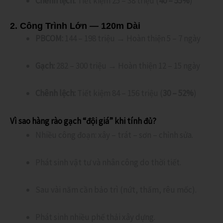
Chênh lệch:
Tiết kiệm 25 – 38 triệu (
40 – 55%
)
2. Công Trình Lớn — 120m Dài
PBCOM:
144 – 198 triệu → Hoàn thiện 5 – 7 ngày
Gạch:
282 – 300 triệu → Hoàn thiện 12 – 15 ngày
Chênh lệch:
Tiết kiệm 84 – 156 triệu (
30 – 52%
)
Vì sao hàng rào gạch “đội giá” khi tính đủ?
Nhiều công đoạn: xây – trát – sơn – chỉnh sửa.
Phát sinh vật tư và nhân công do thời tiết.
Sau vài năm cần bảo trì (nứt, thấm, rêu mốc).
Phát sinh nhiều phế thải xây dựng.