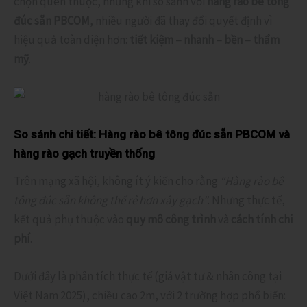
chọn quen thuộc, nhưng khi so sánh với
hàng rào bê tông
đúc sẵn PBCOM
, nhiều người đã thay đổi quyết định vì
hiệu quả toàn diện hơn:
tiết kiệm – nhanh – bền – thẩm
mỹ
.
So sánh chi tiết: Hàng rào bê tông đúc sẵn PBCOM và
hàng rào gạch truyền thống
Trên mạng xã hội, không ít ý kiến cho rằng
“Hàng rào bê
tông đúc sẵn không thể rẻ hơn xây gạch”
. Nhưng thực tế,
kết quả phụ thuộc vào
quy mô công trình
và
cách tính chi
phí
.
Dưới đây là phân tích thực tế (giá vật tư & nhân công tại
Việt Nam 2025), chiều cao 2m, với 2 trường hợp phổ biến: