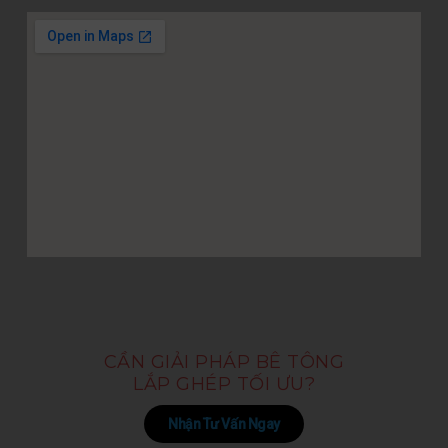
CẦN GIẢI PHÁP BÊ TÔNG
LẮP GHÉP TỐI ƯU?
Nhận Tư Vấn Ngay