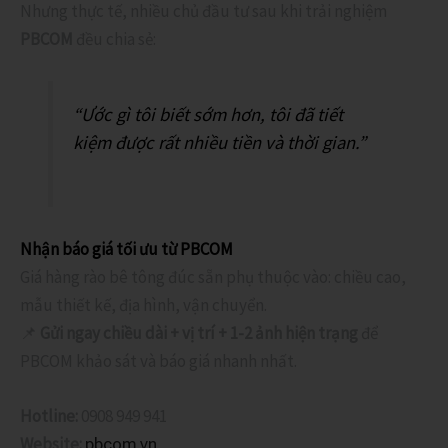
Nhưng thực tế, nhiều chủ đầu tư sau khi trải nghiệm
PBCOM
đều chia sẻ:
“Ước gì tôi biết sớm hơn, tôi đã tiết
kiệm được rất nhiều tiền và thời gian.”
Nhận báo giá tối ưu từ PBCOM
Giá hàng rào bê tông đúc sẵn phụ thuộc vào: chiều cao,
mẫu thiết kế, địa hình, vận chuyển.
📌
Gửi ngay chiều dài + vị trí + 1-2 ảnh hiện trạng
để
PBCOM khảo sát và báo giá nhanh nhất.
Hotline:
0908 949 941
Website:
pbcom.vn