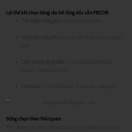
Lợi thế khi chọn hàng rào bê tông đúc sẵn PBCOM
Tiết kiệm thời gian:
Nhanh hơn gấp đôi.
Tiết kiệm chi phí:
Giảm chi phí nhân công và phát
sinh.
Chất lượng đồng đều:
Sản xuất bằng khuôn
chuẩn, không cần trát.
Linh hoạt:
Có thể tháo dỡ, di chuyển, nâng cấp.
Đừng chọn theo thói quen
Thói quen xây hàng rào gạch đã tồn tại hàng chục năm.