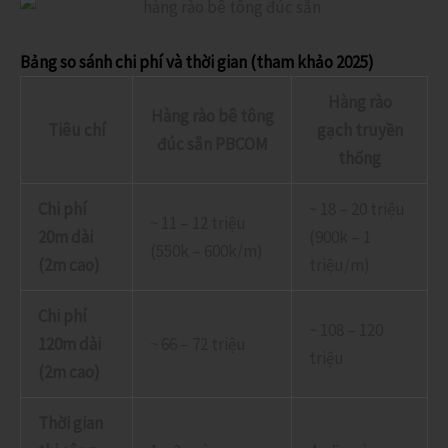
Bảng so sánh chi phí và thời gian (tham khảo 2025)
Hàng rào
Hàng rào bê tông
Tiêu chí
gạch truyền
đúc sẵn PBCOM
thống
Chi phí
~ 18 – 20 triệu
~ 11 – 12 triệu
20m dài
(900k – 1
(550k – 600k/m)
(2m cao)
triệu/m)
Chi phí
~ 108 – 120
120m dài
~ 66 – 72 triệu
triệu
(2m cao)
Thời gian