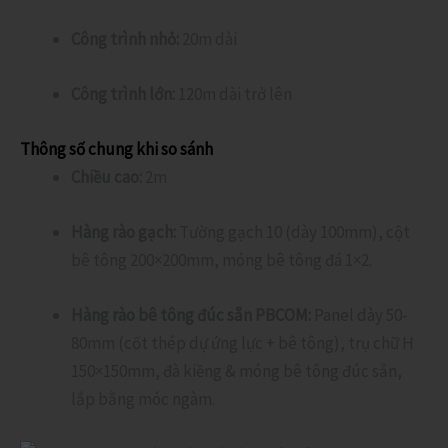
Công trình nhỏ:
20m dài
Công trình lớn:
120m dài trở lên
Thông số chung khi so sánh
Chiều cao:
2m
Hàng rào gạch:
Tường gạch 10 (dày 100mm), cột
bê tông 200×200mm, móng bê tông đá 1×2.
Hàng rào bê tông đúc sẵn PBCOM:
Panel dày 50-
80mm (cốt thép dự ứng lực + bê tông), trụ chữ H
150×150mm, đà kiềng & móng bê tông đúc sẵn,
lắp bằng móc ngàm.