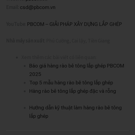
Email:
csd@pbcom.vn
YouTube
:
PBCOM – GIẢI PHÁP XÂY DỰNG LẮP GHÉP
Nhà máy sản xuất
: Phú Cường, Cai lậy, Tiền Giang
Xem thêm các bài viết có liên quan:
Báo giá hàng rào bê tông lắp ghép PBCOM
2025
Top 5 mẫu hàng rào bê tông lắp ghép
Hàng rào bê tông lắp ghép đặc và rỗng
Hướng dẫn kỹ thuật làm hàng rào bê tông
lắp ghép