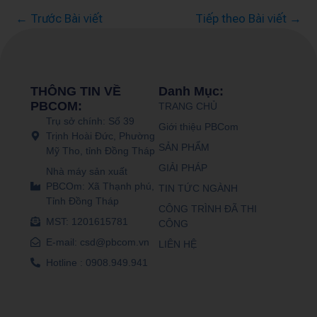
←
Trước Bài viết
Tiếp theo Bài viết
→
THÔNG TIN VỀ
Danh Mục:
PBCOM:
TRANG CHỦ
Trụ sở chính: Số 39
Giới thiệu PBCom
Trịnh Hoài Đức, Phường
SẢN PHẨM
Mỹ Tho, tỉnh Đồng Tháp
GIẢI PHÁP
Nhà máy sản xuất
PBCOm: Xã Thạnh phú,
TIN TỨC NGÀNH
Tỉnh Đồng Tháp
CÔNG TRÌNH ĐÃ THI
MST: 1201615781
CÔNG
E-mail: csd@pbcom.vn
LIÊN HỆ
Hotline : 0908.949.941