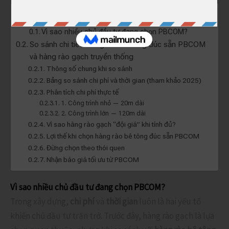
Table of Contents
Vì sao nhiều chủ đầu tư đang chọn PBCOM?
So sánh chi tiết: Hàng rào bê tông đúc sẵn PBCOM
và hàng rào gạch truyền thống
Thông số chung khi so sánh
Bảng so sánh chi phí và thời gian (tham khảo 2025)
Phân tích chi phí thực tế
1. Công trình nhỏ — 20m dài
2. Công trình lớn — 120m dài
Vì sao hàng rào gạch “đội giá” khi tính đủ?
Lợi thế khi chọn hàng rào bê tông đúc sẵn PBCOM
Đừng chọn theo thói quen
Nhận báo giá tối ưu từ PBCOM
Vì sao nhiều chủ đầu tư đang chọn PBCOM?
Trong xây dựng,
chi phí
và
thời gian
luôn là hai yếu tố
khiến chủ đầu tư trăn trở. Trước đây, hàng rào gạch là lựa