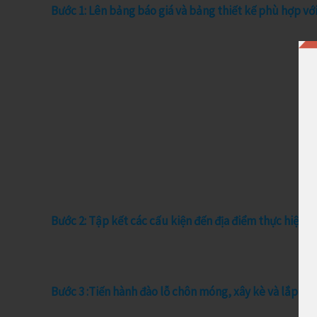
Bước 1: Lên bảng báo giá và bảng thiết kế phù hợp với
Bước 2: Tập kết các cấu kiện đến địa điểm thực hiện d
Bước 3 :Tiến hành đào lỗ chôn móng, xây kè và lắp cột