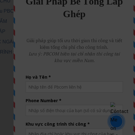
 CHỦ
iệu PBCom
HẨM
HÁP
C NGÀNH
RÌNH ĐÃ THI
Ệ