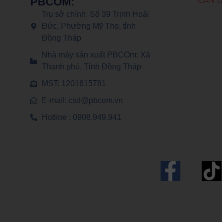
CẦN G
PBCOM:
Trụ sở chính: Số 39 Trịnh Hoài
Đức, Phường Mỹ Tho, tỉnh
Đồng Tháp
Nhà máy sản xuất PBCOm: Xã
Thạnh phú, Tỉnh Đồng Tháp
MST: 1201615781
E-mail: csd@pbcom.vn
Hotline : 0908.949.941
F
a
c