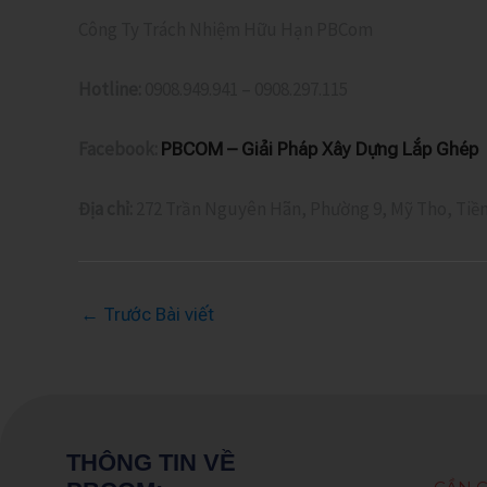
Công Ty Trách Nhiệm Hữu Hạn PBCom
Hotline:
0908.949.941 – 0908.297.115
Facebook:
PBCOM – Giải Pháp Xây Dựng Lắp Ghép
Địa chỉ:
272 Trần Nguyên Hãn, Phường 9, Mỹ Tho, Tiền
←
Trước Bài viết
THÔNG TIN VỀ