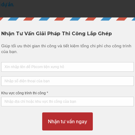
 dự án.
Bảng
mô
tả
thực
hiện
dự
án
ự án.
, đổ lớp đà kiềng bên trên.