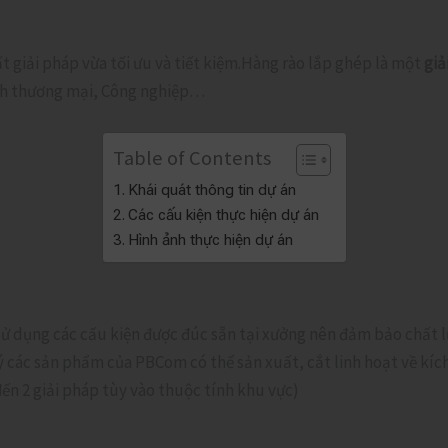
t giải pháp vừa tối ưu và tiết kiệm.Hàng rào lắp ghép là một
giả
ình thương mại, Công nghiệp…
Table of Contents
Khái quát thông tin dự án
Các cấu kiện thực hiện dự án
Hình ảnh thực hiện dự án
. Sử dụng các cấu kiện được đúc sẵn tại xưởng nên đảm bảo chất
ý các sản phẩm của PBCom có thể sản xuất, cắt linh hoạt về kích 
đến 2 giải pháp tùy vào thuộc tính khu vực)