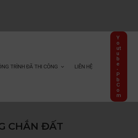
Y
o
ut
u
b
e
ÔNG TRÌNH ĐÃ THI CÔNG
LIÊN HỆ
-
P
b
C
o
m
G CHẮN ĐẤT