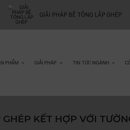
GIẢI PHÁP BÊ TÔNG LẮP GHÉP
ẢN PHẨM
GIẢI PHÁP
TIN TỨC NGÀNH
C
 GHÉP KẾT HỢP VỚI TƯỜN