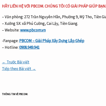
HÃY LIÊN HỆ VỚI PBCOM. CHÚNG TÔI CÓ GIẢI PHÁP GIÚP BẠN
– Văn phòng: 272 Trần Nguyên Hãn, Phường 9, Mỹ Tho, Tiền Gi
– Xưởng SX: xã Phú Cường, Cai Lậy, Tiền Giang.
– Website:
www.pbcom.vn
-Fanpage:
PBCOM – Giải Pháp Xây Dựng Lắp Ghép
– Hotline:
0908.949.941
←
Trước Bài viết
Tiếp theo Bài viết
→
THÔNG TIN VỀ PBCOM: