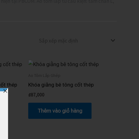
 hiện tại PBCOM. Ao tôm lắp từ cấu kiện: tấm chắn L,
Ao Tôm Lắp Ghép
ốt thép
Khóa giằng bê tông cốt thép
₫
87,000
Thêm vào giỏ hàng