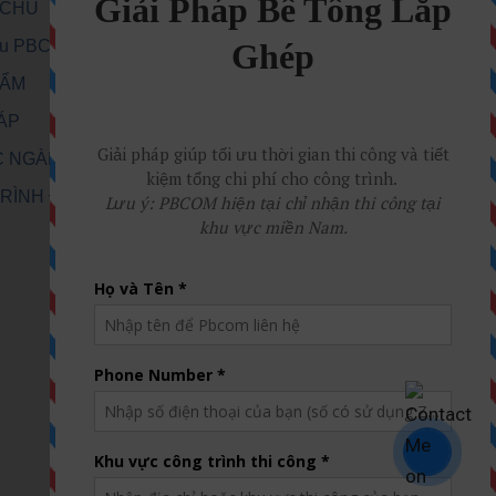
 CHỦ
iệu PBCom
HẨM
HÁP
C NGÀNH
RÌNH ĐÃ THI
Ệ