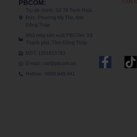
CẦN G
PBCOM:
phẩm
Trụ sở chính: Số 39 Trịnh Hoài
Đức, Phường Mỹ Tho, tỉnh
Đồng Tháp
Nhà máy sản xuất PBCOm: Xã
Thạnh phú, Tỉnh Đồng Tháp
MST: 1201615781
F
E-mail: csd@pbcom.vn
a
Hotline : 0908.949.941
c
e
b
o
o