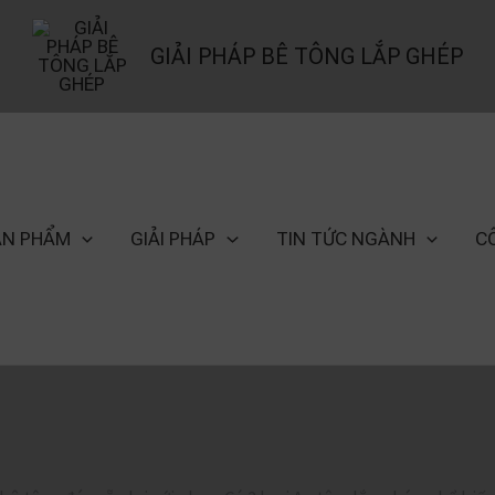
GIẢI PHÁP BÊ TÔNG LẮP GHÉP
ẢN PHẨM
GIẢI PHÁP
TIN TỨC NGÀNH
C