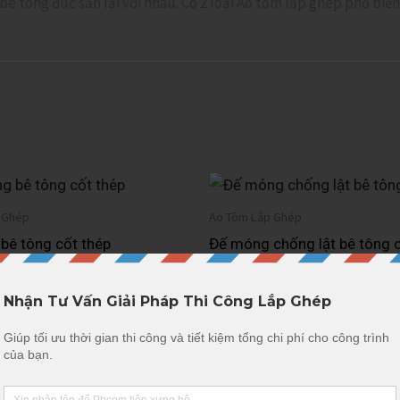
bê tông đúc sẵn lại với nhau. Có 2 loại Ao tôm lắp ghép phổ biến
 Ghép
Ao Tôm Lắp Ghép
bê tông cốt thép
Đế móng chống lật bê tông c
₫
380,000
iếp
Thêm vào giỏ hàng