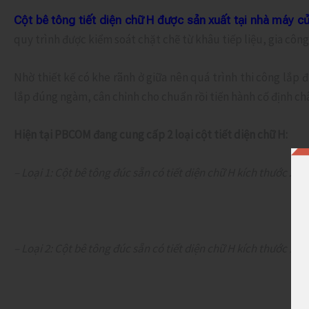
Cột bê tông tiết diện chữ H được sản xuất tại nhà máy
quy trình được kiểm soát chặt chẽ từ khâu tiếp liệu, gia c
Nhờ thiết kế có khe rãnh ở giữa nên quá trình thi công lắp 
lắp đúng ngàm, cân chỉnh cho chuẩn rồi tiến hành cố định ch
Hiện tại PBCOM đang cung cấp 2 loại cột tiết diện chữ H:
– Loại 1: Cột bê tông đúc sẵn có tiết diện chữ H kích thước 2
– Loại 2: Cột bê tông đúc sẵn có tiết diện chữ H kích thước 1