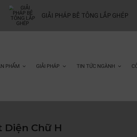
GIẢI PHÁP BÊ TÔNG LẮP GHÉP
ẢN PHẨM
GIẢI PHÁP
TIN TỨC NGÀNH
C
t Diện Chữ H