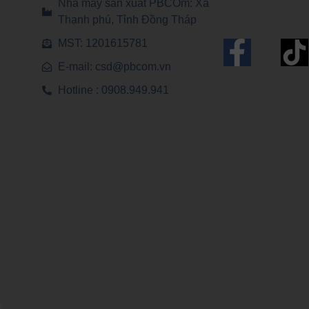
Nhà máy sản xuất PBCOm: Xã
Thạnh phú, Tỉnh Đồng Tháp
F
MST: 1201615781
E-mail: csd@pbcom.vn
a
Hotline : 0908.949.941
c
e
b
o
o
k
-
f