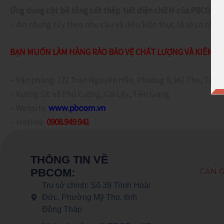
Ứng dụng cột bê tông cốt thép tiết diện chữ H của PBCOM:
l
– 4m nhưng tùy theo nhu cầu và điều kiện thực tế sẽ có những
BẠN MUỐN LÀM HÀNG RÀO BẢO VỆ CHẤT LƯỢNG VÀ KIÊN CỐ 
– Văn phòng: 272 Trần Nguyên Hãn, Phường 9, Mỹ Tho, Tiền 
– Xưởng SX: xã Phú Cường, Cai Lậy, Tiền Giang.
– Website:
www.pbcom.vn
– Hotline:
0908.949.941
THÔNG TIN VỀ
CẦN G
PBCOM:
Trụ sở chính: Số 39 Trịnh Hoài
Đức, Phường Mỹ Tho, tỉnh
Đồng Tháp