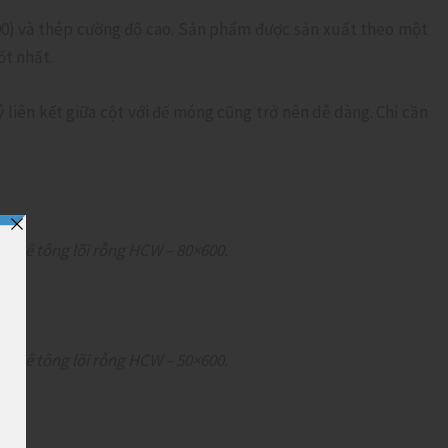
0) và thép cường độ cao. Sản phẩm được sản xuất theo một
ốt nhất.
ý liên kết giữa cột với đế móng cũng trở nên dễ dàng. Chỉ cần
ấm bê tông lõi rỗng HCW – 80×600.
ấm bê tông lõi rỗng HCW – 50×600.