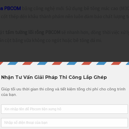
bằng công nghệ mới. Sử dụng bê tông mác cao (M30
 của PBCOM
ông cốt thép đến khâu thành phẩm nên luôn đảm bảo chất lượng t
đặt
tấm tường lõi rỗng PBCOM
sẽ nhanh hơn, đồng thời việc xử l
ân cột bằng vữa không co ngót hoặc bê tông đá mi.
40x180mm được thiết kế phù hợp để sử dụng và làm việc cùng với t
50x150mm được thiết kế phù hợp để sử dụng và làm việc cùng với t