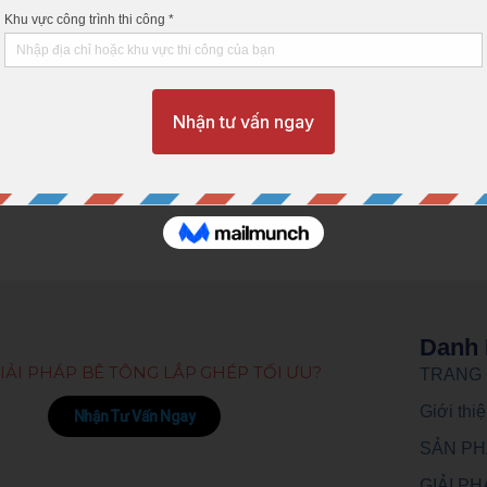
àm cột hàng rào dân dụng và công nghiệp; cột tường chắn đất, 
 giải pháp thiết kế phù hợp.
HÃY LIÊN HỆ NGAY VỚI PBCOM:
Giang.
Danh 
IẢI PHÁP BÊ TÔNG LẮP GHÉP TỐI ƯU?
TRANG
Giới th
Nhận Tư Vấn Ngay
SẢN P
GIẢI P