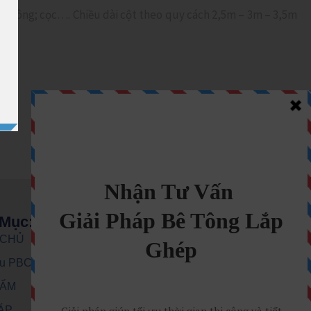
kè sông; cọc…. Chiều dài cột theo quy cách 2,5m – 3m – 3,5m
Mục:
 CHỦ
iệu PBCom
HẨM
HÁP