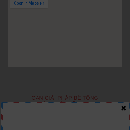
CẦN GIẢI PHÁP BÊ TÔNG
LẮP GHÉP TỐI ƯU?
Nhận Tư Vấn Ngay