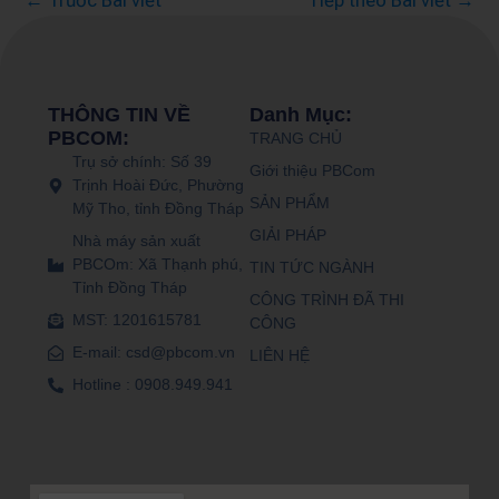
←
Trước Bài viết
Tiếp theo Bài viết
→
THÔNG TIN VỀ
Danh Mục:
PBCOM:
TRANG CHỦ
Trụ sở chính: Số 39
Giới thiệu PBCom
Trịnh Hoài Đức, Phường
SẢN PHẨM
Mỹ Tho, tỉnh Đồng Tháp
GIẢI PHÁP
Nhà máy sản xuất
PBCOm: Xã Thạnh phú,
TIN TỨC NGÀNH
Tỉnh Đồng Tháp
CÔNG TRÌNH ĐÃ THI
MST: 1201615781
CÔNG
E-mail: csd@pbcom.vn
LIÊN HỆ
Hotline : 0908.949.941