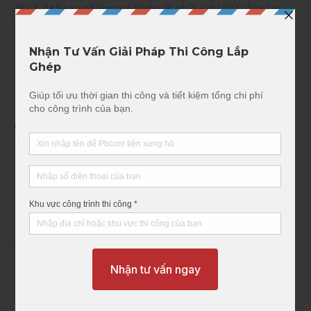
đặc biệt hoặc những mô hình với nhiều chi tiết sắc sảo,
yêu cầu nhiều tính thẩm mỹ thì giá sẽ cao hơn so với
những mô hình nhà lắp ghép thông thường nhưng so với
nhà truyền thống giá vẫn rẻ hơn rất nhiều, chỉ bằng
khoảng ⅔ so với giá nhà truyền thống.
6. Nơi cung cấp nhà lắp ghép giá thành hợp lý so với thị
trường
Ngoài những yếu tố trên thì việc chọn nhà cung cấp cũng
rất là quan trọng vì hiện nay có rất là nhiều nhà cung cấp
khác nhau với những mức giá khác nhau, việc tham khảo
nhiều nhà cung cấp cũng giúp mình nắm được mức giá
chung của loại nhà lắp này và đưa ra sự lựa chọn phù hợp
với tài chính cá nhân.