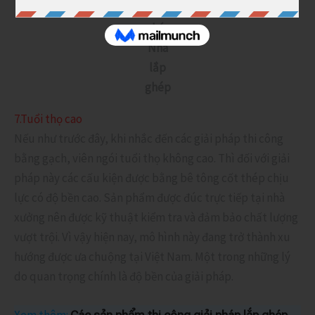
Giải
pháp
Nhà
lắp
ghép
7.Tuổi thọ cao
Nếu như trước đây, khi nhắc đến các giải pháp thi công
bằng gạch, viên ngói tuổi thọ không cao. Thì đối với giải
pháp này các cấu kiện được bằng bê tông cốt thép chịu
lực có độ bền cao. Sản phẩm được đúc trực tiếp tại nhà
xưởng nên được kỹ thuật kiểm tra và đảm bảo chất lượng
vượt trội. Vì vậy hiện nay, mô hình này đang trở thành xu
hướng được ưa chuộng tại Việt Nam. Một trong những lý
do quan trọng chính là độ bền của giải pháp.
Xem thêm:
Các sản phẩm thi công giải pháp lắp ghép