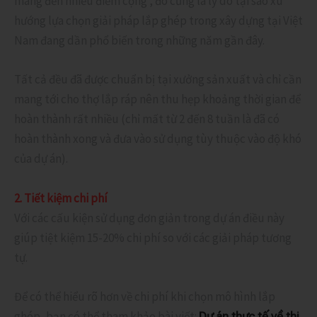
mang đến nhiều điểm cộng , đó cũng là lý do tại sao xu
hướng lựa chọn giải pháp lắp ghép trong xây dựng tại Việt
Nam đang dần phổ biến trong những năm gần đây.
Tất cả đều đã được chuẩn bị tại xưởng sản xuất và chỉ cần
mang tới cho thợ lắp ráp nên thu hẹp khoảng thời gian để
hoàn thành rất nhiều (chỉ mất từ 2 đến 8 tuần là đã có
hoàn thành xong và đưa vào sử dụng tùy thuộc vào độ khó
của dự án).
2. Tiết kiệm chi phí
Với các cấu kiện sử dụng đơn giản trong dự án điều này
giúp tiệt kiệm 15-20% chi phí so với các giải pháp tương
tự.
Để có thể hiểu rõ hơn về chi phí khi chọn mô hình lắp
ghép, bạn có thể tham khảo bài viết:
Dự án thực tế về thi