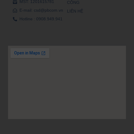
MST: 1201615781
CÔNG
E-mail: csd@pbcom.vn
LIÊN HỆ
Hotline : 0908.949.941