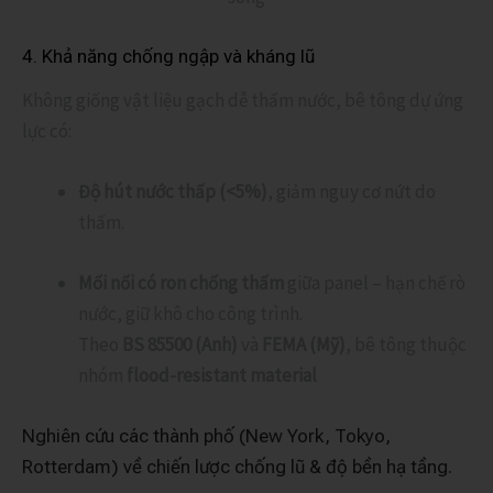
4. Khả năng chống ngập và kháng lũ
Không giống vật liệu gạch dễ thấm nước, bê tông dự ứng
lực có:
Độ hút nước thấp (<5%)
, giảm nguy cơ nứt do
thấm.
Mối nối có ron chống thấm
giữa panel – hạn chế rò
nước, giữ khô cho công trình.
Theo
BS 85500 (Anh)
và
FEMA (Mỹ)
, bê tông thuộc
nhóm
flood-resistant material
Nghiên cứu các thành phố (New York, Tokyo,
Rotterdam) về chiến lược chống lũ & độ bền hạ tầng.