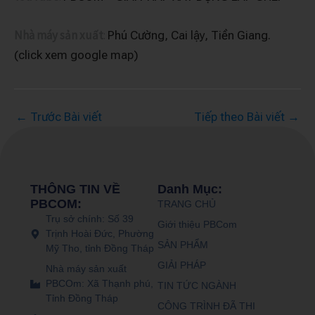
Nhà máy sản xuất
:
Phú Cường, Cai lậy, Tiền Giang.
(click xem google map)
←
Trước Bài viết
Tiếp theo Bài viết
→
THÔNG TIN VỀ
Danh Mục:
PBCOM:
TRANG CHỦ
Trụ sở chính: Số 39
Giới thiệu PBCom
Trịnh Hoài Đức, Phường
SẢN PHẨM
Mỹ Tho, tỉnh Đồng Tháp
GIẢI PHÁP
Nhà máy sản xuất
PBCOm: Xã Thạnh phú,
TIN TỨC NGÀNH
Tỉnh Đồng Tháp
CÔNG TRÌNH ĐÃ THI