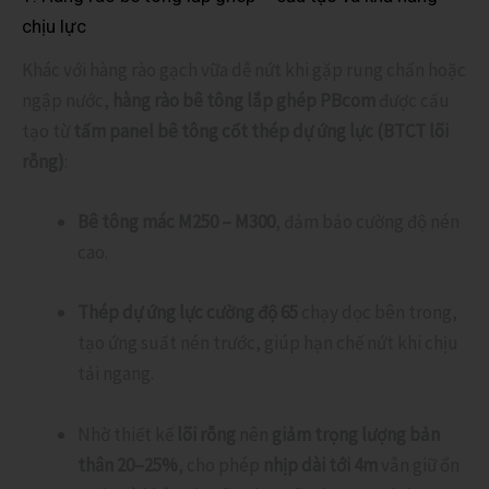
chịu lực
Khác với hàng rào gạch vữa dễ nứt khi gặp rung chấn hoặc
ngập nước,
hàng rào bê tông lắp ghép PBcom
được cấu
tạo từ
tấm panel bê tông cốt thép dự ứng lực (BTCT lõi
rỗng)
:
Bê tông mác M250 – M300
, đảm bảo cường độ nén
cao.
Thép dự ứng lực cường độ 65
chạy dọc bên trong,
tạo ứng suất nén trước, giúp hạn chế nứt khi chịu
tải ngang.
Nhờ thiết kế
lõi rỗng
nên
giảm trọng lượng bản
thân 20–25%
, cho phép
nhịp dài tới 4m
vẫn giữ ổn