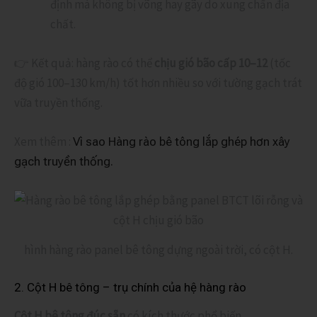
định mà không bị võng hay gãy do xung chấn địa
chất.
👉 Kết quả: hàng rào có thể
chịu gió bão cấp 10–12
(tốc
độ gió 100–130 km/h) tốt hơn nhiều so với tường gạch trát
vữa truyền thống.
Xem thêm :
Vì sao Hàng rào bê tông lắp ghép hơn xây
gạch truyền thống.
hình hàng rào panel bê tông dựng ngoài trời, có cột H.
2. Cột H bê tông – trụ chính của hệ hàng rào
Cột H bê tông đúc sẵn
có kích thước phổ biến