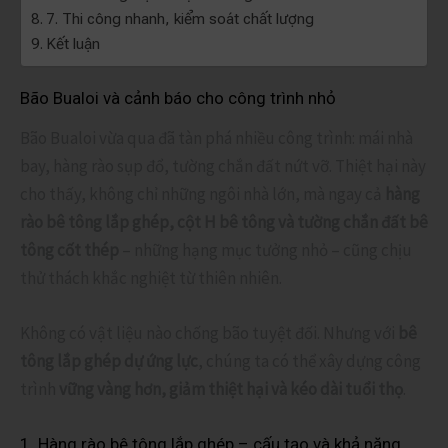
7. Thi công nhanh, kiểm soát chất lượng
Kết luận
Bão Bualoi và cảnh báo cho công trình nhỏ
Bão Bualoi vừa qua đã tàn phá nhiều công trình: mái nhà
bay, hàng rào sụp đổ, tường chắn đất nứt vỡ. Thiệt hại này
cho thấy, không chỉ những ngôi nhà lớn, mà ngay cả
hàng
rào bê tông lắp ghép, cột H bê tông và tường chắn đất bê
tông cốt thép
– những hạng mục tưởng nhỏ – cũng chịu
thử thách khắc nghiệt từ thiên nhiên.
Không có vật liệu nào chống bão tuyệt đối. Nhưng với
bê
tông lắp ghép dự ứng lực
, chúng ta có thể xây dựng công
trình
vững vàng hơn, giảm thiệt hại và kéo dài tuổi thọ
.
1. Hàng rào bê tông lắp ghép – cấu tạo và khả năng