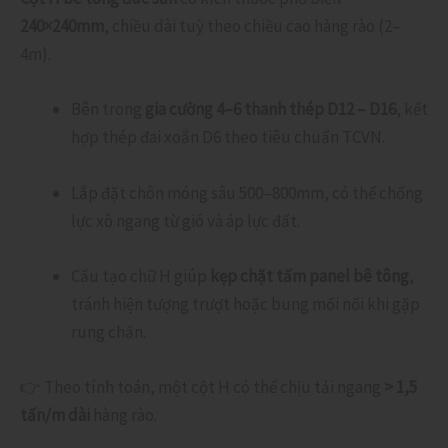
240×240mm
, chiều dài tuỳ theo chiều cao hàng rào (2–
4m).
Bên trong
gia cường 4–6 thanh thép D12 – D16
, kết
hợp thép đai xoắn D6 theo tiêu chuẩn TCVN.
Lắp đặt chôn móng sâu 500–800mm, có thể chống
lực xô ngang từ gió và áp lực đất.
Cấu tạo chữ H giúp
kẹp chặt tấm panel bê tông
,
tránh hiện tượng trượt hoặc bung mối nối khi gặp
rung chấn.
👉 Theo tính toán, một cột H có thể chịu tải ngang
> 1,5
tấn/m dài
hàng rào.