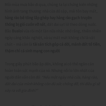
Mỗi mùa mưa bão đi qua, chúng ta lại chứng kiến những
hình ảnh tang thương: nhà cửa đổ sập, mái tôn bay mất,
hàng rào bê tông lắp ghép hay hàng rào gạch truyền
thống bị gió cuốn vỡ nát
, đất đai sạt lở theo dòng nước.
Bão
Bualoi
vừa rồi một lần nữa nhắc nhở rằng, thiên nhiên
ngày càng khắc nghiệt, và sự mất mát không chỉ là vật
chất – mà còn là
tài sản tích góp cả đời, mảnh đất tổ tiên,
thậm chí cả sinh mạng con người
.
Trong giây phút bão ập đến, không ai có thể ngăn cản
hoàn toàn sức mạnh của nó. Nhưng nỗi lo lớn nhất của
người dân vẫn còn đó:
“Nếu một ngày nhà cửa, hàng rào,
đất đai của mình không còn đủ sức chống đỡ, thì điều gì sẽ
xảy ra với gia đình?”