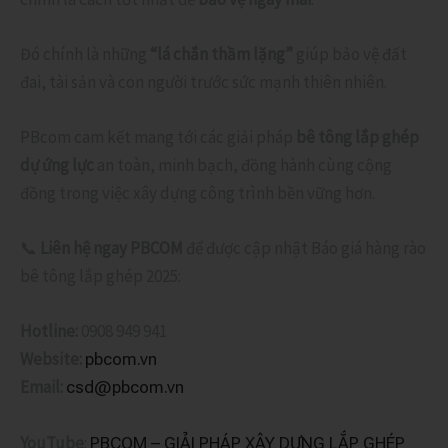
Đó chính là những
“lá chắn thầm lặng”
giúp bảo vệ đất
đai, tài sản và con người trước sức mạnh thiên nhiên.
PBcom cam kết mang tới các giải pháp
bê tông lắp ghép
dự ứng lực
an toàn, minh bạch, đồng hành cùng cộng
đồng trong việc xây dựng công trình bền vững hơn.
📞
Liên hệ ngay PBCOM
để được cập nhật Báo giá hàng rào
bê tông lắp ghép 2025:
Hotline:
0908 949 941
Website:
pbcom.vn
Email:
csd@pbcom.vn
YouTube
:
PBCOM – GIẢI PHÁP XÂY DỰNG LẮP GHÉP