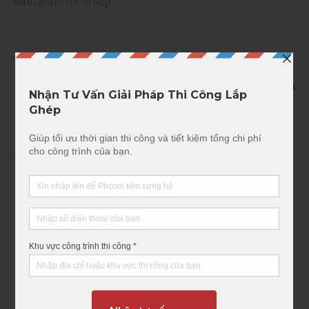
đầu
, giảm rủi ro sập.
“Precast Seismic Structural Systems PRESSS-3:
design guidelines” — trong tài liệu này có mô hình cáp
post-tensioning như lò xo đóng vai trò self-centering
device (tức là tự hồi vị) của tường precast.
7. Thi công nhanh, kiểm soát chất lượng
Cấu kiện
đúc sẵn tại nhà máy
theo tiêu chuẩn,
kiểm tra cường độ trước khi xuất xưởng.
Thi công lắp ghép 100–150m²/ngày
(nhanh gấp 2–
3 lần xây gạch).
Giảm rủi ro thi công trong mưa bão, hạn chế phụ