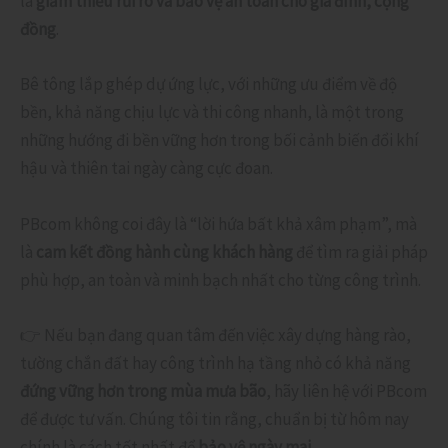
là
giảm thiểu rủi ro và bảo vệ an toàn cho gia đình, cộng
đồng
.
Bê tông lắp ghép dự ứng lực, với những ưu điểm về độ
bền, khả năng chịu lực và thi công nhanh, là một trong
những hướng đi bền vững hơn trong bối cảnh biến đổi khí
hậu và thiên tai ngày càng cực đoan.
PBcom không coi đây là “lời hứa bất khả xâm phạm”, mà
là
cam kết đồng hành cùng khách hàng
để tìm ra giải pháp
phù hợp, an toàn và minh bạch nhất cho từng công trình.
👉 Nếu bạn đang quan tâm đến việc xây dựng hàng rào,
tường chắn đất hay công trình hạ tầng nhỏ có khả năng
đứng vững hơn trong mùa mưa bão
, hãy liên hệ với PBcom
để được tư vấn. Chúng tôi tin rằng, chuẩn bị từ hôm nay
chính là cách tốt nhất để
bảo vệ ngày mai
.