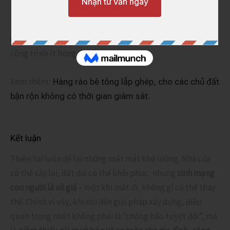
thuộc nhân công tay nghề.
👉 Điều này đồng nghĩa với việc
giảm chi phí dài hạn
, vì
công trình ít hỏng, ít bảo trì.
Xem thêm :
Hàng rào bê tông lắp ghép, cho các chủ đất
bận rộn không có thời gian giám sát.
Kết luận
Thiên tai luôn để lại những mất mát khó lường. Nhà cửa
có thể xây lại, đất đai có thể khôi phục, nhưng
sinh mạng
con người là vô giá
– một khi mất đi, không gì có thể thay
thế. Chính vì vậy, khi nói đến giải pháp xây dựng, điều
quan trọng nhất không phải là “chống bão tuyệt đối”, mà