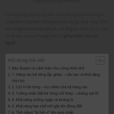
(Nguồn ảnh: VietNamnet)
Chính những câu hỏi ấy thôi thúc chúng ta phải tìm giải
pháp bền vững hơn. Không phải để cổ xúy rằng công trình
nào cũng bất khả xâm phạm, mà để giảm thiểu rủi ro, bảo
vệ tài sản, và quan trọng nhất là
giữ an toàn cho con
người
.
Nội dung bài viết
Bão Bualoi và cảnh báo cho công trình nhỏ
1. Hàng rào bê tông lắp ghép – cấu tạo và khả năng
chịu lực
2. Cột H bê tông – trụ chính của hệ hàng rào
3. Tường chắn đất bê tông cốt thép – chống sạt lở
4. Khả năng chống ngập và kháng lũ
5. Khả năng hạn chế nứt gãy khi động đất
6. Tính năng “tự hồi vị” khi rung chấn