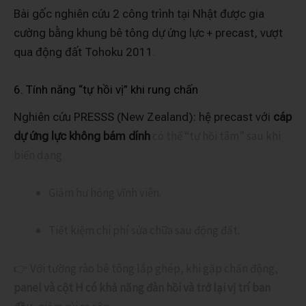
Bài gốc nghiên cứu 2 công trình tại Nhật được gia
cường bằng khung bê tông dự ứng lực + precast, vượt
.
qua động đất Tohoku 2011
6. Tính năng “tự hồi vị” khi rung chấn
Nghiên cứu PRESSS (New Zealand): hệ precast với
cáp
có thể “tự hồi tâm” sau khi
dự ứng lực không bám dính
biến dạng
Giảm hư hỏng vĩnh viễn.
Tiết kiệm chi phí sửa chữa sau động đất.
👉 Với tường rào bê tông lắp ghép, khi gặp chấn động,
panel và cột H có khả năng đàn hồi và trở lại vị trí ban